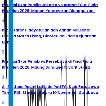
Prediksi Skor Persija Jakarta vs Arema FC di Piala
Presiden 2026: Macan Kemayoran Diunggulkan!
4
Profil Jafar Hidayatullah dan Adnan Maulana:
Diduga Match Fixing, Dicoret PBSI dari Kejuaraan
Dunia
5
Prediksi Skor Persib vs Persebaya di Final Piala
Presiden 2026: Maung Bandung Favorit Juara
6
Aji Santoso Resmi Latih de Red FC, Klub Baru Jawa
Timur Pilih Stadion Gelora 10 November Surabaya
7