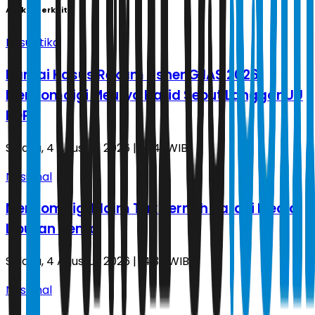
Artikel Terkait
Kasuistika
Ramai Kasus Rekam Usher GIIAS 2026,
Menkomdigi Meutya Hafid Sebut Langgar UU
PDP
Selasa, 4 Agustus 2026 | 14.41 WIB
Nasional
Menkomdigi Klaim Tak Pernah Batasi Media
Liputan Demo
Selasa, 4 Agustus 2026 | 14.32 WIB
Nasional