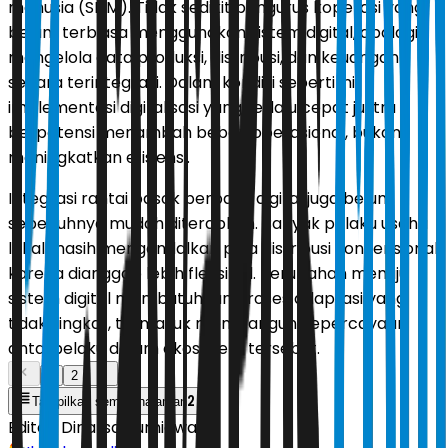
manusia (SDM). Tidak sedikit pengurus koperasi yang
belum terbiasa menggunakan sistem digital, apalagi
mengelola data produksi, distribusi, dan keuangan
secara terintegrasi. Dalam kondisi seperti ini,
implementasi digitalisasi yang terlalu cepat justru
berpotensi menambah beban operasional, bukan
meningkatkan efisiensi.
Integrasi rantai pasok berbasis digital juga belum
sepenuhnya mudah diterapkan. Banyak pelaku usaha
lokal masih mengandalkan pola distribusi konvensional
karena dianggap lebih fleksibel. Perubahan menuju
sistem digital membutuhkan proses adaptasi yang
tidak singkat, termasuk membangun kepercayaan
antarpelaku dalam ekosistem tersebut.
1
2
2
Tampilkan semua halaman
Editor:
Dinarsa Kurniawan