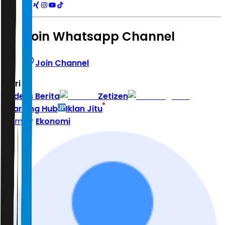
Join Whatsapp Channel
Join Channel
Hari ini
|
Indeks Berita
Zetizen
Learning Hub
Iklan Jitu
Home
Ekonomi