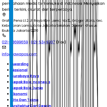
perusahaan media terkemuka di Indonesia. Menyajikan
berita terkini, akurat, dan terpercaya.
Graha Pena Lt.2 Jl. Raya Kby. Lama No.12, Grogol Utara, Kec.
Kebayoran Lama, Kota Jakarta Selatan, Daerah Khusus
Ibukota Jakarta 12210
021-53699659
|
021-5349207
(Fax)
info@jawapos.com
Awarding
Nasional
Surabaya Raya
Sepak Bola Indonesia
Sepak Bola Dunia
Ekonomi
Oto Dan Tekno
Arsitektur Dan Desain