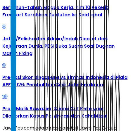
Bertahun-Tahun Mogok Kerja, Tim 10 Pekerja
Freeport Serahkan Tuntutan ke Said Iqbal
8
Jafar/Felisha dan Adnan/Indah Dicoret dari
Kejuaraan Dunia, PBSI Buka Suara Soal Dugaan
Match Fixing
9
Prediksi Skor Singapura vs Timnas Indonesia di Piala
AFF 2026: Pembuktian Sihir John Herdman!
10
Profil Malik Bawazier, Suami Cut Keke yang
Dilaporkan Kasus Perzinaan dan Kohabitasi
JawaPos.com adalah bagian dari Jawa Pos Group,