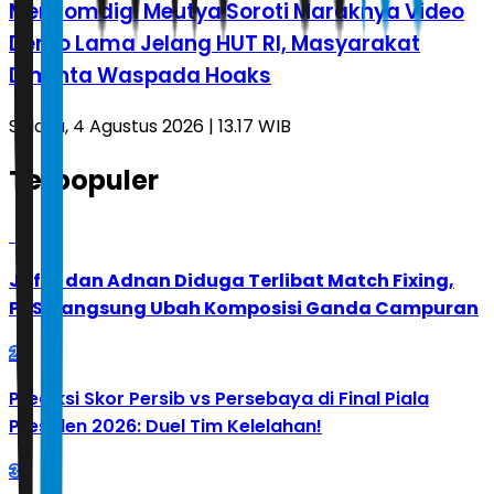
Menkomdigi Meutya Soroti Maraknya Video
Demo Lama Jelang HUT RI, Masyarakat
Diminta Waspada Hoaks
Selasa, 4 Agustus 2026 | 13.17 WIB
Terpopuler
1
Jafar dan Adnan Diduga Terlibat Match Fixing,
PBSI Langsung Ubah Komposisi Ganda Campuran
2
Prediksi Skor Persib vs Persebaya di Final Piala
Presiden 2026: Duel Tim Kelelahan!
3