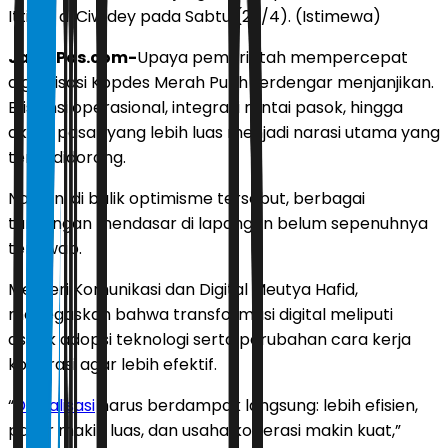
Ittifaq di Ciwidey pada Sabtu (25/4). (Istimewa)
JawaPos.com-
Upaya pemerintah mempercepat
digitalisasi Kopdes Merah Putih terdengar menjanjikan.
Efisiensi operasional, integrasi rantai pasok, hingga
akses pasar yang lebih luas menjadi narasi utama yang
terus didorong.
Namun, di balik optimisme tersebut, berbagai
tantangan mendasar di lapangan belum sepenuhnya
terjawab.
Menteri Komunikasi dan Digital Meutya Hafid,
menegaskan bahwa transformasi digital meliputi
aspek adopsi teknologi serta perubahan cara kerja
koperasi agar lebih efektif.
“
Digitalisasi
harus berdampak langsung: lebih efisien,
pasar makin luas, dan usaha koperasi makin kuat,”