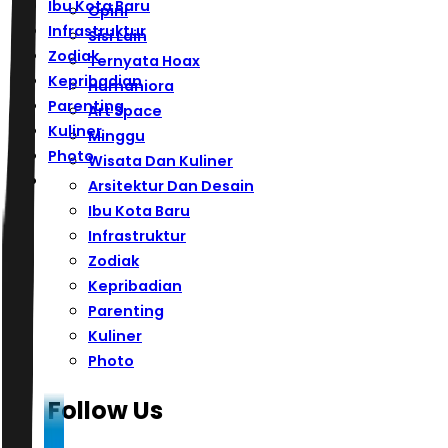
Ibu Kota Baru
Opini
Infrastruktur
Sisi Lain
Zodiak
Ternyata Hoax
Kepribadian
Humaniora
Parenting
Art Space
Kuliner
Minggu
Photo
Wisata Dan Kuliner
Arsitektur Dan Desain
Ibu Kota Baru
Infrastruktur
Zodiak
Kepribadian
Parenting
Kuliner
Photo
Follow Us