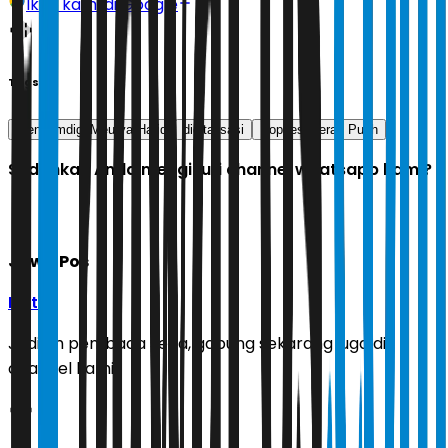
Ikuti kami di Google
Tags
Menkomdigi Meutya Hafid
digitalisasi
Kopdes Merah Putih
Sudahkah Anda mengikuti channel whatsapp kami?
Jawa Pos
Ikuti
Jadilah pembaca setia, gabung sekarang juga di
channel kami!