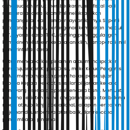
dimaksudkan untuk memberikan ruang fiskal bagi
masyarakat desa dalam hal melaksanakan
pembangunan dan pemberdayaan lainnya. Seperti
ketahanan pangan, penanganan kemiskinan melalui
BLT, layanan dasar TBC, stunting, penanggulangan
kemiskinan ekstrem, ketahanan iklim, dan operasional
pemerintahan desa.
Untuk mendapatkan pinjaman atau mendapatkan
persetujuan dari Kepala Desa, maka Ketua Pengurus
KDMP menyampaikan permohonan persetujuan
kepada Kepala Desa atas usulan pinjaman kepada
bank yang disertai proposal rencana bisnis. Memuat,
rencana kegiatan usaha, anggaran biaya atas belanja
modal atau belanja operasional, tahapan pencairan
pinjaman di luar persyaratan bank, dan rencana
pengembalian pinjaman.