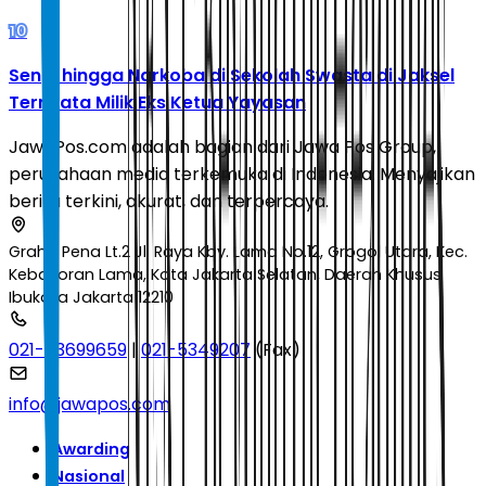
10
Senpi hingga Narkoba di Sekolah Swasta di Jaksel
Ternyata Milik Eks Ketua Yayasan
JawaPos.com adalah bagian dari Jawa Pos Group,
perusahaan media terkemuka di Indonesia. Menyajikan
berita terkini, akurat, dan terpercaya.
Graha Pena Lt.2 Jl. Raya Kby. Lama No.12, Grogol Utara, Kec.
Kebayoran Lama, Kota Jakarta Selatan, Daerah Khusus
Ibukota Jakarta 12210
021-53699659
|
021-5349207
(Fax)
info@jawapos.com
Awarding
Nasional