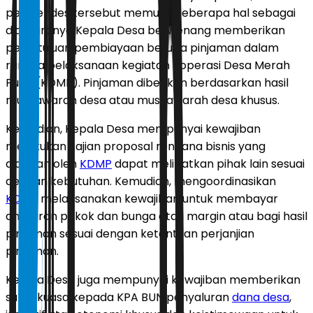
permendes tersebut memuat beberapa hal sebagai
diantaranya Kepala Desa berwenang memberikan
persetujuan pembiayaan berupa pinjaman dalam
rangka pelaksanaan kegiatan Koperasi Desa Merah
Putih (KDMP). Pinjaman diberikan berdasarkan hasil
musyawarah desa atau musyawarah desa khusus.
Kemudian, Kepala Desa mempunyai kewajiban
melakukan kajian proposal rencana bisnis yang
diajukan oleh
KDMP
dapat melibatkan pihak lain sesuai
dengan kebutuhan. Kemudian, mengoordinasikan
KDMP
melaksanakan kewajiban untuk membayar
angsuran pokok dan bunga atau margin atau bagi hasil
pinjaman sesuai dengan ketentuan perjanjian
pinjaman.
Kepala Desa juga mempunyai kewajiban memberikan
surat kuasa kepada KPA BUN penyaluran
dana desa
,