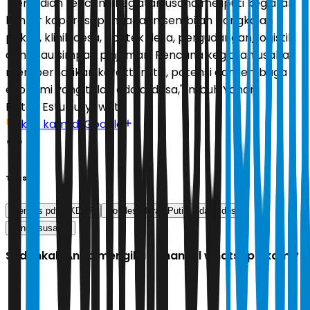
"Kemudian rencana kegiatan usaha meliputi kegiatan
kantor koperasi, pengadaan sembilan pangkalan
pokok, klinik desa, apotek desa, pergudangan, logistik,
dan atau simpan pinjaman. Rencana kegiatan usaha
memperhatikan karakteristik, potensi dan lembaga
ekonomi yang telah ada di desa," imbuh Yandri.
Editor:
Estu Suryowati
Ikuti kami di Google
Tags
mendes pdt
KDMP
Kopdes Merah Putih
dana desa
yandri susanto
Sudahkah Anda mengikuti channel whatsapp kami?