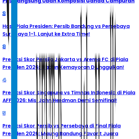
PBSI Langsung Ubah Komposisi Ganda Campuran
2
Hasil Piala Presiden: Persib Bandung vs Persebaya
Surabaya 1-1, Lanjut ke Extra Time!
3
Prediksi Skor Persija Jakarta vs Arema FC di Piala
Presiden 2026: Macan Kemayoran Diunggulkan!
4
Prediksi Skor Singapura vs Timnas Indonesia di Piala
AFF 2026: Misi John Herdman Demi Semifinal!
5
Prediksi Skor Persib vs Persebaya di Final Piala
Presiden 2026: Maung Bandung Favorit Juara