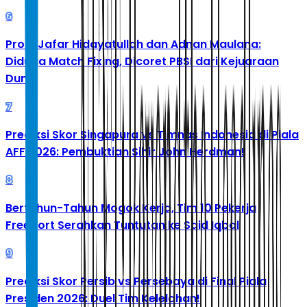
6
Profil Jafar Hidayatullah dan Adnan Maulana:
Diduga Match Fixing, Dicoret PBSI dari Kejuaraan
Dunia
7
Prediksi Skor Singapura vs Timnas Indonesia di Piala
AFF 2026: Pembuktian Sihir John Herdman!
8
Bertahun-Tahun Mogok Kerja, Tim 10 Pekerja
Freeport Serahkan Tuntutan ke Said Iqbal
9
Prediksi Skor Persib vs Persebaya di Final Piala
Presiden 2026: Duel Tim Kelelahan!