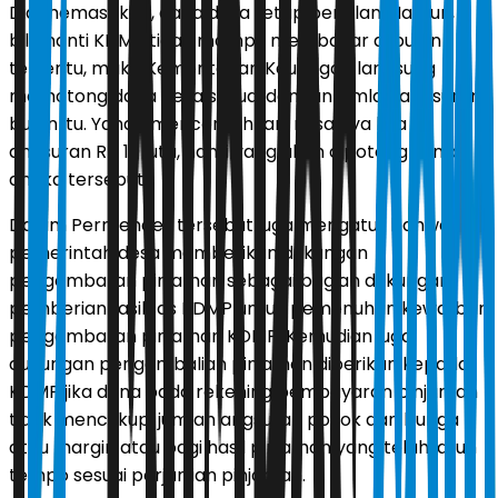
Dia memastikan, dana desa tetap berjalan. Namun,
bila nanti KDMP tidak mampu membayar di bulan
tertentu, maka Kementerian Keuangan langsung
memotong dana desa sesuai dengan jumlah angsuran
bulan itu. Yandri mencontohkan, misalnya bila
angsuran Rp 10 juta, nanti yang akan dipotong senilai
angka tersebut.
Dalam Permendes tersebut juga mengatur bahwa
pemerintah desa memberikan dukungan
pengembalian pinjaman sebagai bagian dukungan
pemberian fasilitas KDMP untuk pemenuhan kewajiban
pengembalian pinjaman KDMP. Kemudian juga
dukungan pengembalian pinjaman diberikan kepada
KDMP jika dana pada rekening pembayaran pinjaman
tidak mencukupi jumlah angsuran pokok dan bunga
atau margin atau bagi hasil pinjaman yang telah jatuh
tempo sesuai perjanjian pinjaman.