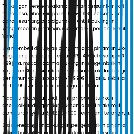
"Dukungan pengembalian pinjaman bersumber dari
dana desa, diberikan paling banyak 30 persen. Jadi,
dana desa yang bisa digunakan untuk dukungan
pengembalian pinjaman, maksimal 30 persen," lanjut
Yandri.
Dia memberi dukungan pengembalian pinjaman. Jika
pagu dana desa pada rentang Rp 400 juta sampai Rp
499 juta, maka maksimal dukungan pengembalian
pinjaman 30 persen dari dana desa pokok dan bunga
per tahun, yaitu sebesar Rp 149.999.700 atau sebesar
Rp 12.499.975 pokok atau bunga per bulan.
"Jadi, itu maksimal. Jadi, nanti proposal itu akan
diselesaikan dengan dana desanya. Jadi maksimal
diangsurannya itu Rp 12.000.000 per bulan," terangnya.
Dia menerangkan, dukungan pengembalian pinjaman
paling banyak 30 persen dari dana desa tersebut