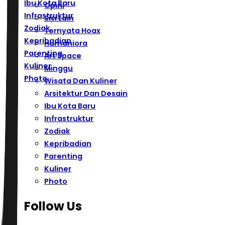
Ibu Kota Baru
Opini
Infrastruktur
Sisi Lain
Zodiak
Ternyata Hoax
Kepribadian
Humaniora
Parenting
Art Space
Kuliner
Minggu
Photo
Wisata Dan Kuliner
Arsitektur Dan Desain
Ibu Kota Baru
Infrastruktur
Zodiak
Kepribadian
Parenting
Kuliner
Photo
Follow Us