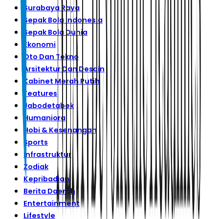
Surabaya Raya
Sepak Bola Indonesia
Sepak Bola Dunia
Ekonomi
Oto Dan Tekno
Arsitektur Dan Desain
Kabinet Merah Putih
Features
Jabodetabek
Humaniora
Hobi & Kesenangan
Sports
Infrastruktur
Zodiak
Kepribadian
Berita Daerah
Entertainment
Lifestyle