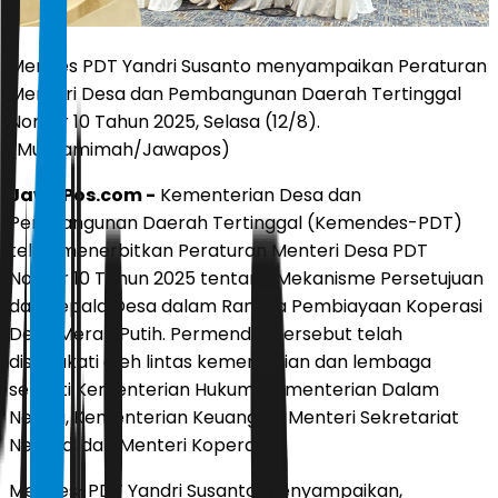
Mendes PDT Yandri Susanto menyampaikan Peraturan
Menteri Desa dan Pembangunan Daerah Tertinggal
Nomor 10 Tahun 2025, Selasa (12/8).
(Muhtamimah/Jawapos)
JawaPos.com -
Kementerian Desa dan
Pembangunan Daerah Tertinggal (Kemendes-PDT)
telah menerbitkan Peraturan Menteri Desa PDT
Nomor 10 Tahun 2025 tentang Mekanisme Persetujuan
dari Kepala Desa dalam Rangka Pembiayaan Koperasi
Desa Merah Putih. Permendes tersebut telah
disepakati oleh lintas kementerian dan lembaga
seperti Kementerian Hukum, Kementerian Dalam
Negeri, Kementerian Keuangan, Menteri Sekretariat
Negara, dan Menteri Koperasi.
Mendes-PDT Yandri Susanto menyampaikan,