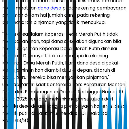
insentif atau otonomi khusus dan keistimewaan untuk
menempatkan
dana desa
pada rekening pembayaran
pinjaman dalam hal jumlah dana pada rekening
pembayaran pinjaman yang tidak mencukupi.
"Dana desa dalam Koperasi Desa Merah Putih tidak
menjadi jaminan, tapi dana desa akan digunakan bila
mana angsuran Koperasi Desa Merah Putih dimulai
berjalan. Dananya tidak mencukupi di rekening
Koperasi Desa Merah Putih, baru dana desa dipakai.
Kalau jaminan kan diambil dulu di depan, ditaruh di
bank, baru mereka bisa mengajukan pinjaman,"
ungkap Yandri saat Konferensi Pers Peraturan Menteri
Desa dan Pembangunan Daerah Tertinggal Nomor 10
tahun 2025 tentang mekanisme persetujuan dari
kepala desa dalam rangka pembiayaan koperasi desa
merah putih di Kantor Kemendes PDT, Jakarta,
Rabu (13/8).