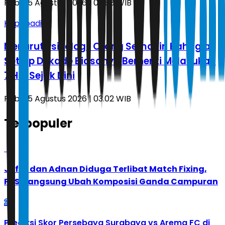
Rabu, 5 Agustus 2026 | 03.58 WIB
Kepribadian
Menurut Psikologi, Orang Semakin Bahagia
Setiap Dekade Biasanya Berhenti Melakukan
7 Hal Sejak Dini
Rabu, 5 Agustus 2026 | 03.02 WIB
Terpopuler
1
Jafar dan Adnan Diduga Terlibat Match Fixing,
PBSI Langsung Ubah Komposisi Ganda Campuran
2
Prediksi Skor Persebaya Surabaya vs Arema FC di