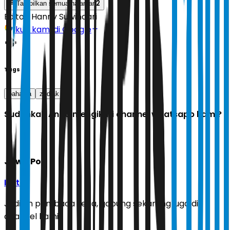
2
Tampilkan semua halaman
Editor:
Hanny Suwindari
Ikuti kami di Google
Tags
bahagia
zodiak
Sudahkah Anda mengikuti channel whatsapp kami?
Jawa Pos
Ikuti
Jadilah pembaca setia, gabung sekarang juga di
channel kami!