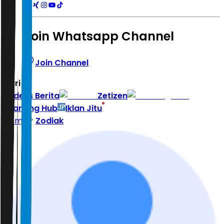
Join Whatsapp Channel
Join Channel
Hari ini
|
Indeks Berita
Zetizen
Learning Hub
Iklan Jitu
Home
Zodiak