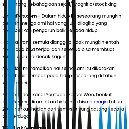
seseorang kebahagiaan sejati/ Magnific/stockking
JawaPos.com -
Dalam hidup ini seseorang mungkin
pernah mengalami hal yang sulit dilogika yang
memberikan pengaruh baik kepada hidup.
Hal-hal yang semula dianggap tidak mungkin entah
mengapa bisa terjadi dan seketika bisa membuat
kaget atau berdecak kagum.
Astrolog meramalkan hal semacam itu dikatakan
akan hadir kembali pada hidup seseorang di tahun
kuda api ini.
Melansir dari kanal YouTube Marcel Wen, berikut
zodiak
yang diramalkan hidupnya bisa
bahagia
tahun
2026 berkat hadiah dari semesta yang datang secara
tak terduga.
1. Zodiak Sagitarius