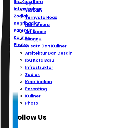
Ibu Kota Baru
Opini
Infrastruktur
Sisi Lain
Zodiak
Ternyata Hoax
Kepribadian
Humaniora
Parenting
Art Space
Kuliner
Minggu
Photo
Wisata Dan Kuliner
Arsitektur Dan Desain
Ibu Kota Baru
Infrastruktur
Zodiak
Kepribadian
Parenting
Kuliner
Photo
Follow Us