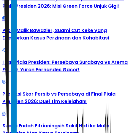
Piala Presiden 2026: Misi Green Force Unjuk Gigi!
3
Profil Malik Bawazier, Suami Cut Keke yang
Dilaporkan Kasus Perzinaan dan Kohabitasi
4
Hasil Piala Presiden: Persebaya Surabaya vs Arema
FC 1-0, Yuran Fernandes Gacor!
5
Prediksi Skor Persib vs Persebaya di Final Piala
Presiden 2026: Duel Tim Kelelahan!
6
Suami Endah Fitrianingsih Sakit Hati ke Malik