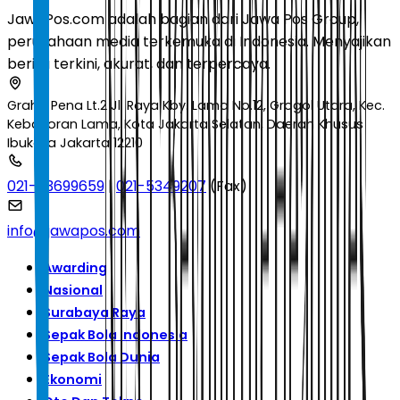
JawaPos.com adalah bagian dari Jawa Pos Group,
perusahaan media terkemuka di Indonesia. Menyajikan
berita terkini, akurat, dan terpercaya.
Graha Pena Lt.2 Jl. Raya Kby. Lama No.12, Grogol Utara, Kec.
Kebayoran Lama, Kota Jakarta Selatan, Daerah Khusus
Ibukota Jakarta 12210
021-53699659
|
021-5349207
(Fax)
info@jawapos.com
Awarding
Nasional
Surabaya Raya
Sepak Bola Indonesia
Sepak Bola Dunia
Ekonomi