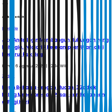
Artikel Terkait
Lifestyle
Jika Anda Ingin Membangun Hubungan yang
Bahagia, Pelajari 7 Keterampilan Utama Ini
Menurut Psikologi
Kamis, 6 Agustus 2026 | 02.04 WIB
Zodiak
Kasih Bahagia dengan Mudah! 3 Zodiak
Paling Mengapresiasi Pesan dari Pasangan
di Pagi Hari