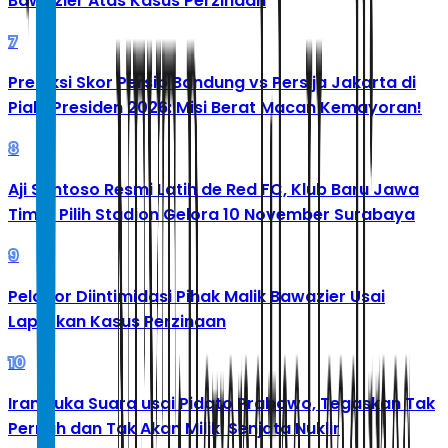
Bawazier Atas Kasus Perzinaan
7
Prediksi Skor Persib Bandung vs Persija Jakarta di
Piala Presiden 2026: Misi Berat Macan Kemayoran!
8
Aji Santoso Resmi Latih de Red FC, Klub Baru Jawa
Timur Pilih Stadion Gelora 10 November Surabaya
9
Pelapor Diintimidasi Pihak Malik Bawazier Usai
Laporkan Kasus Perzinaan
10
Iran Buka Suara usai Pidato Prabowo, Tegaskan Tak
Pernah dan Tak Akan Miliki Senjata Nuklir