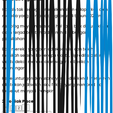
Hadiah tak terduga diramalkan akan didapatkan oleh
mereka yang berzodiak sagitarius di tahun 2026 ini.
Astrolog meyakini, sesuatu hal yang baik dimungkinkan
akan terjadi terutama dalam hal hubungan
pernikahan.
Bagi mereka yang berzodiak satu ini dan telah
menikah selama beberapa waktu, diprediksi dalam
waktu dekat mereka akan segera diberikan
momongan.
Keberuntungan dan usaha yang tidak kenal menyerah
dikatakan jadi salah satu faktor yang membuat hal
tersebut menjadi mungkin.
2. Zodiak Pisces
1
2