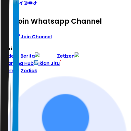
Join Whatsapp Channel
Join Channel
Hari ini
|
Indeks Berita
Zetizen
Learning Hub
Iklan Jitu
Home
Zodiak