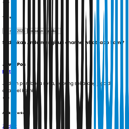
Tags
10 mei 2026
ramalan
zodiak
Sudahkah Anda mengikuti channel whatsapp kami?
Jawa Pos
Ikuti
Jadilah pembaca setia, gabung sekarang juga di
channel kami!
Artikel Terkait
Zodiak