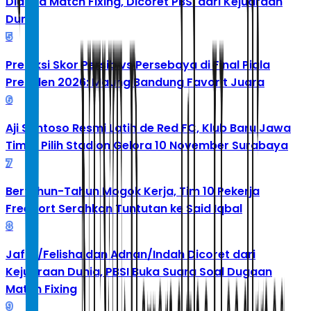
Diduga Match Fixing, Dicoret PBSI dari Kejuaraan
Dunia
5
Prediksi Skor Persib vs Persebaya di Final Piala
Presiden 2026: Maung Bandung Favorit Juara
6
Aji Santoso Resmi Latih de Red FC, Klub Baru Jawa
Timur Pilih Stadion Gelora 10 November Surabaya
7
Bertahun-Tahun Mogok Kerja, Tim 10 Pekerja
Freeport Serahkan Tuntutan ke Said Iqbal
8
Jafar/Felisha dan Adnan/Indah Dicoret dari
Kejuaraan Dunia, PBSI Buka Suara Soal Dugaan
Match Fixing
9