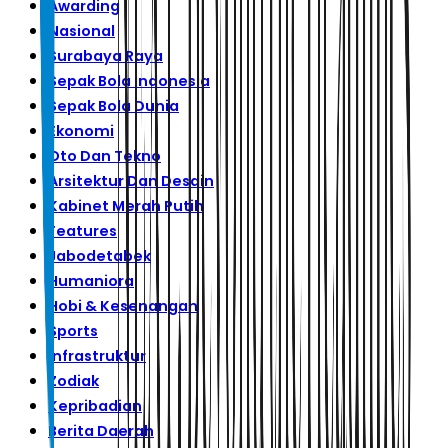
Awarding
Nasional
Surabaya Raya
Sepak Bola Indonesia
Sepak Bola Dunia
Ekonomi
Oto Dan Tekno
Arsitektur Dan Desain
Kabinet Merah Putih
Features
Jabodetabek
Humaniora
Hobi & Kesenangan
Sports
Infrastruktur
Zodiak
Kepribadian
Berita Daerah