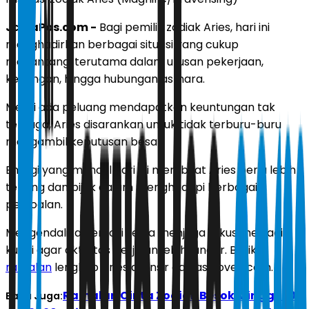
JawaPos.com
-
Bagi pemilik zodiak Aries, hari ini
menghadirkan berbagai situasi yang cukup
menantang, terutama dalam urusan pekerjaan,
keuangan, hingga hubungan asmara.
Meski ada peluang mendapatkan keuntungan tak
terduga, Aries disarankan untuk tidak terburu-buru
mengambil keputusan besar.
Energi yang muncul hari ini membuat Aries perlu lebih
tenang dan bijak dalam menghadapi berbagai
persoalan.
Mengendalikan emosi serta menjaga fokus menjadi
kunci agar aktivitas berjalan lebih lancar. Berikut
ramalan
lengkap Aries dilansir dari astroved.com.
Ramalan Cinta Zodiak Besok Minggu 10
Baca Juga: