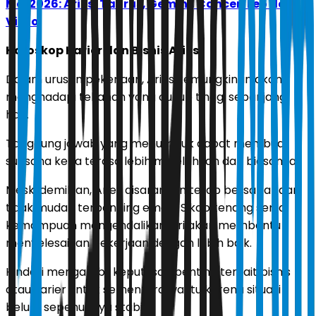
Mei 2026: Aries, Taurus, Gemini, Cancer, Leo dan
Virgo
Horoskop Karier dan Bisnis Aries
Dalam urusan pekerjaan, Aries kemungkinan akan
menghadapi tekanan yang cukup tinggi sepanjang
hari.
Tanggung jawab yang menumpuk dapat membuat
suasana kerja terasa lebih melelahkan dari biasanya.
Meski demikian, Aries disarankan tetap bersabar dan
tidak mudah terpancing emosi. Sikap tenang serta
kemampuan mengendalikan diri akan membantu
menyelesaikan pekerjaan dengan lebih baik.
Hindari mengambil keputusan penting terkait bisnis
atau karier untuk sementara waktu karena situasi
belum sepenuhnya stabil.