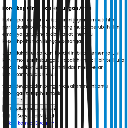
Horoskop Cinta dan Hubungan Aries
Kehidupan asmara Aries hari ini juga membutuhkan
perhatian lebih. Perasaan yang mudah berubah dan
emosi yang kurang stabil dapat memicu
kesalahpahaman dengan pasangan.
Jika tidak dikendalikan, kondisi ini bisa memengaruhi
keharmonisan hubungan. Cobalah untuk lebih terbuka
dalam berkomunikasi dan hindari membesar-
besarkan masalah kecil.
Sikap dewasa dan pengertian akan membantu
hubungan tetap harmonis.
1
2
2
Tampilkan semua halaman
Editor:
Setyo Adi Nugroho
Ikuti kami di Google