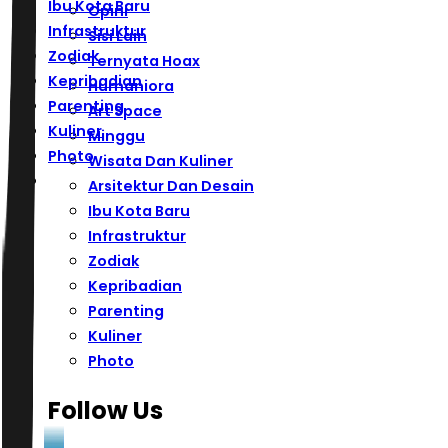
Ibu Kota Baru
Opini
Infrastruktur
Sisi Lain
Zodiak
Ternyata Hoax
Kepribadian
Humaniora
Parenting
Art Space
Kuliner
Minggu
Photo
Wisata Dan Kuliner
Arsitektur Dan Desain
Ibu Kota Baru
Infrastruktur
Zodiak
Kepribadian
Parenting
Kuliner
Photo
Follow Us