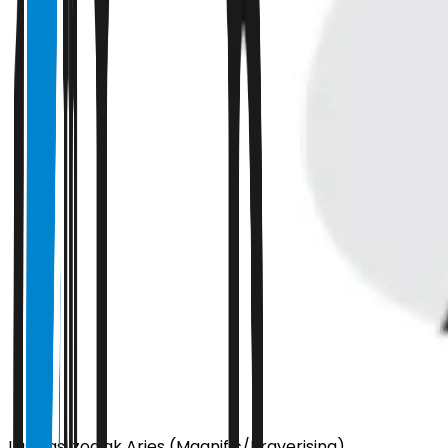
Ilustrasi zodiak Aries (Magnific/Braverising)