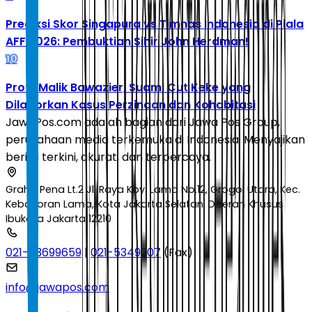
Prediksi Skor Singapura vs Timnas Indonesia di Piala
AFF 2026: Pembuktian Sihir John Herdman!
10
Profil Malik Bawazier, Suami Cut Keke yang
Dilaporkan Kasus Perzinaan dan Kohabitasi
JawaPos.com adalah bagian dari Jawa Pos Group,
perusahaan media terkemuka di Indonesia. Menyajikan
berita terkini, akurat, dan terpercaya.
Graha Pena Lt.2 Jl. Raya Kby. Lama No.12, Grogol Utara, Kec.
Kebayoran Lama, Kota Jakarta Selatan, Daerah Khusus
Ibukota Jakarta 12210
021-53699659
|
021-5349207
(Fax)
info@jawapos.com