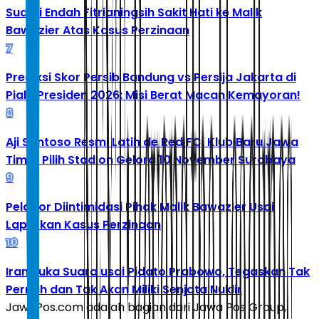
Suami Endah Fitrianingsih Sakit Hati ke Malik
Bawazier Atas Kasus Perzinaan
7
Prediksi Skor Persib Bandung vs Persija Jakarta di
Piala Presiden 2026: Misi Berat Macan Kemayoran!
8
Aji Santoso Resmi Latih de Red FC, Klub Baru Jawa
Timur Pilih Stadion Gelora 10 November Surabaya
9
Pelapor Diintimidasi Pihak Malik Bawazier Usai
Laporkan Kasus Perzinaan
10
Iran Buka Suara usai Pidato Prabowo, Tegaskan Tak
Pernah dan Tak Akan Miliki Senjata Nuklir
JawaPos.com adalah bagian dari Jawa Pos Group,