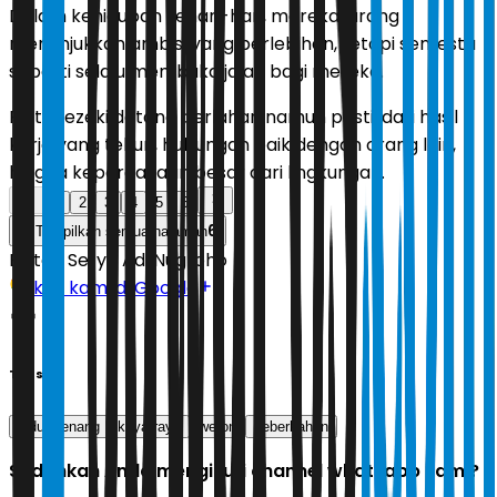
Dalam kehidupan sehari-hari, mereka jarang
menunjukkan ambisi yang berlebihan, tetapi semesta
seperti selalu membuka jalan bagi mereka.
Pintu rezeki datang perlahan namun pasti, dari hasil
kerja yang tekun, hubungan baik dengan orang lain,
hingga kepercayaan besar dari lingkungan.
1
2
3
4
5
6
6
Tampilkan semua halaman
Editor:
Setyo Adi Nugroho
Ikuti kami di Google
Tags
hidup tenang
kaya raya
weton
keberkahan
Sudahkah Anda mengikuti channel whatsapp kami?