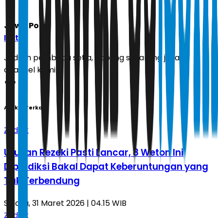
Jawa Pos
Ikuti
Jadilah pembaca setia, gabung sekarang juga di
channel kami!
Artikel Terkait
Zodiak
Urusan Rezeki Pasti Lancar, 8 Weton Ini
Diprediksi Bakal Dapat Keberuntungan yang
Tak Terbendung
Selasa, 31 Maret 2026 | 04.15 WIB
Zodiak