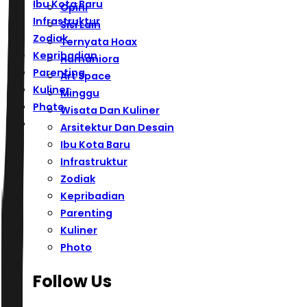
Ibu Kota Baru
Opini
Infrastruktur
Sisi Lain
Zodiak
Ternyata Hoax
Kepribadian
Humaniora
Parenting
Art Space
Kuliner
Minggu
Photo
Wisata Dan Kuliner
Arsitektur Dan Desain
Ibu Kota Baru
Infrastruktur
Zodiak
Kepribadian
Parenting
Kuliner
Photo
Follow Us