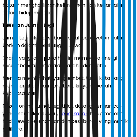
batas,” menghadirkan kelimpahan dan kedamaian
dalam hidup mereka.
1. Weton Jumat Legi
Jumat Legi dikenal sebagai salah satu weton paling
berkah dalam perhitungan Jawa.
Orang yang lahir pada hari ini membawa energi
keseimbangan antara dunia lahir dan batin.
Mereka memiliki hati yang lembut, tutur kata yang
menenangkan, dan cara berpikir yang penuh
kebijaksanaan.
Rezeki orang Jumat Legi tidak datang dengan cara
yang mencolok. Justru,
keberkahan
hidup mereka
hadir lewat ketenangan dan kesabaran yang mereka
pelihara.