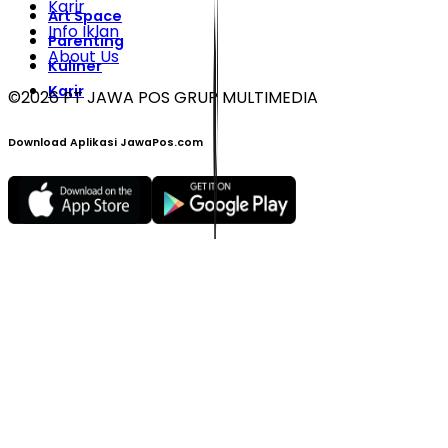
Karir
Art Space
Info Iklan
Parenting
About Us
Kuliner
Karir
©
2026
PT JAWA POS GRUP MULTIMEDIA
Download Aplikasi JawaPos.com