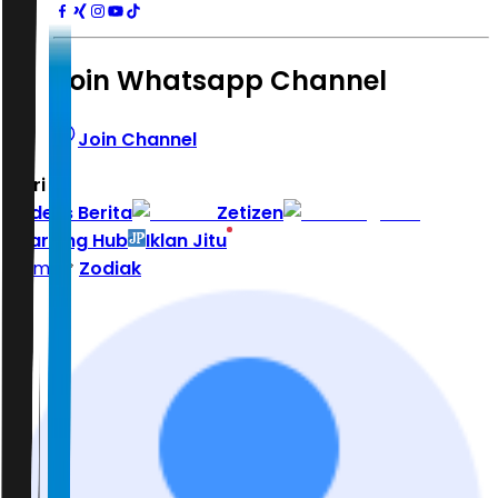
Join Whatsapp Channel
Join Channel
Hari ini
|
Indeks Berita
Zetizen
Learning Hub
Iklan Jitu
Home
Zodiak