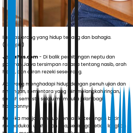
Ilustrasi orang yang hidup tenang dan bahagia.
(Freepik)
JawaPos.com
- Di balik perhitungan neptu dan
pasaran Jawa tersimpan rahasia tentang nasib, arah
hidup, dan aliran rezeki seseorang.
Ada yang menghadapi hidup dengan penuh ujian dan
rintangan, sementara yang lain melangkah ringan,
seolah semesta selalu membuka jalan bagi
harapannya.
Mereka menjalani hidup dengan ketenangan batin,
memadukan usaha dan doa, sehingga setiap langkah