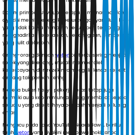
terasa membawa aura kemakmuran.
Dalam primbon Jawa, beberapa kombinasi hari lahir
diyakini memiliki energi keberuntungan yang luar biasa,
yang tidak hanya menjamin kecukupan, tetapi juga
menghadirkan ketenangan, kebahagiaan, dan berkah
yang sulit dijelaskan.
Orang-orang dengan
weton
tertentu sering menjadi
sosok yang disenangi, mudah memperoleh
kepercayaan, dan rezekinya mengalir lancar seperti
air yang tak pernah kering.
Mereka bukan hanya pekerja keras, tetapi juga
memiliki aura keberuntungan yang membuat segala
sesuatu yang disentuhnya berubah menjadi peluang
emas.
Mengacu pada kanal YouTube Ngaos Jawa, berikut
tujuh
weton
yang diyakini membawa “hoki tanpa