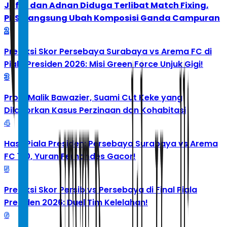
Jafar dan Adnan Diduga Terlibat Match Fixing,
PBSI Langsung Ubah Komposisi Ganda Campuran
2
Prediksi Skor Persebaya Surabaya vs Arema FC di
Piala Presiden 2026: Misi Green Force Unjuk Gigi!
3
Profil Malik Bawazier, Suami Cut Keke yang
Dilaporkan Kasus Perzinaan dan Kohabitasi
4
Hasil Piala Presiden: Persebaya Surabaya vs Arema
FC 1-0, Yuran Fernandes Gacor!
5
Prediksi Skor Persib vs Persebaya di Final Piala
Presiden 2026: Duel Tim Kelelahan!
6