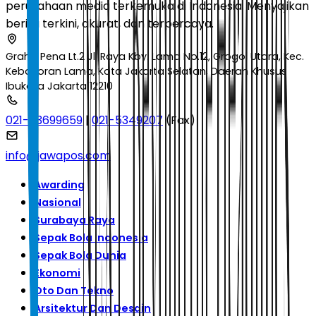
perusahaan media terkemuka di Indonesia. Menyajikan
berita terkini, akurat, dan terpercaya.
Graha Pena Lt.2 Jl. Raya Kby. Lama No.12, Grogol Utara, Kec.
Kebayoran Lama, Kota Jakarta Selatan, Daerah Khusus
Ibukota Jakarta 12210
021-53699659
|
021-5349207
(Fax)
info@jawapos.com
Awarding
Nasional
Surabaya Raya
Sepak Bola Indonesia
Sepak Bola Dunia
Ekonomi
Oto Dan Tekno
Arsitektur Dan Desain