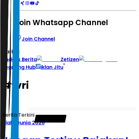
Join Whatsapp Channel
Join Channel
Hari ini
|
Indeks Berita
Zetizen
Learning Hub
Iklan Jitu
#
tvri
Berita Terkini
Piala Dunia 2026