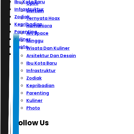
Ibu Kota Baru
Opini
Infrastruktur
Sisi Lain
Zodiak
Ternyata Hoax
Kepribadian
Humaniora
Parenting
Art Space
Kuliner
Minggu
Photo
Wisata Dan Kuliner
Arsitektur Dan Desain
Ibu Kota Baru
Infrastruktur
Zodiak
Kepribadian
Parenting
Kuliner
Photo
Follow Us