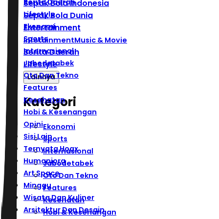
Berita Daerah
Sepak Bola Indonesia
Lifestyle
Sepak Bola Dunia
Ekonomi
Entertainment
Sports
Infotainment
Music & Movie
Internasional
Berita Daerah
Jabodetabek
Lifestyle
Oto Dan Tekno
Lainnya
Features
Kategori
Kesehatan
Hobi & Kesenangan
Opini
Ekonomi
Sisi Lain
Sports
Ternyata Hoax
Internasional
Humaniora
Jabodetabek
Art Space
Oto Dan Tekno
Minggu
Features
Wisata Dan Kuliner
Kesehatan
Arsitektur Dan Desain
Hobi & Kesenangan