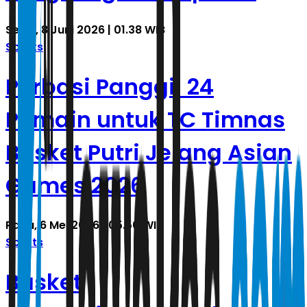
Senin, 8 Juni 2026 | 01.38 WIB
Sports
Perbasi Panggil 24
Pemain untuk TC Timnas
Basket Putri Jelang Asian
Games 2026
Rabu, 6 Mei 2026 | 05.50 WIB
Sports
Basket