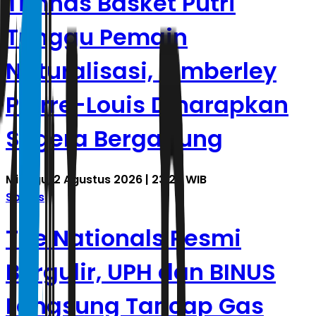
Timnas Basket Putri
Tunggu Pemain
Naturalisasi, Kimberley
Pierre-Louis Diharapkan
Segera Bergabung
Minggu, 2 Agustus 2026 | 23.27 WIB
Sports
The Nationals Resmi
Bergulir, UPH dan BINUS
Langsung Tancap Gas