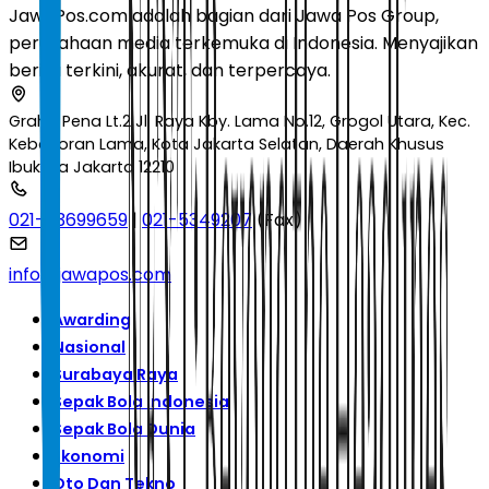
JawaPos.com adalah bagian dari Jawa Pos Group,
perusahaan media terkemuka di Indonesia. Menyajikan
berita terkini, akurat, dan terpercaya.
Graha Pena Lt.2 Jl. Raya Kby. Lama No.12, Grogol Utara, Kec.
Kebayoran Lama, Kota Jakarta Selatan, Daerah Khusus
Ibukota Jakarta 12210
021-53699659
|
021-5349207
(Fax)
info@jawapos.com
Awarding
Nasional
Surabaya Raya
Sepak Bola Indonesia
Sepak Bola Dunia
Ekonomi
Oto Dan Tekno