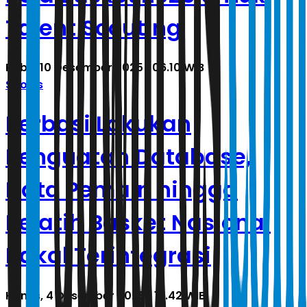
Talent Scouting
Rabu, 10 Desember 2025 | 06.10 WIB
Sports
Perbasi Lakukan
Penguatan Database,
Data Pemain hingga
Pelatih Basket Nasional
Bakal Terintegrasi
Kamis, 4 Desember 2025 | 16.42 WIB