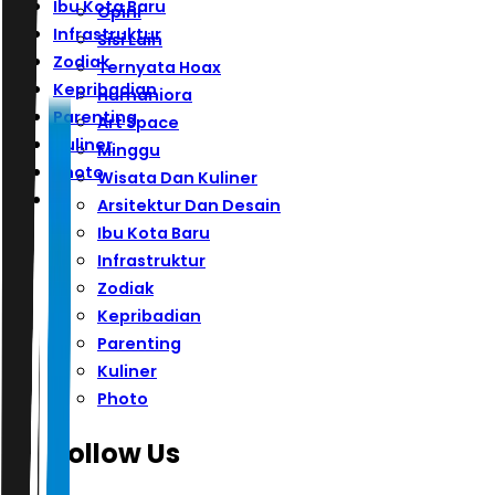
Ibu Kota Baru
Opini
Infrastruktur
Sisi Lain
Zodiak
Ternyata Hoax
Kepribadian
Humaniora
Parenting
Art Space
Kuliner
Minggu
Photo
Wisata Dan Kuliner
Arsitektur Dan Desain
Ibu Kota Baru
Infrastruktur
Zodiak
Kepribadian
Parenting
Kuliner
Photo
Follow Us