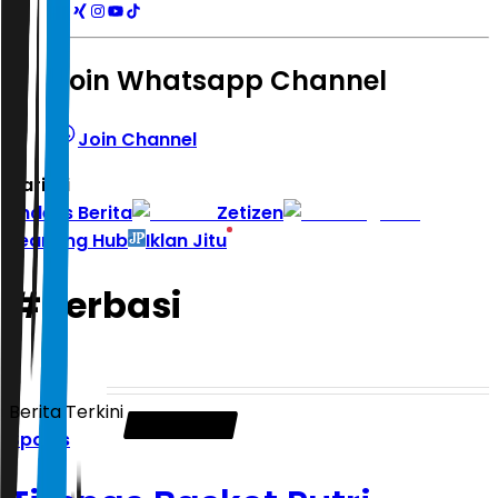
Join Whatsapp Channel
Join Channel
Hari ini
|
Indeks Berita
Zetizen
Learning Hub
Iklan Jitu
#
perbasi
Berita Terkini
Sports