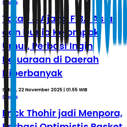
Sports
Tatap 4 Ajang FIBA Asia
dan Dunia Kelompok
Umur, Perbasi Ingin
Kejuaraan di Daerah
Diperbanyak
Sabtu, 22 November 2025 | 01.55 WIB
Sports
Erick Thohir jadi Menpora,
Perbasi Optimistis Basket