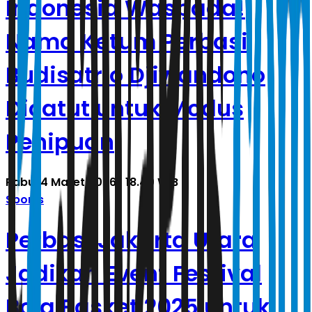
Indonesia Waspada!
Nama Ketum Perbasi
Budisatrio Djiwandono
Dicatut untuk Modus
Penipuan
Rabu, 4 Maret 2026 | 18.40 WIB
Sports
Perbasi Jakarta Utara
Jadikan Event Festival
Bola Basket 2025 untuk