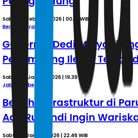
Puting Beliung
Sabtu, 14 Februari 2026 | 00.18 WIB
Berita Daerah
Gubernur Dedi Mulyadi Ungk
Penambang Ilegal Tewas d
Sabtu, 24 Januari 2026 | 19.39 WIB
Jabodetabek
Benahi Infrastruktur di P
Ade Ruhandi Ingin Waris
Sabtu, 17 Januari 2026 | 22.46 WIB