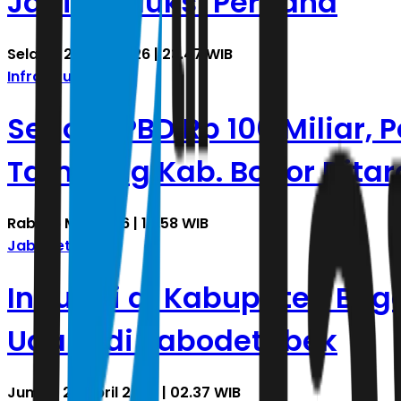
Jadi Produksi Perdana
Selasa, 28 Juli 2026 | 23.47 WIB
Infrastruktur
Sedot APBD Rp 100 Miliar,
Tambang Kab. Bogor Ditar
Rabu, 6 Mei 2026 | 14.58 WIB
Jabodetabek
Industri di Kabupaten Bog
Udara di Jabodetabek
Jumat, 24 April 2026 | 02.37 WIB