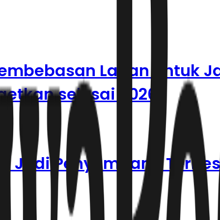
 Pembebasan Lahan untuk J
getkan selesai 2026
or Jadi Penyumbang Terbes