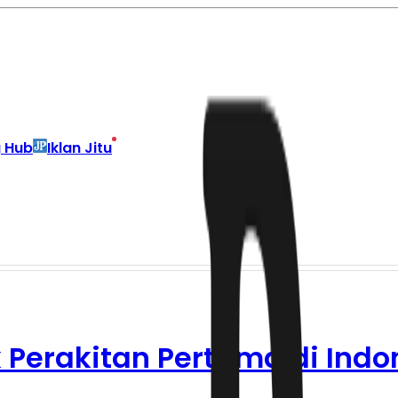
g Hub
Iklan Jitu
Perakitan Pertama di Indo