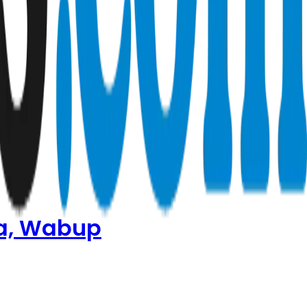
1
ya, Wabup