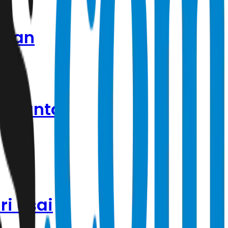
uhan
usmanto:
i usai