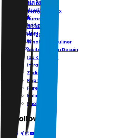
Ibu Kota Baru
Sisi Lain
Infrastruktur
Ternyata Hoax
Zodiak
Humaniora
Kepribadian
Art Space
Parenting
Minggu
Kuliner
Wisata Dan Kuliner
Photo
Arsitektur Dan Desain
Ibu Kota Baru
Infrastruktur
Zodiak
Kepribadian
Parenting
Kuliner
Photo
Follow Us