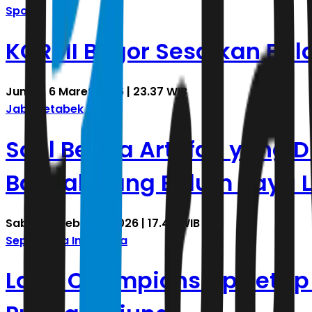
Sports
KORMI Bogor Sesalkan Bala
Jumat, 6 Maret 2026 | 23.37 WIB
Jabodetabek
Soal Benda Artefak yang 
Banyak yang Belum Saya L
Sabtu, 21 Februari 2026 | 17.43 WIB
Sepak Bola Indonesia
Laga Championship Tetap D