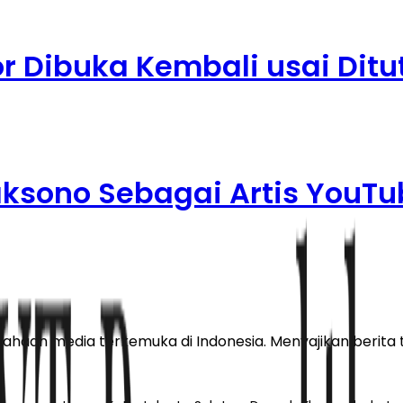
r Dibuka Kembali usai Dit
aksono Sebagai Artis YouT
haan media terkemuka di Indonesia. Menyajikan berita te