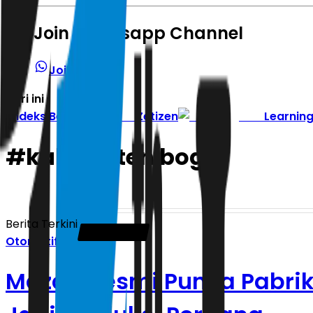
Join Whatsapp Channel
Join Channel
Hari ini
|
Indeks Berita
Zetizen
Learnin
#
kabupaten bogor
Berita Terkini
Otomotif
Mazda Resmi Punya Pabrik 