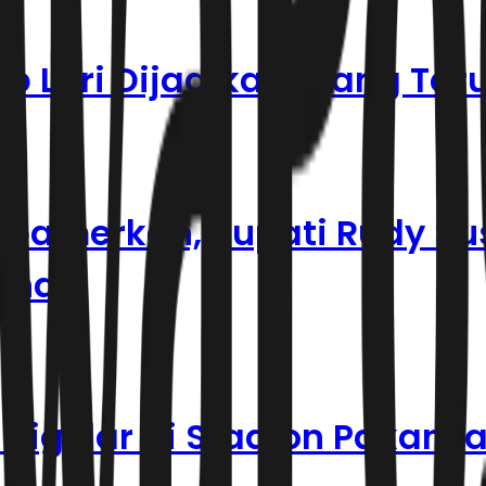
p Lari Dijadikan Ajang Tar
Dipamerkan, Bupati Rudy S
ihat
igelar di Stadion Pakansar