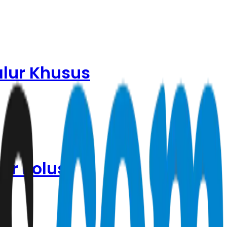
alur Khusus
ar Polusi