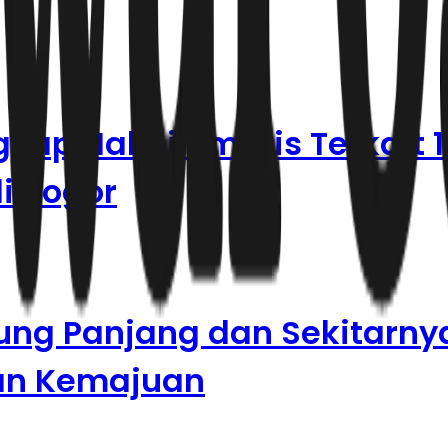
ap Hal Dilematis Terkait 1
i Bogor
arung Panjang dan Sekitarn
kan Kemajuan