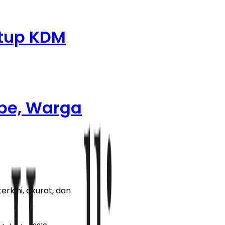
utup KDM
ube, Warga
rkini, akurat, dan