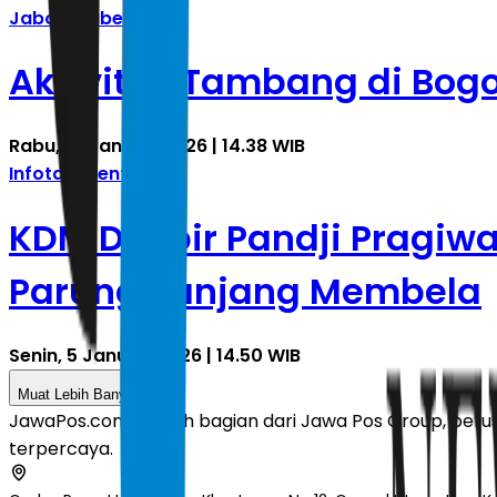
Jabodetabek
Aktivitas Tambang di Bogo
Rabu, 14 Januari 2026 | 14.38 WIB
Infotainment
KDM Dicibir Pandji Pragiw
Parung Panjang Membela
Senin, 5 Januari 2026 | 14.50 WIB
Muat Lebih Banyak
JawaPos.com adalah bagian dari Jawa Pos Group, perusa
terpercaya.