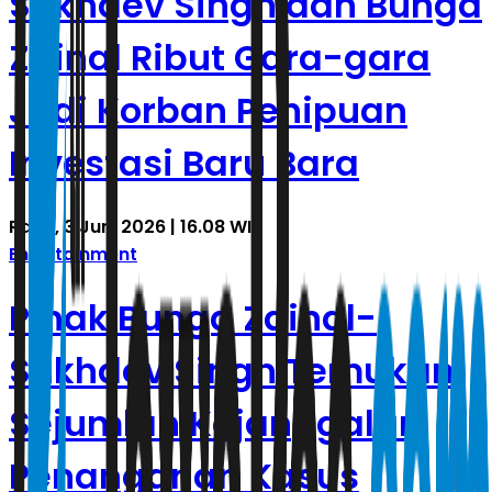
Sukhdev Singh dan Bunga
Zainal Ribut Gara-gara
Jadi Korban Penipuan
Investasi Baru Bara
Rabu, 3 Juni 2026 | 16.08 WIB
Entertainment
Pihak Bunga Zainal-
Sukhdev Singh Temukan
Sejumlah Kejanggalan
Penanganan Kasus