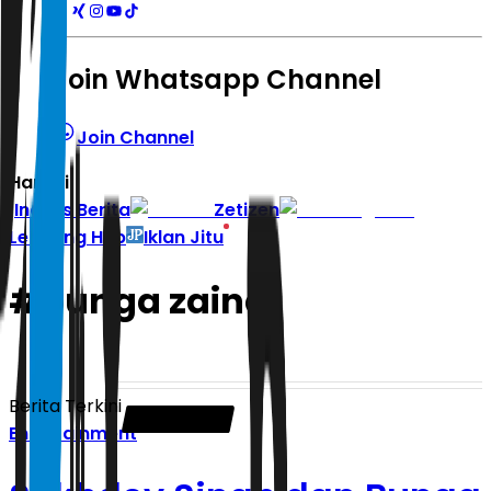
Join Whatsapp Channel
Join Channel
Hari ini
|
Indeks Berita
Zetizen
Learning Hub
Iklan Jitu
#
bunga zainal
Berita Terkini
Entertainment