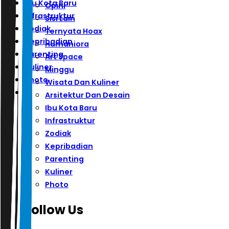
Ibu Kota Baru
Opini
Infrastruktur
Sisi Lain
Zodiak
Ternyata Hoax
Kepribadian
Humaniora
Parenting
Art Space
Kuliner
Minggu
Photo
Wisata Dan Kuliner
Arsitektur Dan Desain
Ibu Kota Baru
Infrastruktur
Zodiak
Kepribadian
Parenting
Kuliner
Photo
Follow Us