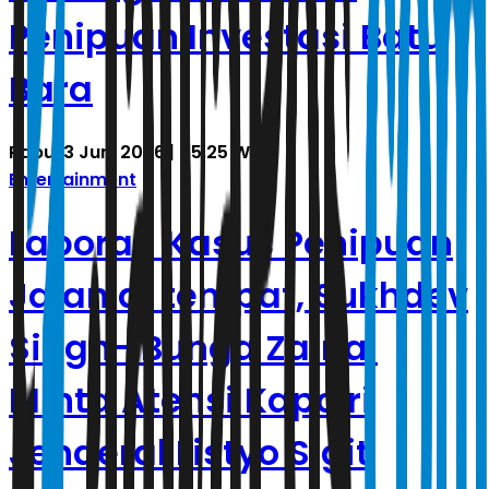
Penipuan Investasi Batu
Bara
Rabu, 3 Juni 2026 | 05.25 WIB
Entertainment
Laporan Kasus Penipuan
Jalan di tempat, Sukhdev
Singh- Bunga Zainal
Minta Atensi Kapolri
Jenderal Listyo Sigit