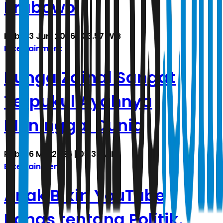
Prabowo
Rabu, 3 Juni 2026 | 03.57 WIB
Entertainment
Bunga Zainal Sangat
Terpukul Ayahnya
Meninggal Dunia
Rabu, 6 Mei 2026 | 05.32 WIB
Entertainment
Anak Bikin YouTube
Bahas tentang Politik,