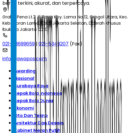
berita terkini, akurat, dan terpercaya.
Graha Pena Lt.2 Jl. Raya Kby. Lama No.12, Grogol Utara, Kec.
Kebayoran Lama, Kota Jakarta Selatan, Daerah Khusus
Ibukota Jakarta 12210
021-53699659
|
021-5349207
(Fax)
info@jawapos.com
Awarding
Nasional
Surabaya Raya
Sepak Bola Indonesia
Sepak Bola Dunia
Ekonomi
Oto Dan Tekno
Arsitektur Dan Desain
Kabinet Merah Putih