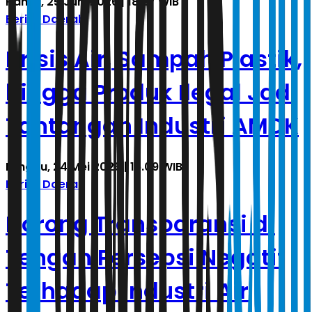
Kamis, 25 Juni 2026 | 18.27 WIB
Berita Daerah
Krisis Air, Sampah Plastik,
hingga Produk Ilegal Jadi
Tantangan Industri AMDK
Minggu, 24 Mei 2026 | 16.09 WIB
Berita Daerah
Dorong Transparansi di
Tengah Persepsi Negatif
Terhadap Industri Air