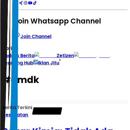
Join Whatsapp Channel
Join Channel
Hari ini
|
Indeks Berita
Zetizen
Learning Hub
Iklan Jitu
#
amdk
Berita Terkini
Kesehatan