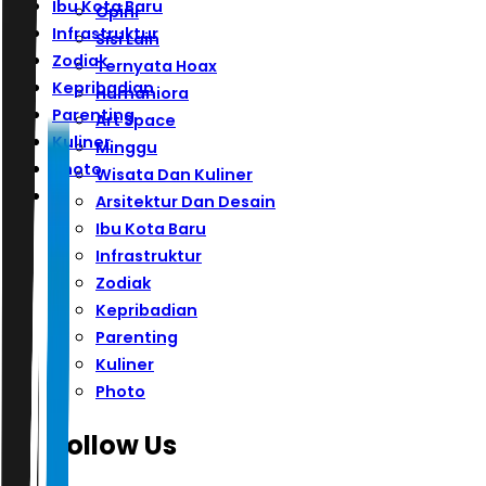
Ibu Kota Baru
Opini
Infrastruktur
Sisi Lain
Zodiak
Ternyata Hoax
Kepribadian
Humaniora
Parenting
Art Space
Kuliner
Minggu
Photo
Wisata Dan Kuliner
Arsitektur Dan Desain
Ibu Kota Baru
Infrastruktur
Zodiak
Kepribadian
Parenting
Kuliner
Photo
Follow Us