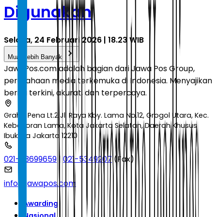
Digunakan
Selasa, 24 Februari 2026 | 18.23 WIB
Muat Lebih Banyak
JawaPos.com adalah bagian dari Jawa Pos Group,
perusahaan media terkemuka di Indonesia. Menyajikan
berita terkini, akurat, dan terpercaya.
Graha Pena Lt.2 Jl. Raya Kby. Lama No.12, Grogol Utara, Kec.
Kebayoran Lama, Kota Jakarta Selatan, Daerah Khusus
Ibukota Jakarta 12210
021-53699659
|
021-5349207
(Fax)
info@jawapos.com
Awarding
Nasional