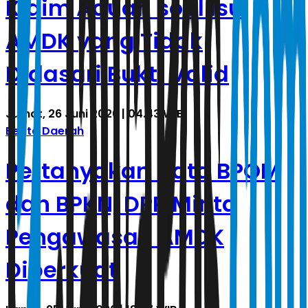
Klaim Aduan soal Isu
AMDK yang Tidak
Didasari Bukti Valid
Jumat, 26 Juni 2026 | 04.43 WIB
Berita Daerah
Pertanyakan Data BPOM
dan BPKN, DPR Minta
Pengawasan AMDK
Diperkuat