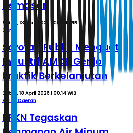
Kemasan
Sabtu, 18 April 2026 | 00.59 WIB
Bisnis
Sorotan Publik Menguat,
Industri AMDK Genjot
Praktik Berkelanjutan
Sabtu, 18 April 2026 | 00.14 WIB
Berita Daerah
BPKN Tegaskan
Keamanan Air Minum