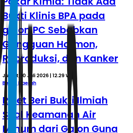
Pakar Kimia: Tidak Ada
Bukti Klinis BPA pada
galon PC Sebabkan
Gangguan Hormon,
Reproduksi, dan Kanker
Jumat, 10 Juli 2026 | 12.29 WIB
Berita Daerah
Riset Beri Bukti Ilmiah
Soal Keamanan Air
Minum dari Galon Guna