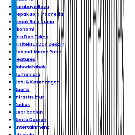
Surabaya Raya
Sepak Bola Indonesia
Sepak Bola Dunia
Ekonomi
Oto Dan Tekno
Arsitektur Dan Desain
Kabinet Merah Putih
Features
Jabodetabek
Humaniora
Hobi & Kesenangan
Sports
Infrastruktur
Zodiak
Kepribadian
Berita Daerah
Entertainment
Lifestyle