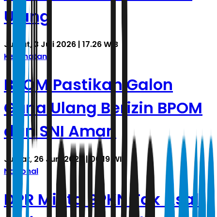
Ulang
Jumat, 3 Juli 2026 | 17.26 WIB
Kesehatan
BPOM Pastikan Galon
Guna Ulang Berizin BPOM
dan SNI Aman
Jumat, 26 Juni 2026 | 06.19 WIB
Nasional
DPR Minta BPKN Tak Asal