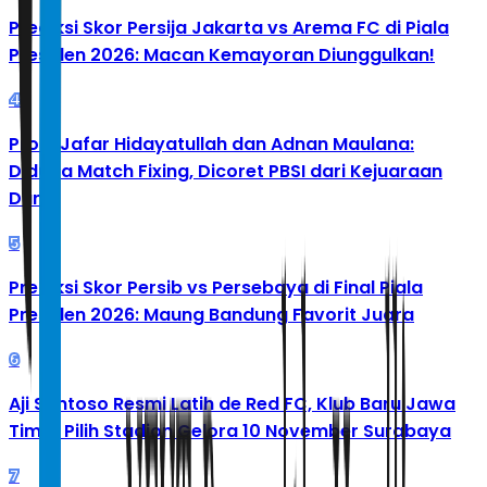
Prediksi Skor Persija Jakarta vs Arema FC di Piala
Presiden 2026: Macan Kemayoran Diunggulkan!
4
Profil Jafar Hidayatullah dan Adnan Maulana:
Diduga Match Fixing, Dicoret PBSI dari Kejuaraan
Dunia
5
Prediksi Skor Persib vs Persebaya di Final Piala
Presiden 2026: Maung Bandung Favorit Juara
6
Aji Santoso Resmi Latih de Red FC, Klub Baru Jawa
Timur Pilih Stadion Gelora 10 November Surabaya
7