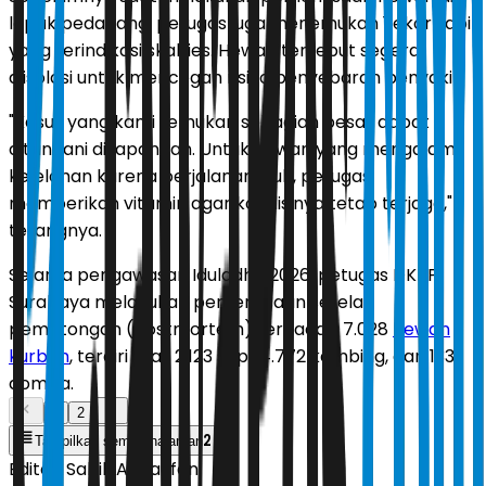
lapak pedagang, petugas juga menemukan 1 ekor sapi
yang terindikasi skabies. Hewan tersebut segera
diisolasi untuk mencegah risiko penyebaran penyakit.
"Kasus yang kami temukan sebagian besar dapat
ditangani di lapangan. Untuk hewan yang mengalami
kelelahan karena perjalanan jauh, petugas
memberikan vitamin agar kondisinya tetap terjaga,"
terangnya.
Selama pengawasan Iduladha 2026, petugas DKPP
Surabaya melakukan pemeriksaan setelah
pemotongan (postmortem) terhadap 7.028
hewan
kurban
, terdiri atas 2.123 sapi, 4.772 kambing, dan 133
domba.
1
2
2
Tampilkan semua halaman
Editor:
Sabik Aji Taufan