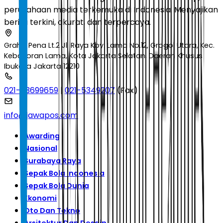
perusahaan media terkemuka di Indonesia. Menyajikan
berita terkini, akurat, dan terpercaya.
Graha Pena Lt.2 Jl. Raya Kby. Lama No.12, Grogol Utara, Kec.
Kebayoran Lama, Kota Jakarta Selatan, Daerah Khusus
Ibukota Jakarta 12210
021-53699659
|
021-5349207
(Fax)
info@jawapos.com
Awarding
Nasional
Surabaya Raya
Sepak Bola Indonesia
Sepak Bola Dunia
Ekonomi
Oto Dan Tekno