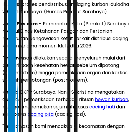
Ilustrasi proses pendistribusian daging kurban Iduladha
2026 di Surabaya. (Humas Pemkot Surabaya)
JawaPos.com
- Pemerintah Kota (Pemkot) Surabaya
melalui Dinas Ketahanan Pangan dan Pertanian
melakukan pengawasan ketat terkait distribusi daging
kurban selama momen Idul Adha 2026.
Pengawasan dilakukan secara menyeluruh mulai dari
pemeriksaan kesehatan hewan sebelum dipotong
(antemortem) hingga pemeriksaan organ dan karkas
setelah pemotongan (postmortem).
Kepala DKPP Surabaya, Nanik Sukristina mengatakan
dari hasil pemeriksaan terhadap ribuan
hewan kurban
,
petugas menemukan sejumlah kasus
cacing hati
dan
satu kasus
cacing pita
(cacing nasi).
"Pengawasan kami mencakup 31 kecamatan dengan