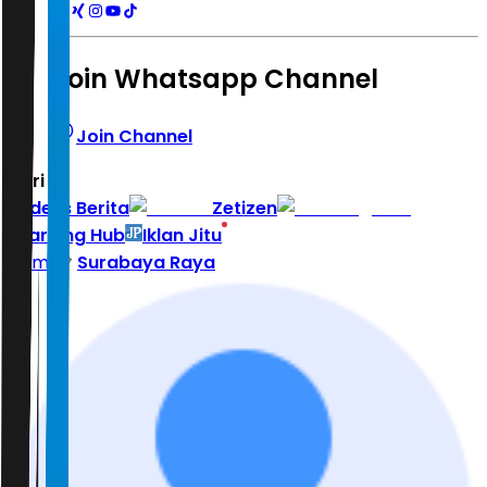
Join Whatsapp Channel
Join Channel
Hari ini
|
Indeks Berita
Zetizen
Learning Hub
Iklan Jitu
Home
Surabaya Raya