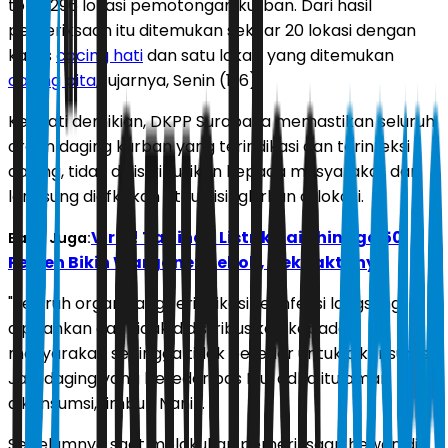
total 296 lokasi pemotongan kurban. Dari hasil
pemeriksaan itu ditemukan sekitar 20 lokasi dengan
kasus
cacing hati
dan satu lokasi yang ditemukan
cacing pita
," ujarnya, Senin (1/6).
Kendati demikian, DKPP Surabaya memastikan seluruh
organ daging kurban yang terindikasi dan terinfeksi
cacing, tidak didistribusikan kepada masyarakat dan
langsung diafkirkan atau disingkirkan di lokasi.
Viral! Tagihan Listrik Naik hingga 50
Baca Juga:
Persen Bikin Warganet Heboh, Cek Faktanya
"Seluruh organ yang terindikasi terinfeksi langsung
dipisahkan dan tidak didistribusikan kepada
masyarakat, sehingga tidak beredar untuk dikonsumsi.
Jadi daging yang beredar pas Idul adha itu aman
dikonsumsi," imbuh Nanik.
Sebelumnya saat melakukan pemeriksaan hewan di