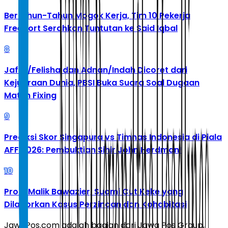
Bertahun-Tahun Mogok Kerja, Tim 10 Pekerja
Freeport Serahkan Tuntutan ke Said Iqbal
8
Jafar/Felisha dan Adnan/Indah Dicoret dari
Kejuaraan Dunia, PBSI Buka Suara Soal Dugaan
Match Fixing
9
Prediksi Skor Singapura vs Timnas Indonesia di Piala
AFF 2026: Pembuktian Sihir John Herdman!
10
Profil Malik Bawazier, Suami Cut Keke yang
Dilaporkan Kasus Perzinaan dan Kohabitasi
JawaPos.com adalah bagian dari Jawa Pos Group,