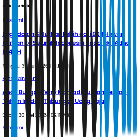
Artikel Terkait
Ekonomi
Pegadaian Salurkan Lebih dari 900 Hewan
Kurban ke Seluruh Indonesia Pada Idul Adha
1447 H
Minggu, 31 Mei 2026 | 01.19 WIB
Entertainment
Anak Bungsu Ferry Maryadi Kurban Perdana
Tahun Ini dari Tabungan Uang Jajan
Sabtu, 30 Mei 2026 | 02.11 WIB
Ekonomi