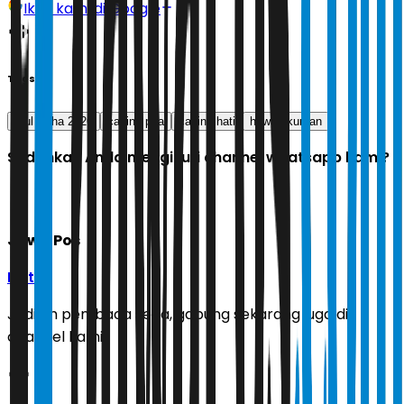
Ikuti kami di Google
Tags
Idul Adha 2026
cacing pita
cacing hati
hewan kurban
Sudahkah Anda mengikuti channel whatsapp kami?
Jawa Pos
Ikuti
Jadilah pembaca setia, gabung sekarang juga di
channel kami!