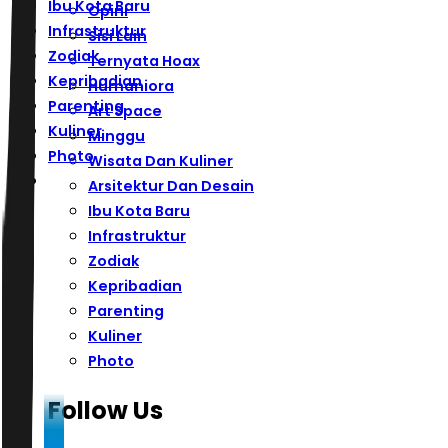
Ibu Kota Baru
Opini
Infrastruktur
Sisi Lain
Zodiak
Ternyata Hoax
Kepribadian
Humaniora
Parenting
Art Space
Kuliner
Minggu
Photo
Wisata Dan Kuliner
Arsitektur Dan Desain
Ibu Kota Baru
Infrastruktur
Zodiak
Kepribadian
Parenting
Kuliner
Photo
Follow Us