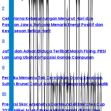
7
Cek Warna Keberuntungan Menurut Hari dan
Pasaran Jawa: Rahasia Menarik Energi Positif dan
Kesuksesan Setiap Hari!
8
Jafar dan Adnan Diduga Terlibat Match Fixing, PBSI
Langsung Ubah Komposisi Ganda Campuran
9
Perilaku Menantu Tak Cerminkan Orang Kerajaan,
Sultan Brunei Cabut Gelar Istri Pangeran Abdul Malik
10
Prediksi Skor Arsenal vs Dortmund di Emirates Cup
2026: Mikel Arteta Punya Misi Bangkit di Emirates