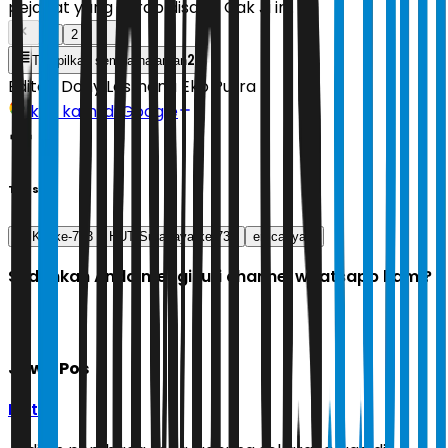
pejabat yang akrab disapa Cak Ji ini.
1
2
2
Tampilkan semua halaman
Editor:
Dony Lesmana Eko Putra
Ikuti kami di Google
Tags
HJKS ke-733
HUT Surabaya ke 733
eri cahyadi
Sudahkah Anda mengikuti channel whatsapp kami?
Jawa Pos
Ikuti