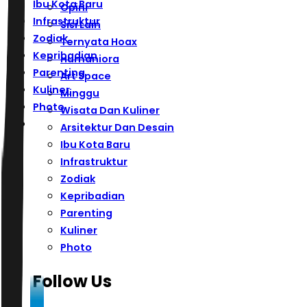
Ibu Kota Baru
Opini
Infrastruktur
Sisi Lain
Zodiak
Ternyata Hoax
Kepribadian
Humaniora
Parenting
Art Space
Kuliner
Minggu
Photo
Wisata Dan Kuliner
Arsitektur Dan Desain
Ibu Kota Baru
Infrastruktur
Zodiak
Kepribadian
Parenting
Kuliner
Photo
Follow Us