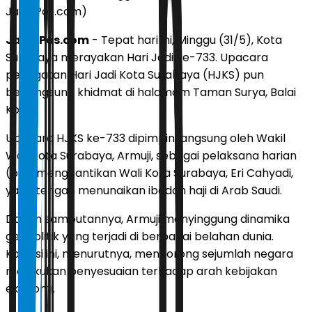
JawaPos.com)
JawaPos.com
- Tepat hari ini, Minggu (31/5), Kota
Surabaya merayakan Hari Jadi ke-733. Upacara
peringatan Hari Jadi Kota Surabaya (HJKS) pun
berlangsung khidmat di halamam Taman Surya, Balai
Kota.
Upacara HJKS ke-733 dipimpin langsung oleh Wakil
Wali Kota Surabaya, Armuji, sebagai pelaksana harian
(plh) menggantikan Wali Kota Surabaya, Eri Cahyadi,
yang tengah menunaikan ibadah haji di Arab Saudi.
Dalam sambutannya, Armuji menyinggung dinamika
geopolitik yang terjadi di berbagai belahan dunia.
Kondisi ini, menurutnya, mendorong sejumlah negara
melakukan penyesuaian terhadap arah kebijakan
ekonomi.