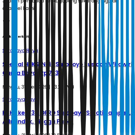
Jadilah pembaca setia, gabung sekarang juga di
channel kami!
Artikel Terkait
Surabaya Raya
Spesial HJKS, Naik Suroboyo Bus dan Wirawiri
Cuma Bayar Rp 733
Minggu, 31 Mei 2026 | 23.24 WIB
Surabaya Raya
HJKS ke-733, DPRD Surabaya Soroti Sampah,
Adminduk, hingga Parkir