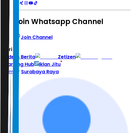
Join Whatsapp Channel
Join Channel
Hari ini
|
Indeks Berita
Zetizen
Learning Hub
Iklan Jitu
Home
Surabaya Raya