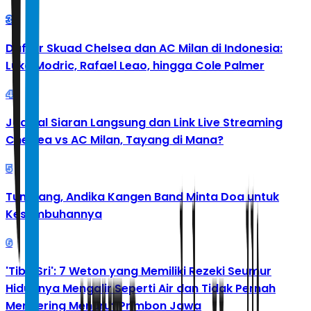
3
Daftar Skuad Chelsea dan AC Milan di Indonesia:
Luka Modric, Rafael Leao, hingga Cole Palmer
4
Jadwal Siaran Langsung dan Link Live Streaming
Chelsea vs AC Milan, Tayang di Mana?
5
Tumbang, Andika Kangen Band Minta Doa untuk
Kesembuhannya
6
'Tibo Sri': 7 Weton yang Memiliki Rezeki Seumur
Hidupnya Mengalir Seperti Air dan Tidak Pernah
Mengering Menurut Primbon Jawa