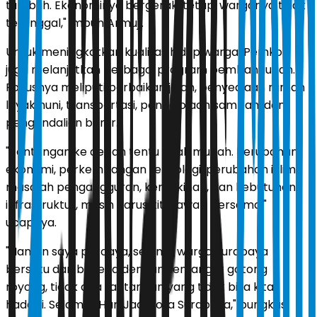
tumbuh. Ekonominya bergerak, tetapi warganya tidak
tertinggal," imbuh Armuji.
Untuk meningkatkan kualitas hidup warga, Pemkot
juga melanjutkan berbagai program pembangunan.
Fokusnya meliputi perbaikan jalan, penyediaan rumah
layak huni, transportasi, pengelolaan sampah, dan
pengendalian banjir.
"Tantangan ke depan tentu tidak mudah. Perubahan
ekonomi, perkembangan teknologi, perubahan iklim,
masalah pengangguran, kemiskinan, dan kebutuhan
infrastruktur, masih harus kita jawab bersama,"
ucapnya.
"Namun saya percaya, selama warga Surabaya
bersatu dan bekerja dengan semangat gotong
royong, tidak ada tantangan yang tidak bisa kita
hadapi. Selamat Hari Jadi Kota Surabaya," pungkas