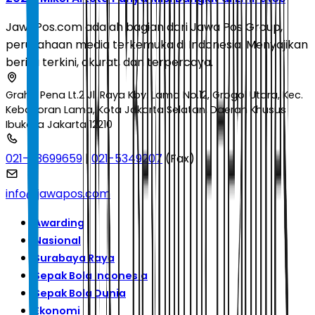
JawaPos.com adalah bagian dari Jawa Pos Group,
perusahaan media terkemuka di Indonesia. Menyajikan
berita terkini, akurat, dan terpercaya.
Graha Pena Lt.2 Jl. Raya Kby. Lama No.12, Grogol Utara, Kec.
Kebayoran Lama, Kota Jakarta Selatan, Daerah Khusus
Ibukota Jakarta 12210
021-53699659
|
021-5349207
(Fax)
info@jawapos.com
Awarding
Nasional
Surabaya Raya
Sepak Bola Indonesia
Sepak Bola Dunia
Ekonomi