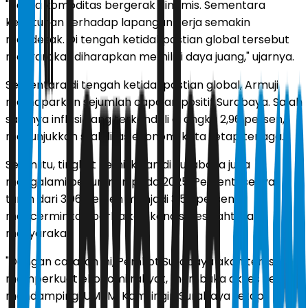
"Harga komoditas bergerak dinamis. Sementara
kebutuhan terhadap lapangan kerja semakin
mendesak. Di tengah ketidakpastian global tersebut
masyarakat diharapkan memiliki daya juang," ujarnya.
Sementara di tengah ketidakpastian global, Armuji
memaparkan sejumlah capaian positif Surabaya. Salah
satunya inflasi yang terkendali di angka 2,96 persen,
menunjukkan stabilitas ekonomi kota tetap terjaga.
Selain itu, tingkat kemiskinan di Surabaya juga
mengalami penurunan pada 2025. Persentasenya
turun dari 3,96 persen menjadi 3,56 persen,
mencerminkan perbaikan kondisi kesejahteraan
masyarakat.
"Dengan catatan ini, Pemkot Surabaya akan terus
memperkuat ekonomi rakyat, membuka akses kerja,
mendampingi UMKM. Kami ingin Surabaya tetap