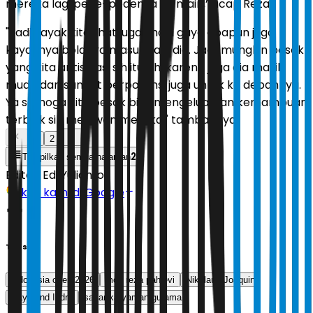
mereka lagi pede-pedenya ya main,” ucap Reza.
"Jadi kayak kita lihat juga, main gaya apapun juga
kayaknya bolanya masuk saja dia. Jadi, mungkin besok
yang kita antisipasi sih itu sih, karena juga dia masih
muda dan sangat berpotensi juga untuk ke depannya.
Ya semoga kita besok bisa mengeluarkan kemampuan
terbaik sih melawan mereka," tambahnya.
1
2
2
Tampilkan semua halaman
Editor:
Edi Yulianto
Ikuti kami di Google
Tags
indonesia open 2026
moh reza pahlevi
Nikolaus Joaquin
Raymond Indra
sabar karyaman gutama