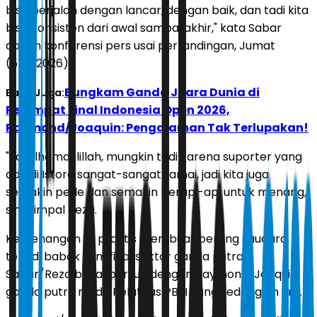
bisa berjalan dengan lancar, dengan baik, dan tadi kita
bisa konsisten dari awal sampai akhir," kata Sabar
dalam konferensi pers usai pertandingan, Jumat
(5/6/2026).
Bungkam Ganda Juara Dunia di
Baca Juga:
Perempat Final Indonesia Open 2026,
Raymond/Joaquin: Pengalaman Tak Terlupakan!
"Ya, alhamdulillah, mungkin tadi karena suporter yang
ada di Istora sangat-sangat ramai, jadi kita juga
semakin pede dan semakin berapi-api untuk menang,
sih," timpal Reza.
Kemenangan ini praktis membuat perang saudara
terjadi babak semifinal sektor ganda putra.
Sabar/Reza bakal bersua dengan Raymond/Joaquin,
ganda putra muda Pelatnas PBSI yang sedang on fire.