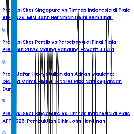
Prediksi Skor Singapura vs Timnas Indonesia di Piala
AFF 2026: Misi John Herdman Demi Semifinal!
5
Prediksi Skor Persib vs Persebaya di Final Piala
Presiden 2026: Maung Bandung Favorit Juara
6
Profil Jafar Hidayatullah dan Adnan Maulana:
Diduga Match Fixing, Dicoret PBSI dari Kejuaraan
Dunia
7
Prediksi Skor Singapura vs Timnas Indonesia di Piala
AFF 2026: Pembuktian Sihir John Herdman!
8