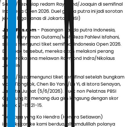
Sabar/Reza siap redam Raymond/Joaquin di semifinal
Indonesia Open 2026. Duel ganda putra ini jadi sorotan
jelang laga panas di Jakarta. (PBSI)
JawaPos.com
- Pasangan ganda putra Indonesia,
Sabar Karyaman Gutama/Moh Reza Pahlevi Isfahani,
sukses mengunci tiket semifinal Indonesia Open 2026.
Di babak tersebut, mereka akan melakoni perang
saudara karena melawan Raymond Indra/Nikolaus
Joaquin.
Sabar/Reza mengunci tiket semifinal setelah bungkam
wakil Tiongkok, Chen Bo Yang/Liu Yi, di Istora Senayan,
Jakarta, Jumat (5/6/2026). Duet non Pelatnas PBSI
Cipayung itu menang dua gim langsung dengan skor
identik 21-15, 21-15.
"Tadi apa yang Ko Hendra (Hendra Setiawan)
instruksikan ke kami berdua, alhamdulillah polanya