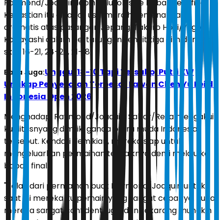
Raymond/Joaquin lebih dulu lolos ke babak semifinal.
Kepastian itu didapat usai meraih kemenangan
dramatis atas pasangan Jepang, Takuro Hoki/Yugo
Kobayashi dalam pertarungan sengit tiga gim dengan
skor 16-21, 24-22, 21-18.
Unggul 18-10 Tapi Tersalip, Putri KW
Baca Juga:
Ungkap Penyesalan Terbesar Lawan Chen Yu Fei di
Indonesia Open 2026
Menghadapi Raymond/Joaquin, Sabar/Reza mengakui
kualitasnyang dimiliki ganda putra muda Indonesia
tersebut. Kendati demikian, mereka siap untuk
mengeluarkan permainan terbaiknya demi melaju ke
babak final.
"Kalau dari permainan buat Raymond/Joaquin untuk
saat ini mereka itu pemain yang sangat cepat ya. Juga
mereka sangat confident juga, dan sekarang mungkin