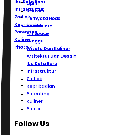
Ibu Kota Baru
Opini
Infrastruktur
Sisi Lain
Zodiak
Ternyata Hoax
Kepribadian
Humaniora
Parenting
Art Space
Kuliner
Minggu
Photo
Wisata Dan Kuliner
Arsitektur Dan Desain
Ibu Kota Baru
Infrastruktur
Zodiak
Kepribadian
Parenting
Kuliner
Photo
Follow Us