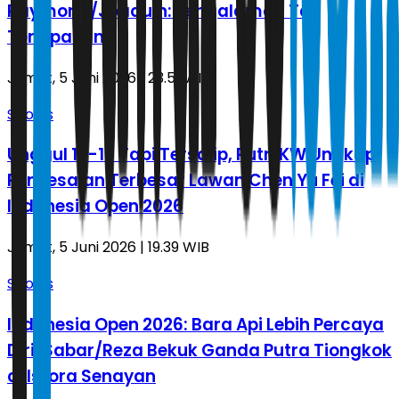
Raymond/Joaquin: Pengalaman Tak
Terlupakan!
Jumat, 5 Juni 2026 | 23.51 WIB
Sports
Unggul 18-10 Tapi Tersalip, Putri KW Ungkap
Penyesalan Terbesar Lawan Chen Yu Fei di
Indonesia Open 2026
Jumat, 5 Juni 2026 | 19.39 WIB
Sports
Indonesia Open 2026: Bara Api Lebih Percaya
Diri, Sabar/Reza Bekuk Ganda Putra Tiongkok
di Istora Senayan