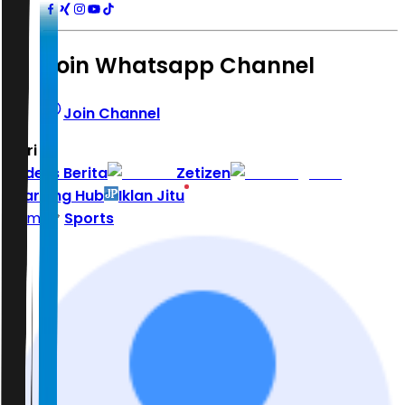
Join Whatsapp Channel
Join Channel
Hari ini
|
Indeks Berita
Zetizen
Learning Hub
Iklan Jitu
Home
Sports