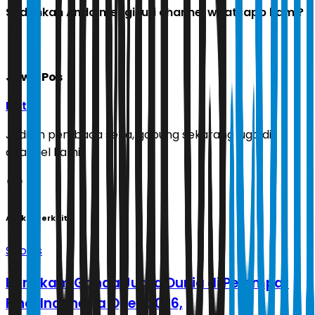
Sudahkah Anda mengikuti channel whatsapp kami?
Jawa Pos
Ikuti
Jadilah pembaca setia, gabung sekarang juga di
channel kami!
Artikel Terkait
Sports
Bungkam Ganda Juara Dunia di Perempat
Final Indonesia Open 2026,