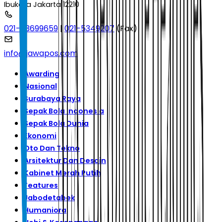
Ibukota Jakarta 12210
021-53699659
|
021-5349207
(Fax)
info@jawapos.com
Awarding
Nasional
Surabaya Raya
Sepak Bola Indonesia
Sepak Bola Dunia
Ekonomi
Oto Dan Tekno
Arsitektur Dan Desain
Kabinet Merah Putih
Features
Jabodetabek
Humaniora