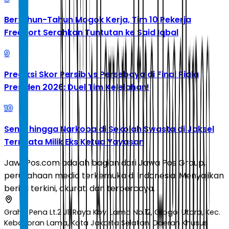
Bertahun-Tahun Mogok Kerja, Tim 10 Pekerja
Freeport Serahkan Tuntutan ke Said Iqbal
9
Prediksi Skor Persib vs Persebaya di Final Piala
Presiden 2026: Duel Tim Kelelahan!
10
Senpi hingga Narkoba di Sekolah Swasta di Jaksel
Ternyata Milik Eks Ketua Yayasan
JawaPos.com adalah bagian dari Jawa Pos Group,
perusahaan media terkemuka di Indonesia. Menyajikan
berita terkini, akurat, dan terpercaya.
Graha Pena Lt.2 Jl. Raya Kby. Lama No.12, Grogol Utara, Kec.
Kebayoran Lama, Kota Jakarta Selatan, Daerah Khusus