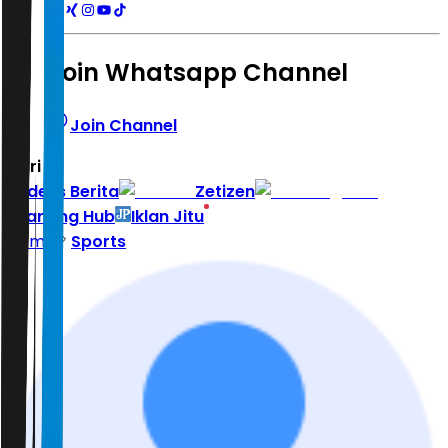
Join Whatsapp Channel
Join Channel
Hari ini
|
Indeks Berita
Zetizen
Learning Hub
Iklan Jitu
Home
Sports