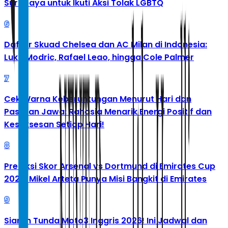
Surabaya untuk Ikuti Aksi Tolak LGBTQ
6
Daftar Skuad Chelsea dan AC Milan di Indonesia:
Luka Modric, Rafael Leao, hingga Cole Palmer
7
Cek Warna Keberuntungan Menurut Hari dan
Pasaran Jawa: Rahasia Menarik Energi Positif dan
Kesuksesan Setiap Hari!
8
Prediksi Skor Arsenal vs Dortmund di Emirates Cup
2026: Mikel Arteta Punya Misi Bangkit di Emirates
9
Siaran Tunda Moto3 Inggris 2026! Ini Jadwal dan