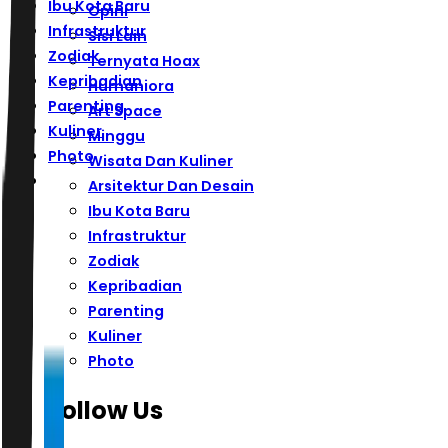
Ibu Kota Baru
Opini
Infrastruktur
Sisi Lain
Zodiak
Ternyata Hoax
Kepribadian
Humaniora
Parenting
Art Space
Kuliner
Minggu
Photo
Wisata Dan Kuliner
Arsitektur Dan Desain
Ibu Kota Baru
Infrastruktur
Zodiak
Kepribadian
Parenting
Kuliner
Photo
Follow Us