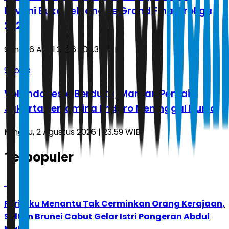
LavAni Buka Peluang ke Grand Final Proliga
2026
Senin, 6 April 2026 | 03.34 WIB
Sports
Voli Indonesia Berduka, Mantan Pemain
Jakarta Pertamina Enduro Meninggal Dunia
Minggu, 2 Agustus 2026 | 23.59 WIB
Terpopuler
1
Perilaku Menantu Tak Cerminkan Orang Kerajaan,
Sultan Brunei Cabut Gelar Istri Pangeran Abdul