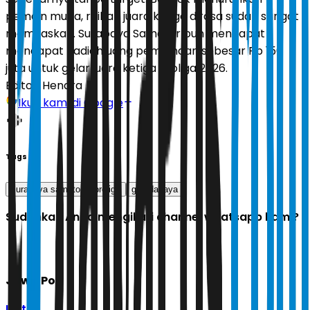
pemain muda, raihan juara ketiga dirasa sudah sangat
memuaskan. Surabaya Samator pun mendapat
mendapat hadiah uang pembinaan sebesar Rp 150
juta untuk gelar juara ketiga Proliga 2026.
Editor:
Hendra
Ikuti kami di Google
Tags
surabaya samator
proliga
garuda jaya
Sudahkah Anda mengikuti channel whatsapp kami?
Jawa Pos
Ikuti