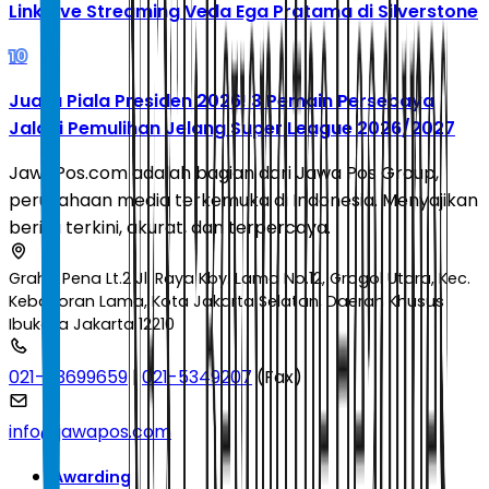
Link Live Streaming Veda Ega Pratama di Silverstone
10
Juara Piala Presiden 2026! 3 Pemain Persebaya
Jalani Pemulihan Jelang Super League 2026/2027
JawaPos.com adalah bagian dari Jawa Pos Group,
perusahaan media terkemuka di Indonesia. Menyajikan
berita terkini, akurat, dan terpercaya.
Graha Pena Lt.2 Jl. Raya Kby. Lama No.12, Grogol Utara, Kec.
Kebayoran Lama, Kota Jakarta Selatan, Daerah Khusus
Ibukota Jakarta 12210
021-53699659
|
021-5349207
(Fax)
info@jawapos.com
Awarding