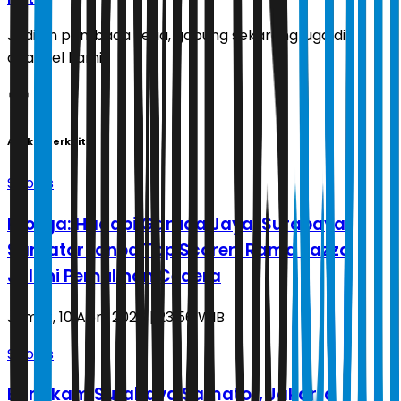
Jadilah pembaca setia, gabung sekarang juga di
channel kami!
Artikel Terkait
Sports
Proliga: Hadapi Garuda Jaya, Surabaya
Samator tanpa Top Scorer! Rama Fazza
Jalani Pemulihan Cedera
Jumat, 10 April 2026 | 23.56 WIB
Sports
Bungkam Surabaya Samator, Jakarta