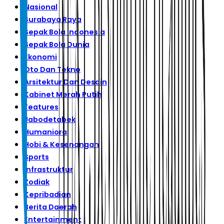
Nasional
Surabaya Raya
Sepak Bola Indonesia
Sepak Bola Dunia
Ekonomi
Oto Dan Tekno
Arsitektur Dan Desain
Kabinet Merah Putih
Features
Jabodetabek
Humaniora
Hobi & Kesenangan
Sports
Infrastruktur
Zodiak
Kepribadian
Berita Daerah
Entertainment