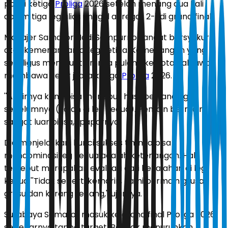
posisi ketiga
Proliga
2026 setelah menang dua kali
dalam tiga leg alias unggul agregat 2-1 di grand final.
Manajer Samator Hadi Sampurno sangat bersyukur
atas kemenangan di leg ketiga. Kemenangan yang
sekaligus membuat timnya pulang ke Kota Pahlawan
membawa gelar juara ketiga
Proliga
2026.
''Akhirnya kami bisa menebus hasil pertandingan
sebelumnya (kalah di leg kedua). Pemain bermain
sangat luar biasa,'' paparnya.
Dia menjelaskan, kunci sukses timnya bisa
mendominasi leg kedua adalah ketenangan. Hal
tersebut merupakan evaluasi dari kekalahan di leg
kedua ''Tidak seperti kemarin, kami bermain grusa-
grusu dan kurang tenang,'' ujarnya.
Surabaya Samator masuk ke grand final Proliga 2026
sebenarnya tanpa target. Banyak menurunkan