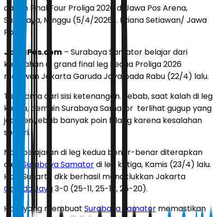
dalam Final Four Proliga 2026 di Jawa Pos Arena,
Surabaya, Minggu (5/4/2026). (Riana Setiawan/ Jawa
Pos)
JawaPos.com
– Surabaya Samator belajar dari
kekalahan di grand final leg kedua Proliga 2026
melawan Jakarta Garuda Jaya pada Rabu (22/4) lalu.
Terutama dari sisi ketenangan. Sebab, saat kalah di leg
kedua, pemain Surabaya Samator terlihat gugup yang
jadi penyebab banyak poin hilang karena kesalahan
sendiri.
Nah, pelajaran di leg kedua benar-benar diterapkan
oleh
Surabaya Samator
di leg ketiga, Kamis (23/4) lalu.
Hadi Suharto dkk berhasil menaklukkan Jakarta
Garuda Jaya
3-0 (25-11, 25-17, 25-20).
Hasil yang membuat
Surabaya Samator
memastikan