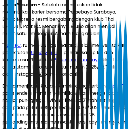
JawaPos.com
- Setelah memutuskan tidak
melanjutkan karier bersama Persebaya Surabaya,
Bruno Moreira resmi bergabung dengan klub Thai
League 1, Port FC. Menariknya, Bruno akan menjadi
rekan satu tim dengan Asnawi Mangkualam.
"
Port FC
, runner-up Liga Thailand, telah menyelesaikan
perekrutan
Bruno Moreira
, pemain sayap kiri dan
kapten asal Brasil dari
Persebaya Surabaya
, klub besar
di liga utama Indonesia, untuk musim 2026/27," tulis
akun Instagram @portfc_official.
Bruno menjadi rekrutan pemain asing pertama
Port FC
pada jendela transfer kali ini dan akan mengenakan
nomor punggung 11. Winger berusia 27 tahun tampil
apik pada gelaran Super League 2025/2025 mencetak
12 gol dan memberikan 8 assist dalam 28
pertandingan, serta membantu Persebaya mengakhiri