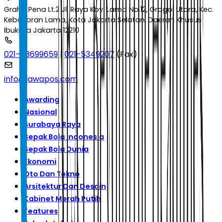
Graha Pena Lt.2 Jl. Raya Kby. Lama No.12, Grogol Utara, Kec.
Kebayoran Lama, Kota Jakarta Selatan, Daerah Khusus
Ibukota Jakarta 12210
021-53699659
|
021-5349207
(Fax)
info@jawapos.com
Awarding
Nasional
Surabaya Raya
Sepak Bola Indonesia
Sepak Bola Dunia
Ekonomi
Oto Dan Tekno
Arsitektur Dan Desain
Kabinet Merah Putih
Features