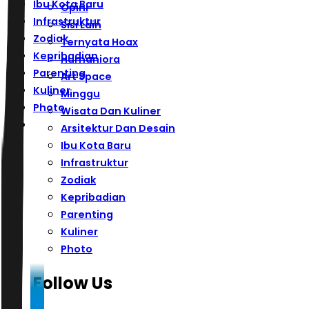
Ibu Kota Baru
Opini
Infrastruktur
Sisi Lain
Zodiak
Ternyata Hoax
Kepribadian
Humaniora
Parenting
Art Space
Kuliner
Minggu
Photo
Wisata Dan Kuliner
Arsitektur Dan Desain
Ibu Kota Baru
Infrastruktur
Zodiak
Kepribadian
Parenting
Kuliner
Photo
Follow Us