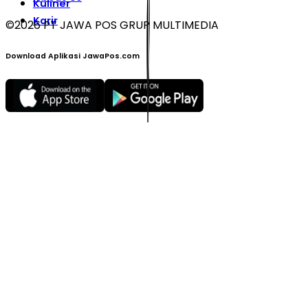
Kuliner
Karir
©
2026
PT JAWA POS GRUP MULTIMEDIA
Download Aplikasi JawaPos.com