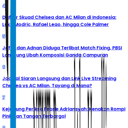
4
Daftar Skuad Chelsea dan AC Milan di Indonesia:
Luka Modric, Rafael Leao, hingga Cole Palmer
5
Jafar dan Adnan Diduga Terlibat Match Fixing, PBSI
Langsung Ubah Komposisi Ganda Campuran
6
Jadwal Siaran Langsung dan Link Live Streaming
Chelsea vs AC Milan, Tayang di Mana?
7
Kejagung Periksa Febrie Adriansyah: Kenakan Rompi
Pink dan Tangan Terborgol
8