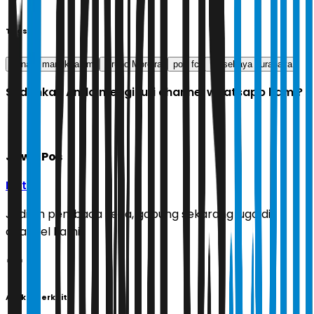
Tags
asnawi mangkualam
Bruno Moreira
port fc
persebaya surabaya
Sudahkah Anda mengikuti channel whatsapp kami?
Jawa Pos
Ikuti
Jadilah pembaca setia, gabung sekarang juga di
channel kami!
Artikel Terkait