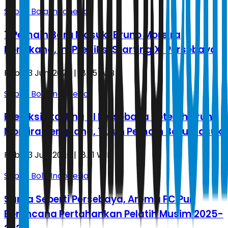
Sepak Bola Indonesia
7 Pemain Baru Masuk! Bruno Moreira
Hengkang, Ini Prediksi Starting XI Persebaya
Rabu, 3 Juni 2026 | 18.35 WIB
Sepak Bola Indonesia
Prediksi Starting XI Persebaya Setelah Bruno
Moreira Hengkang, Tujuh Pemain Baru Masuk
Rabu, 3 Juni 2026 | 18.31 WIB
Sepak Bola Indonesia
Sama Seperti Persebaya, Arema FC Pun
Berencana Pertahankan Pelatih Musim 2025-