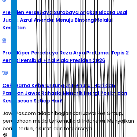
Presiden Persebaya Surabaya Angkat Bicara Usai
Juara, Azrul Ananda: Menuju Bintang Melalui
Kesulitan
9
Profil Kiper Persebaya Reza Arya Pratama, Tepis 2
Penalti Persib di Final Piala Presiden 2026
10
Cek Warna Keberuntungan Menurut Hari dan
Pasaran Jawa: Rahasia Menarik Energi Positif dan
Kesuksesan Setiap Hari!
JawaPos.com adalah bagian dari Jawa Pos Group,
perusahaan media terkemuka di Indonesia. Menyajikan
berita terkini, akurat, dan terpercaya.