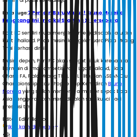
musim di posisi ke-4 di liga.
7 Pemain Baru Masuk! Bruno Moreira
Baca Juga:
Hengkang, Ini Prediksi Starting XI Persebaya
Port FC sendiri mulai menjelma menjadi salah satu tim
kuat Thailand. Pada musim lalu, gelar juara Piala Muang
Thai berhasil diraih.
Musim depan, Port FC akan sangat sibuk karena akan
bermain di lima kompetisi yaitu Liga Thailand, Piala
Chang FA, Piala Muang Thai, ACL Elite, dan ASEAN Club
Championship atau Shopee Cup. Kehadiran
Bruno
Moreira
yang sudah mengenal atmosfer sepak bola
Asia Tenggara akan menjadi salah satu kunci bagi
prestasi tim.
Editor:
Edi Yulianto
Ikuti kami di Google