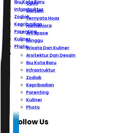
Ibu Kota Baru
Opini
Infrastruktur
Sisi Lain
Zodiak
Ternyata Hoax
Kepribadian
Humaniora
Parenting
Art Space
Kuliner
Minggu
Photo
Wisata Dan Kuliner
Arsitektur Dan Desain
Ibu Kota Baru
Infrastruktur
Zodiak
Kepribadian
Parenting
Kuliner
Photo
Follow Us