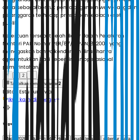
dinilai sebagai bentuk penyalahgunaan wewenang dan
pelanggaran terhadap prinsip pengelolaan aset
publik.
Ketentuan tersebut telah diatur dalam Peraturan
Menteri PAN Nomor PER/87/M.PAN/8/2005 yang
menegaskan bahwa kendaraan dinas hanya
diperuntukkan bagi kepentingan operasional
pemerintahan.
1
2
2
Tampilkan semua halaman
Editor:
Estu Suryowati
Ikuti kami di Google
Tags
Mudik 2026
Idul Fitri 1447 Hijriah
mudik lebaran
gubernur sultra