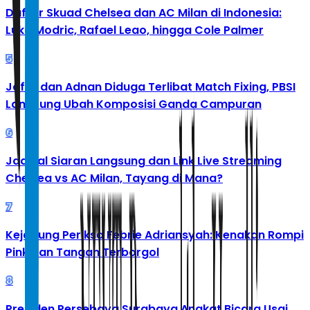
Daftar Skuad Chelsea dan AC Milan di Indonesia:
Luka Modric, Rafael Leao, hingga Cole Palmer
5
Jafar dan Adnan Diduga Terlibat Match Fixing, PBSI
Langsung Ubah Komposisi Ganda Campuran
6
Jadwal Siaran Langsung dan Link Live Streaming
Chelsea vs AC Milan, Tayang di Mana?
7
Kejagung Periksa Febrie Adriansyah: Kenakan Rompi
Pink dan Tangan Terborgol
8
Presiden Persebaya Surabaya Angkat Bicara Usai