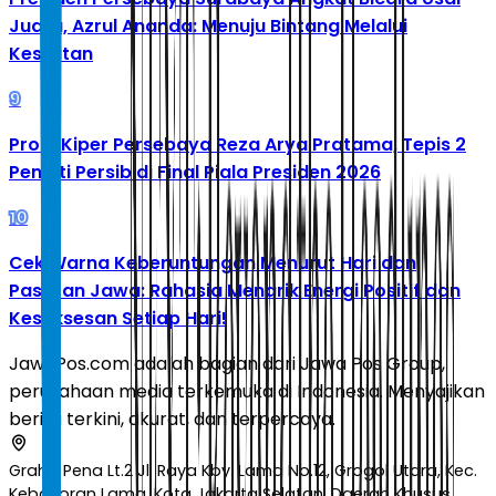
Juara, Azrul Ananda: Menuju Bintang Melalui
Kesulitan
9
Profil Kiper Persebaya Reza Arya Pratama, Tepis 2
Penalti Persib di Final Piala Presiden 2026
10
Cek Warna Keberuntungan Menurut Hari dan
Pasaran Jawa: Rahasia Menarik Energi Positif dan
Kesuksesan Setiap Hari!
JawaPos.com adalah bagian dari Jawa Pos Group,
perusahaan media terkemuka di Indonesia. Menyajikan
berita terkini, akurat, dan terpercaya.
Graha Pena Lt.2 Jl. Raya Kby. Lama No.12, Grogol Utara, Kec.
Kebayoran Lama, Kota Jakarta Selatan, Daerah Khusus