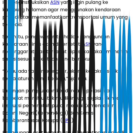
Ia menginstruksikan
ASN
yang ingin pulang ke
kampung halaman agar menggunakan kendaraan
pribadi atau memanfaatkan transportasi umum yang
tersedia.
Selain itu, pengawasan terhadap penggunaan
kendaraan dinas akan diperketat.
ASN
yang
melanggar aturan tersebut dipastikan akan menerima
sanksi sesuai ketentuan yang berlaku.
“Kalau ada yang melanggar, akan dikenakan sanksi
sesuai aturan yang berlaku,” ujarnya.
Larangan penggunaan kendaraan operasional
berpelat merah untuk mudik ini juga sejalan dengan
instruksi pemerintah pusat melalui Kementerian
Dalam Negeri (Kemendagri) dan Komisi
Pemberantasan Korupsi (
KPK
).
Penggunaan aset negara untuk kepentingan pribadi