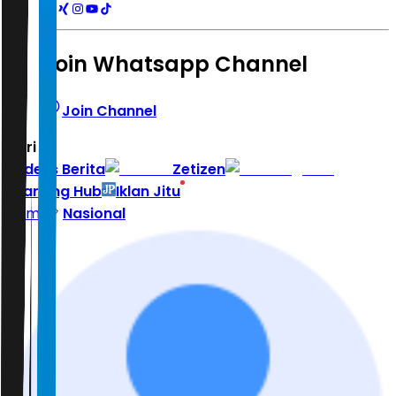
Join Whatsapp Channel
Join Channel
Hari ini
|
Indeks Berita
Zetizen
Learning Hub
Iklan Jitu
Home
Nasional