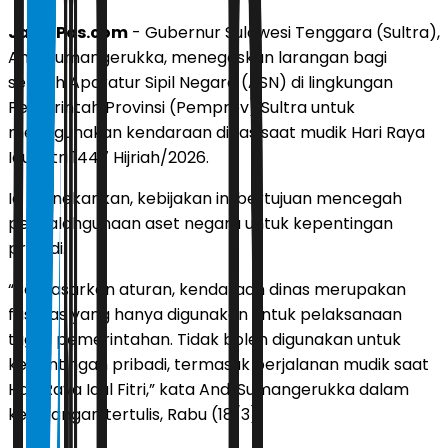
JawaPos.com
- Gubernur Sulawesi Tenggara (Sultra),
Andi Sumangerukka, menegaskan larangan bagi
seluruh Aparatur Sipil Negara (ASN) di lingkungan
Pemerintah Provinsi (Pemprov) Sultra untuk
menggunakan kendaraan dinas saat mudik Hari Raya
Idul Fitri 1447 Hijriah/2026.
Ia menekankan, kebijakan ini bertujuan mencegah
penyalahgunaan aset negara untuk kepentingan
pribadi.
“Berdasarkan aturan, kendaraan dinas merupakan
fasilitas yang hanya digunakan untuk pelaksanaan
tugas pemerintahan. Tidak boleh digunakan untuk
kepentingan pribadi, termasuk perjalanan mudik saat
Hari Raya Idul Fitri,” kata Andi Sumangerukka dalam
keterangan tertulis, Rabu (18/3).