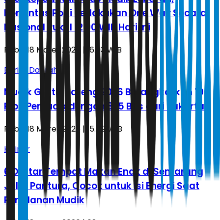
Korlantas Polri Berlakukan One Way Secara
Nasional Pukul 12.00 WIB Hari Ini
Rabu, 18 Maret 2026 | 16.03 WIB
Berita Daerah
Mudik Gratis Jateng 2026 Berangkatkan 19
Ribu Pemudik dengan 325 Bus dari Jakarta
Rabu, 18 Maret 2026 | 15.49 WIB
Kuliner
6 Daftar Tempat Makan Enak di Semarang
Jalur Pantura, Cocok untuk Isi Energi Saat
Perjalanan Mudik