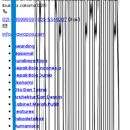
Ibukota Jakarta 12210
021-53699659
|
021-5349207
(Fax)
info@jawapos.com
Awarding
Nasional
Surabaya Raya
Sepak Bola Indonesia
Sepak Bola Dunia
Ekonomi
Oto Dan Tekno
Arsitektur Dan Desain
Kabinet Merah Putih
Features
Jabodetabek
Humaniora