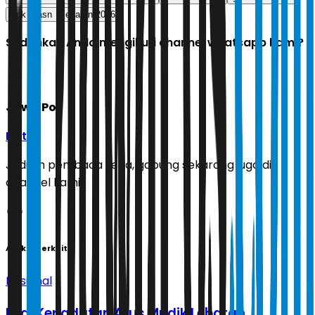
kpk
asn
lebaran 2026
Sudahkah Anda mengikuti channel whatsapp kami?
Jawa Pos
Ikuti
Jadilah pembaca setia, gabung sekarang juga di
channel kami!
Artikel Terkait
Nasional
Urai Kepadatan Arus Mudik Lebaran,