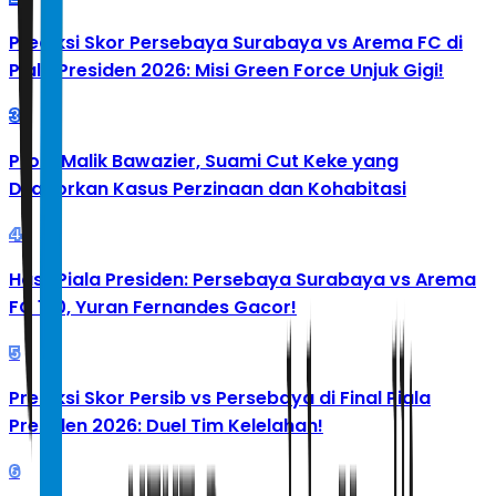
Prediksi Skor Persebaya Surabaya vs Arema FC di
Piala Presiden 2026: Misi Green Force Unjuk Gigi!
3
Profil Malik Bawazier, Suami Cut Keke yang
Dilaporkan Kasus Perzinaan dan Kohabitasi
4
Hasil Piala Presiden: Persebaya Surabaya vs Arema
FC 1-0, Yuran Fernandes Gacor!
5
Prediksi Skor Persib vs Persebaya di Final Piala
Presiden 2026: Duel Tim Kelelahan!
6