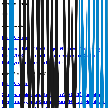
channel kami!
Artikel Terkait
Music & Movie
Sinopsis Film The Hunger Games: Catching
Fire (2013), Kembali ke Arena untuk Kedua
Kalinya dan Menjadi Selebriti
Rabu, 8 April 2026 | 02.04 WIB
Music & Movie
Sinopsis Film Apartment 7A (2024): Sebelum
Rosemary, Ada Banyak yang Harus Membuat