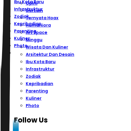
Ibu Kota Baru
Opini
Infrastruktur
Sisi Lain
Zodiak
Ternyata Hoax
Kepribadian
Humaniora
Parenting
Art Space
Kuliner
Minggu
Photo
Wisata Dan Kuliner
Arsitektur Dan Desain
Ibu Kota Baru
Infrastruktur
Zodiak
Kepribadian
Parenting
Kuliner
Photo
Follow Us