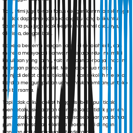
Tapi, Mimi juga terlalu fokus dengan karirnya, sehingga
ia tidak dapat menjadi seorang ibu yang baik untuk
Sarah. Ia pun juga tidak begitu mengenal cucunya,
Clarissa, dengan baik.
Isabella bertemu dengan Sarah di sekolah koki, dan
mereka menyadari bahwa mereka berdua memiliki
kesukaan yang sama, yaitu roti dan berbagai macam
hidangan pencuci mulut. Mereka berdua makin
menjadi dekat dan setelah lulus dari sekolah mereka
berdua mengumpulkan uang untuk membangun toko
roti bersama.
Tapi tidak cukup dekat hingga Isabella pun tidak
mengetahui siapa ayah Clarissa. Sarah tidak pernah
mengatakan siapa ayah Clarissa sebenarnya, dan ia
pun membesarkan Clarissa seorang diri dengan
bantuan dari orang-orang terdekatnya.