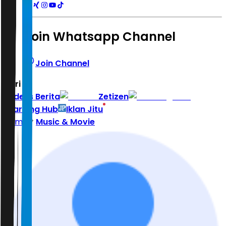
Join Whatsapp Channel
Join Channel
Hari ini
|
Indeks Berita
Zetizen
Learning Hub
Iklan Jitu
Home
Music & Movie