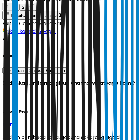
1
2
3
3
Tampilkan semua halaman
Editor:
Candra Mega Sari
Ikuti kami di Google
Tags
love sarah
Sinopsis Film
film
Sudahkah Anda mengikuti channel whatsapp kami?
Jawa Pos
Ikuti
Jadilah pembaca setia, gabung sekarang juga di