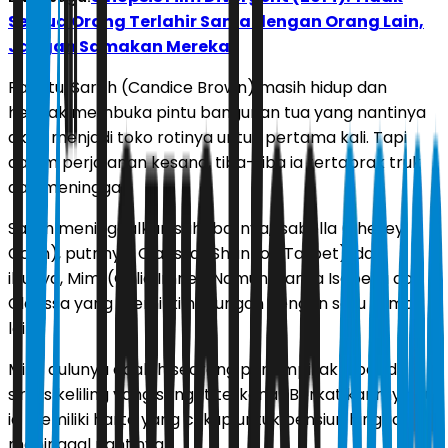
Semua Orang Terlahir Sama dengan Orang Lain,
Jangan Samakan Mereka
Pagi itu, Sarah (Candice Brown) masih hidup dan
hendak membuka pintu bangunan tua yang nantinya
akan menjadi toko rotinya untuk pertama kali. Tapi
dalam perjalanan kesana, tiba-tiba ia tertabrak truk
dan meninggal.
Sarah meninggalkan sahabatnya, Isabella (Shelley
Conn), putrinya, Clarissa (Shannon Tarbet), dan
ibunya, Mimi (Celia Imrie). Namun, hanya Isabella dan
Clarissa yang memiliki hubungan dengan satu sama
lain.
Mimi dulunya adalah seorang penampil akrobat di
sirkus keliling yang sangat terkenal. Berkat karirnya itu,
ia memiliki harta yang cukup untuk pensiun hingga ia
meninggal nantinya.