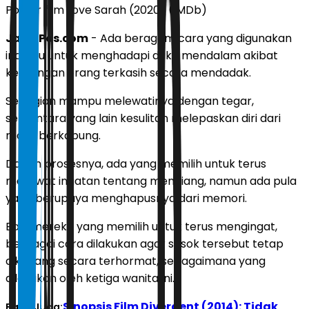
Poster film Love Sarah (2020) (IMDb)
JawaPos.com
- Ada beragam cara yang digunakan
individu untuk menghadapi duka mendalam akibat
kehilangan orang terkasih secara mendadak.
Sebagian mampu melewatinya dengan tegar,
sementara yang lain kesulitan melepaskan diri dari
masa berkabung.
Dalam prosesnya, ada yang memilih untuk terus
merawat ingatan tentang mendiang, namun ada pula
yang berupaya menghapusnya dari memori.
Bagi mereka yang memilih untuk terus mengingat,
berbagai cara dilakukan agar sosok tersebut tetap
dikenang secara terhormat, sebagaimana yang
dilakukan oleh ketiga wanita ini.
Sinopsis Film Divergent (2014): Tidak
Baca Juga: