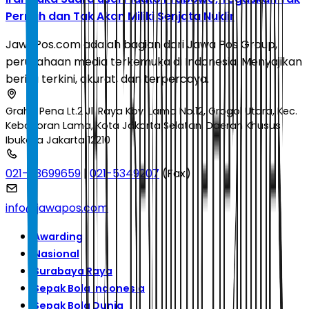
Pernah dan Tak Akan Miliki Senjata Nuklir
JawaPos.com adalah bagian dari Jawa Pos Group,
perusahaan media terkemuka di Indonesia. Menyajikan
berita terkini, akurat, dan terpercaya.
Graha Pena Lt.2 Jl. Raya Kby. Lama No.12, Grogol Utara, Kec.
Kebayoran Lama, Kota Jakarta Selatan, Daerah Khusus
Ibukota Jakarta 12210
021-53699659
|
021-5349207
(Fax)
info@jawapos.com
Awarding
Nasional
Surabaya Raya
Sepak Bola Indonesia
Sepak Bola Dunia