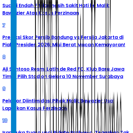
Suami Endah Fitrianingsih Sakit Hati ke Malik
Bawazier Atas Kasus Perzinaan
7
Prediksi Skor Persib Bandung vs Persija Jakarta di
Piala Presiden 2026: Misi Berat Macan Kemayoran!
8
Aji Santoso Resmi Latih de Red FC, Klub Baru Jawa
Timur Pilih Stadion Gelora 10 November Surabaya
9
Pelapor Diintimidasi Pihak Malik Bawazier Usai
Laporkan Kasus Perzinaan
10
Iran Buka Suara usai Pidato Prabowo, Tegaskan Tak