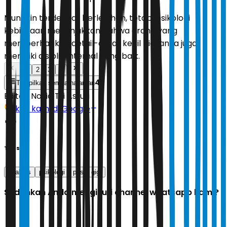
Mungkin terdengar berlebihan, tetapi psikologi
kebiasaan menunjukkan bahwa orang yang
memperhatikan detail-detail kecil biasanya juga
memiliki disiplin internal yang baik.
1
2
3
4
4
Tampilkan semua halaman
Editor:
Novia Tri Astuti
Ikuti kami di Google
Tags
kualitas
psikologi
pasta gigi
Sudahkah Anda mengikuti channel whatsapp kami?