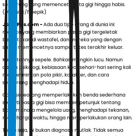
seseorang yang memencet pasta gigi hingga habis.
(Magnific/freepik)
JawaPos.com -
Ada dua tipe orang di dunia ini:
mereka yang membiarkan pasta gigi tergeletak
berantakan di wastafel, dan mereka yang dengan
sabar memencetnya sampai tetes terakhir keluar.
Kelihatannya sepele. Bahkan mungkin lucu. Namun
dalam psikologi, kebiasaan kecil sehari-hari sering kali
mencerminkan pola pikir, karakter, dan cara
seseorang menghadapi hidup.
Cara seseorang memperlakukan benda sederhana
seperti pasta gigi bisa memberi petunjuk tentang
bagaimana ia mengelola uang, menghadapi tekanan,
menghargai waktu, hingga memperlakukan orang lain.
Tentu saja, ini bukan diagnosis mutlak. Tidak semua