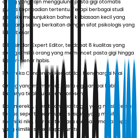
orang yang rajin menggulung pasta gigi otomatis
punya kepribadian tertentu. Tetapi berbagai studi
perilaku menunjukkan bahwa kebiasaan kecil yang
berulang sering berkaitan dengan sifat psikologis yang
lebih besar.
Dilansir dari Expert Editor, terdapat 8 kualitas yang
sering dimiliki orang yang memencet pasta gigi hingga
benar-benar habis.
1. Mereka Cenderung Hemat dan Menghargai Nilai
Orang yang memencet pasta gigi sampai habis
biasanya tidak suka pemborosan.
Bagi mereka, membuang pasta gigi yang masih tersisa
terasa seperti membuang sesuatu yang masih
memiliki nilai. Mereka terbiasa memaksimalkan apa
yang dimiliki, sekecil apa pun itu.