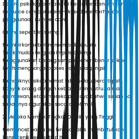
Dalam psikologi perilaku, ini berkaitan dengan konsep
resource consciousness — kesadaran terhadap
penggunaan sumber daya.
Orang seperti ini sering:
Memikirkan sebelum membeli sesuatu
Tidak mudah tergoda impuls belanja
Menggunakan barang sampai benar-benar selesai
Lebih menghargai proses daripada gengsi
Menariknya, sikap hemat tidak selalu berarti pelit.
Banyak orang dengan kebiasaan ini justru sangat
dermawan, tetapi mereka percaya bahwa setiap hal
sebaiknya digunakan secara optimal.
2. Mereka Memiliki Tingkat Disiplin yang Tinggi
Memencet pasta gigi hingga habis membutuhkan
konsistensi kecil setiap hari.