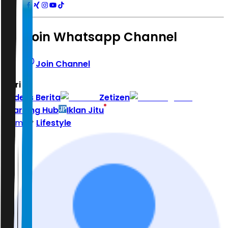
Join Whatsapp Channel
Join Channel
Hari ini
|
Indeks Berita
Zetizen
Learning Hub
Iklan Jitu
Home
Lifestyle