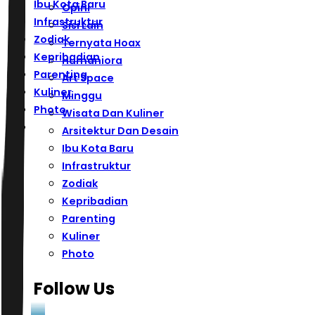
Ibu Kota Baru
Opini
Infrastruktur
Sisi Lain
Zodiak
Ternyata Hoax
Kepribadian
Humaniora
Parenting
Art Space
Kuliner
Minggu
Photo
Wisata Dan Kuliner
Arsitektur Dan Desain
Ibu Kota Baru
Infrastruktur
Zodiak
Kepribadian
Parenting
Kuliner
Photo
Follow Us