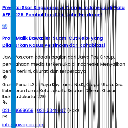
Prediksi Skor Singapura vs Timnas Indonesia di Piala
AFF 2026: Pembuktian Sihir John Herdman!
10
Profil Malik Bawazier, Suami Cut Keke yang
Dilaporkan Kasus Perzinaan dan Kohabitasi
JawaPos.com adalah bagian dari Jawa Pos Group,
perusahaan media terkemuka di Indonesia. Menyajikan
berita terkini, akurat, dan terpercaya.
Graha Pena Lt.2 Jl. Raya Kby. Lama No.12, Grogol Utara, Kec.
Kebayoran Lama, Kota Jakarta Selatan, Daerah Khusus
Ibukota Jakarta 12210
021-53699659
|
021-5349207
(Fax)
info@jawapos.com