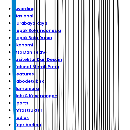
Awarding
Nasional
Surabaya Raya
Sepak Bola Indonesia
Sepak Bola Dunia
Ekonomi
Oto Dan Tekno
Arsitektur Dan Desain
Kabinet Merah Putih
Features
Jabodetabek
Humaniora
Hobi & Kesenangan
Sports
Infrastruktur
Zodiak
Kepribadian