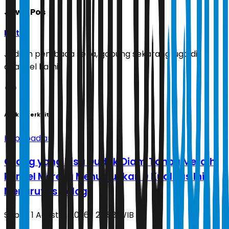
Jawa Pos
Ikuti
Jadilah pembaca setia, gabung sekarang juga di
channel kami!
Artikel Terkait
Kepribadian
Orang yang Bisa Duduk Diam Tanpa Meraih
Ponsel Mereka Menunjukkan 9 Kualitas Ini
Menurut Psikologi
Sabtu, 1 Agustus 2026 | 22.58 WIB