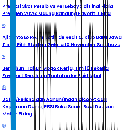
Prediksi Skor Persib vs Persebaya di Final Piala
Presiden 2026: Maung Bandung Favorit Juara
6
Aji Santoso Resmi Latih de Red FC, Klub Baru Jawa
Timur Pilih Stadion Gelora 10 November Surabaya
7
Bertahun-Tahun Mogok Kerja, Tim 10 Pekerja
Freeport Serahkan Tuntutan ke Said Iqbal
8
Jafar/Felisha dan Adnan/Indah Dicoret dari
Kejuaraan Dunia, PBSI Buka Suara Soal Dugaan
Match Fixing
9