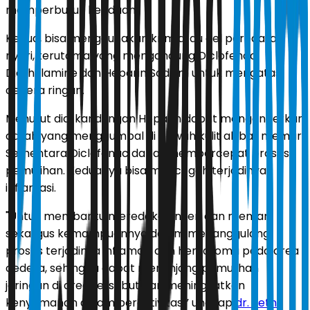
memperburuk keadaan.
Kedua, bisa menggunakan krim atau gel peredara
nyeri, terutama yang mengandung Diclofenac
Diethylamine dan Heparin Sodium untuk mengatasi
cedera ringan.
Menurut dia, kandungan Heparin dapat mengencerkan
darah yang menggumpal di bawah kulit akibat memar.
Sementara Diclofenac dapat mempercepat proses
pemulihan. Keduanya bisa mencegah terjadinya
inflamasi.
"Untuk membantu meredakan nyeri dan memar
sekaligus kemampuannya dalam menanggulangi
proses terjadinya inflamasi dan hematoma pada area
cedera, sehingga dapat menunjang pemulihan
jaringan di area tersebut dan meningkatkan
kenyamanan dalam beraktivitas,” ungkap
dr. Zeth