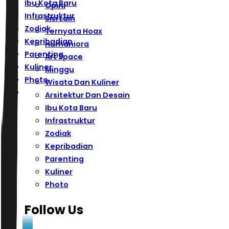
Ibu Kota Baru
Opini
Infrastruktur
Sisi Lain
Zodiak
Ternyata Hoax
Kepribadian
Humaniora
Parenting
Art Space
Kuliner
Minggu
Photo
Wisata Dan Kuliner
Arsitektur Dan Desain
Ibu Kota Baru
Infrastruktur
Zodiak
Kepribadian
Parenting
Kuliner
Photo
Follow Us