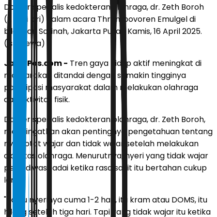
Dokter spesialis kedokteran olahraga, dr. Zeth Boroh
(2 dari kiri) dalam acara Thrombovoren Emulgel di
bilangan Sarinah, Jakarta Pusat, Kamis, 16 April 2025.
(istimewa)
JawaPos.com -
Tren gaya hidup aktif meningkat di
masyarakat, ditandai dengan semakin tingginya
partisipasi masyarakat dalam melakukan olahraga
dan aktivitas fisik.
Dokter spesialis kedokteran olahraga, dr. Zeth Boroh,
mengingatkan akan pentingnya pengetahuan tentang
nyeri otot wajar dan tidak wajar setelah melakukan
aktivitas olahraga. Menurutnya, nyeri yang tidak wajar
perlu diwaspadai ketika rasa sakit itu bertahan cukup
lama.
"Kalau nyerinya cuma 1-2 hari, itu kram atau DOMS, itu
hilang setelah tiga hari. Tapi yang tidak wajar itu ketika