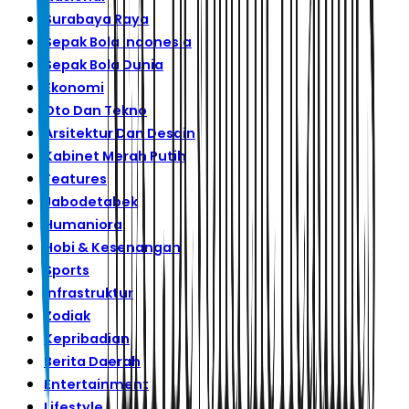
Surabaya Raya
Sepak Bola Indonesia
Sepak Bola Dunia
Ekonomi
Oto Dan Tekno
Arsitektur Dan Desain
Kabinet Merah Putih
Features
Jabodetabek
Humaniora
Hobi & Kesenangan
Sports
Infrastruktur
Zodiak
Kepribadian
Berita Daerah
Entertainment
Lifestyle