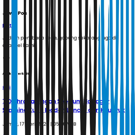
Jawa Pos
Ikuti
Jadilah pembaca setia, gabung sekarang juga di
channel kami!
Artikel Terkait
Haji
7 Olahraga Ringan Sebelum Haji agar
Stamina Kuat, Ibadah Lancar dan Khusyuk
Jumat, 17 April 2026 | 05.06 WIB