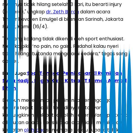
nyerinya tidak hilang setelah 3 hari, itu berarti injury
(cedera)," ungkap
dr. Zeth Boroh
dalam acara
Thrombovoren Emulgel di bilangan Sarinah, Jakarta
Pusat, Kamis (16/4).
"Itu yang kadang tidak dikenali oleh sport enthusiast.
Mereka pikir ‘no pain, no gain’. Padahal kalau nyeri
tidak hilang, itu tanda mengalami cedera,” tegas sang
dokter.
Soal Tanggal Pernikahan El Rumi dan
Baca Juga:
Syifa Hadju, Begini Kata Ketua RT Rumah Ahmad
Dhani
Dia pun menekankan pentingnya penangangan
secara tepat apabila terjadi nyeri otot yang
kemungkinan diakibatkan oleh cedera. Yang pertama
dilakukan adalah beristirahat atau tidak melakukan
kegiatan
olahraga
sementara waktu supaya tidak