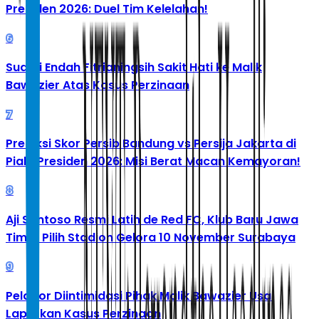
Presiden 2026: Duel Tim Kelelahan!
6
Suami Endah Fitrianingsih Sakit Hati ke Malik
Bawazier Atas Kasus Perzinaan
7
Prediksi Skor Persib Bandung vs Persija Jakarta di
Piala Presiden 2026: Misi Berat Macan Kemayoran!
8
Aji Santoso Resmi Latih de Red FC, Klub Baru Jawa
Timur Pilih Stadion Gelora 10 November Surabaya
9
Pelapor Diintimidasi Pihak Malik Bawazier Usai
Laporkan Kasus Perzinaan