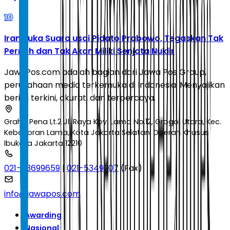
10
Iran Buka Suara usai Pidato Prabowo, Tegaskan Tak
Pernah dan Tak Akan Miliki Senjata Nuklir
JawaPos.com adalah bagian dari Jawa Pos Group,
perusahaan media terkemuka di Indonesia. Menyajikan
berita terkini, akurat, dan terpercaya.
Graha Pena Lt.2 Jl. Raya Kby. Lama No.12, Grogol Utara, Kec.
Kebayoran Lama, Kota Jakarta Selatan, Daerah Khusus
Ibukota Jakarta 12210
021-53699659
|
021-5349207
(Fax)
info@jawapos.com
Awarding
Nasional