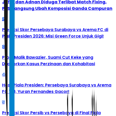
Jafar dan Adnan Diduga Terlibat Match Fixing,
PBSI Langsung Ubah Komposisi Ganda Campuran
2
Prediksi Skor Persebaya Surabaya vs Arema FC di
Piala Presiden 2026: Misi Green Force Unjuk Gigi!
3
Profil Malik Bawazier, Suami Cut Keke yang
Dilaporkan Kasus Perzinaan dan Kohabitasi
4
Hasil Piala Presiden: Persebaya Surabaya vs Arema
FC 1-0, Yuran Fernandes Gacor!
5
Prediksi Skor Persib vs Persebaya di Final Piala