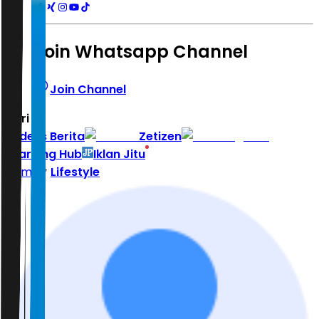
Join Whatsapp Channel
Join Channel
Hari ini
|
Indeks Berita
Zetizen
Learning Hub
Iklan Jitu
Home
Lifestyle