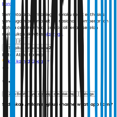
Boroh
.
Sementara itu, Triyaningsih selaku sport enthusiast
yang juga mantan atlet lari nasional, membenarkan
bahwa cedera ringan kerap kali terjadi setelah
melakukan aktivitas
olahraga
.
1
2
2
Tampilkan semua halaman
Editor:
Abdul Rahman
Ikuti kami di Google
Tags
dr. Zeth Boroh
nyeri otot wajar dan tidak wajar
olahraga
Sudahkah Anda mengikuti channel whatsapp kami?