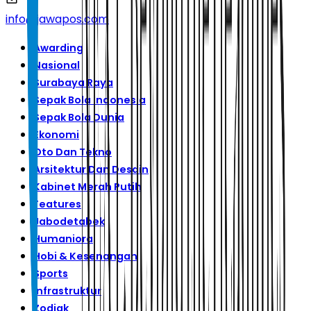
info@jawapos.com
Awarding
Nasional
Surabaya Raya
Sepak Bola Indonesia
Sepak Bola Dunia
Ekonomi
Oto Dan Tekno
Arsitektur Dan Desain
Kabinet Merah Putih
Features
Jabodetabek
Humaniora
Hobi & Kesenangan
Sports
Infrastruktur
Zodiak