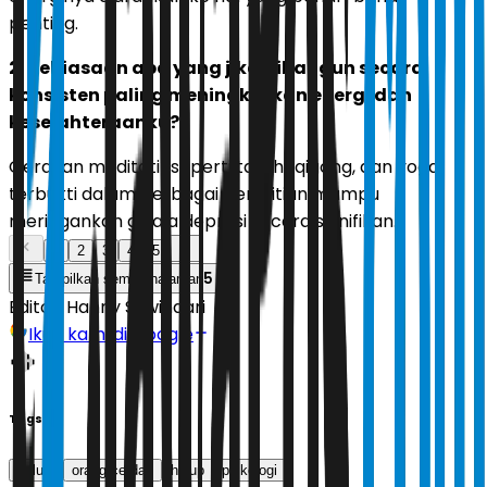
penting.
2. Kebiasaan apa yang jika dibangun secara
konsisten paling meningkatkan energi dan
kesejahteraanku?
Gerakan meditatif seperti tai chi, qigong, dan yoga
terbukti dalam berbagai penelitian mampu
meringankan gejala depresi secara signifikan.
1
2
3
4
5
5
Tampilkan semua halaman
Editor:
Hanny Suwindari
Ikuti kami di Google
Tags
solusi
orang cerdas
hidup
psikologi