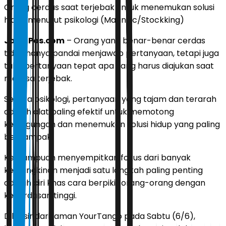
Orang cerdas saat terjebak untuk menemukan solusi
hidup menurut psikologi (Magnific/Stockking)
JawaPos.com
– Orang yang benar-benar cerdas
tidak hanya pandai menjawab pertanyaan, tetapi juga
tahu pertanyaan tepat apa yang harus diajukan saat
merasa terjebak.
Secara psikologi, pertanyaan yang tajam dan terarah
adalah alat paling efektif untuk memotong
kebingungan dan menemukan solusi hidup yang paling
berdampak.
Kemampuan menyempitkan fokus dari banyak
kemungkinan menjadi satu langkah paling penting
adalah ciri khas cara berpikir orang-orang dengan
kecerdasan tinggi.
Dilansir dari laman
YourTango
pada Sabtu (6/6),