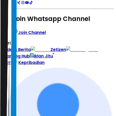
Join Whatsapp Channel
Join Channel
Hari ini
|
Indeks Berita
Zetizen
Learning Hub
Iklan Jitu
Home
Kepribadian