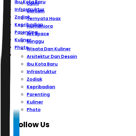
Ibu Kota Baru
Opini
Infrastruktur
Sisi Lain
Zodiak
Ternyata Hoax
Kepribadian
Humaniora
Parenting
Art Space
Kuliner
Minggu
Photo
Wisata Dan Kuliner
Arsitektur Dan Desain
Ibu Kota Baru
Infrastruktur
Zodiak
Kepribadian
Parenting
Kuliner
Photo
Follow Us