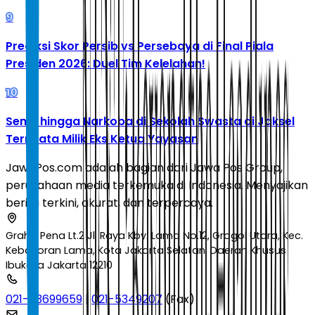
9
Prediksi Skor Persib vs Persebaya di Final Piala
Presiden 2026: Duel Tim Kelelahan!
10
Senpi hingga Narkoba di Sekolah Swasta di Jaksel
Ternyata Milik Eks Ketua Yayasan
JawaPos.com adalah bagian dari Jawa Pos Group,
perusahaan media terkemuka di Indonesia. Menyajikan
berita terkini, akurat, dan terpercaya.
Graha Pena Lt.2 Jl. Raya Kby. Lama No.12, Grogol Utara, Kec.
Kebayoran Lama, Kota Jakarta Selatan, Daerah Khusus
Ibukota Jakarta 12210
021-53699659
|
021-5349207
(Fax)