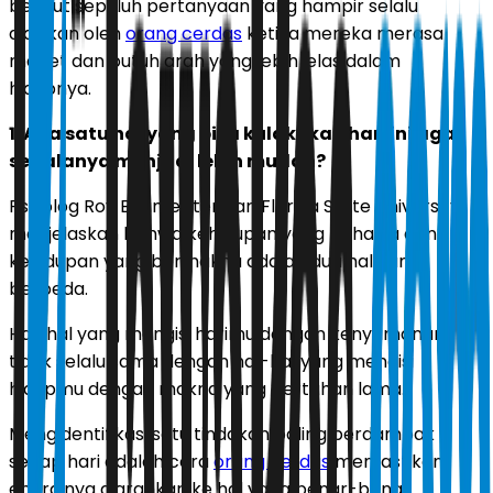
berikut sepuluh pertanyaan yang hampir selalu
diajukan oleh
orang cerdas
ketika mereka merasa
macet dan butuh arah yang lebih jelas dalam
hidupnya.
1. Apa satu hal yang bisa kulakukan hari ini agar
segalanya menjadi lebih mudah?
Psikolog Roy Baumeister dari Florida State University
menjelaskan bahwa kehidupan yang bahagia dan
kehidupan yang bermakna adalah dua hal yang
berbeda.
Hal-hal yang mengisi harimu dengan kenyamanan
tidak selalu sama dengan hal-hal yang mengisi
hidupmu dengan makna yang bertahan lama.
Mengidentifikasi satu tindakan paling berdampak
setiap hari adalah cara
orang cerdas
memastikan
energinya diarahkan ke hal yang benar-benar