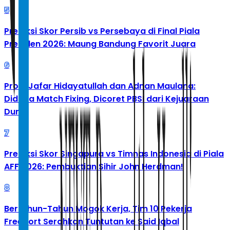
5
Prediksi Skor Persib vs Persebaya di Final Piala
Presiden 2026: Maung Bandung Favorit Juara
6
Profil Jafar Hidayatullah dan Adnan Maulana:
Diduga Match Fixing, Dicoret PBSI dari Kejuaraan
Dunia
7
Prediksi Skor Singapura vs Timnas Indonesia di Piala
AFF 2026: Pembuktian Sihir John Herdman!
8
Bertahun-Tahun Mogok Kerja, Tim 10 Pekerja
Freeport Serahkan Tuntutan ke Said Iqbal