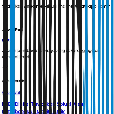
Sudahkah Anda mengikuti channel whatsapp kami?
Jawa Pos
Ikuti
Jadilah pembaca setia, gabung sekarang juga di
channel kami!
Artikel Terkait
Otomotif
PHEV Dinilai Tawarkan Solusi Atasi
Keterbatasan Mobil Listrik