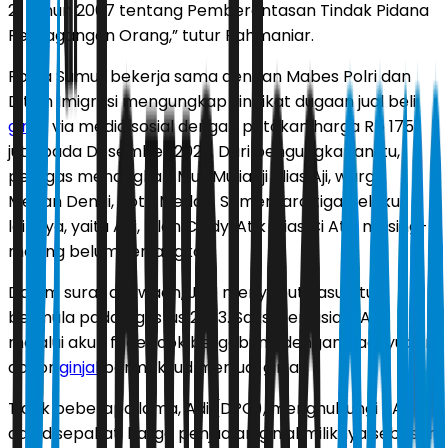
21 tahun 2007 tentang Pemberantasan Tindak Pidana
Perdagangan Orang,” tutur Rahmaniar.
Polda Sumut bekerja sama dengan Mabes Polri dan
Ditjen Imigrasi mengungkap sindikat dugaan jual beli
ginjal
via media sosial dengan patokan harga Rp 175
juta pada Desember 2023. Dari pengungkapan itu,
petugas menangkap Mus Muliadji alias Aji, warga
Medan Denai, Kota Medan. Sementara tiga pelaku
lainnya, yaitu Adi, Ellen Cindy, Atik alias Ci Atik masing-
masing belum tertangkap.
Dalam surat dakwaan, JPU menyebut kasus itu
bermula pada Agustus 2023. Saksi berinisial RAW
melalui akun facebook bergabung dengan paguyuban
donor
ginjal
bermaksud menjual ginjal.
Tidak beberapa lama, Adi (DPO), menghubungi RAW
dan disepakati harga penjualan ginjal miliknya sebesar