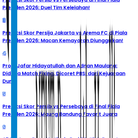
Presiden 2026: Duel Tim Kelelahan!
3
Prediksi Skor Persija Jakarta vs Arema FC di Piala
Presiden 2026: Macan Kemayoran Diunggulkan!
4
Profil Jafar Hidayatullah dan Adnan Maulana:
Diduga Match Fixing, Dicoret PBSI dari Kejuaraan
Dunia
5
Prediksi Skor Persib vs Persebaya di Final Piala
Presiden 2026: Maung Bandung Favorit Juara
6