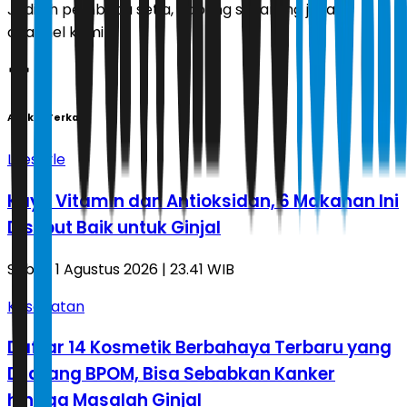
Jadilah pembaca setia, gabung sekarang juga di
channel kami!
Artikel Terkait
Lifestyle
Kaya Vitamin dan Antioksidan, 6 Makanan Ini
Disebut Baik untuk Ginjal
Sabtu, 1 Agustus 2026 | 23.41 WIB
Kesehatan
Daftar 14 Kosmetik Berbahaya Terbaru yang
Dilarang BPOM, Bisa Sebabkan Kanker
hingga Masalah Ginjal