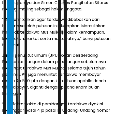
Latutuaparaya dan Simon Charles Pangihutan Sitorus
masing-masing sebagai hakim anggota.
”Memerintahkan agar terdakwa dibebaskan dari
tahanan setelah putusan ini diucapkan. Memulihkan
hak-hak terdakwa Mus Muliadji dalam kemampuan,
kedudukan, harkat serta martabatnya,” bunyi putusan
tersebut.
Jaksa penuntut umum (JPU) Kejari Deli Serdang
Rahmaniar Tarigan dalam persidangan sebelumnya
menuntut terdakwa Mus Muliadji selama tujuh tahun
penjara. JPU juga menuntut terdakwa membayar
denda Rp 500 juta dengan ketentuan apabila denda
tidak dibayar, diganti dengan pidana enam bulan
kurungan.
”Dari fakta-fakta di persidangan terdakwa diyakini
melanggar pasal 4 jo pasal 10 Undang-Undang Nomor