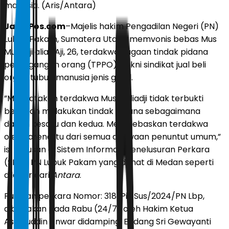
manusia. (Aris/Antara)
JawaPos.com
–Majelis hakim Pengadilan Negeri (PN)
Lubuk Pakam, Sumatera Utara, memvonis bebas Mus
Muliadji alias Aji, 26, terdakwa dugaan tindak pidana
perdagangan orang (TPPO). Yakni sindikat jual beli
organ tubuh manusia jenis ginjal.
”Menyatakan terdakwa Mus Muliadji tidak terbukti
bersalah melakukan tindak pidana sebagaimana
dalam kesatu dan kedua. Membebaskan terdakwa
oleh karena itu dari semua dakwaan penuntut umum,”
isi putusan di Sistem Informasi Penelusuran Perkara
(SIPP) PN Lubuk Pakam yang dilihat di Medan seperti
dilansir dari
Antara
.
Putusan perkara Nomor: 318/Pid.Sus/2024/PN Lbp,
dibacakan pada Rabu (24/7) oleh Hakim Ketua
Asraruddin Anwar didampingi Endang Sri Gewayanti