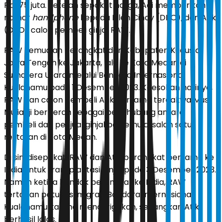
Rp 175 juta. Setelah sepakat harga, Adi memberikan
nomor
handphone
kepada Ellen Cindy (DPO), dan Atik
(DPO) calon pembeli ginjal RAW.
RAW kemudian berangkat dari Kabupaten Kudus di
Jawa Tengah ke Jakarta, lalu ke Kota Medan di
Sumatera Utara melalui Bandara Internasional
Kualanamu pada 1 Desember 2023. Keesokan harinya,
RAW dan calon pembeli Atik bersama terdakwa Mus
Muliadji berperan sebagai penghubung antara
pembeli dan penjual ginjal bertemu di salah satu
restoran di Kota Medan.
Di sini disepakati RAW dan Atik berangkat bersama ke
India untuk transplantasi ginjal pada 3 Desember 2023.
Namun ketika hendak berangkat ke India, RAW
tertahan petugas imigrasi Bandara Internasional
Kualanamu karena mencurigakan, sedangkan Atik
berhasil lolos.