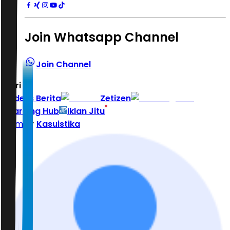
Join Whatsapp Channel
Join Channel
Hari ini
|
Indeks Berita
Zetizen
Learning Hub
Iklan Jitu
Home
Kasuistika