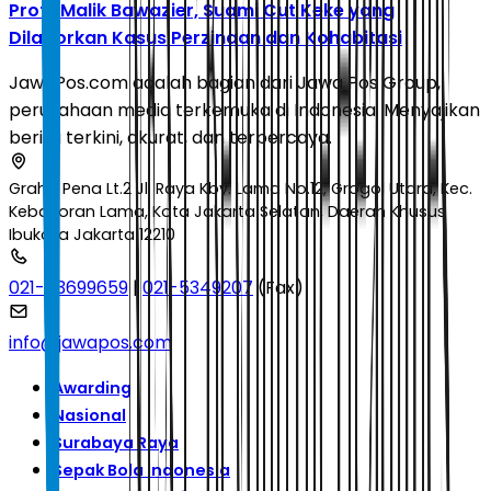
Profil Malik Bawazier, Suami Cut Keke yang
Dilaporkan Kasus Perzinaan dan Kohabitasi
JawaPos.com adalah bagian dari Jawa Pos Group,
perusahaan media terkemuka di Indonesia. Menyajikan
berita terkini, akurat, dan terpercaya.
Graha Pena Lt.2 Jl. Raya Kby. Lama No.12, Grogol Utara, Kec.
Kebayoran Lama, Kota Jakarta Selatan, Daerah Khusus
Ibukota Jakarta 12210
021-53699659
|
021-5349207
(Fax)
info@jawapos.com
Awarding
Nasional
Surabaya Raya
Sepak Bola Indonesia