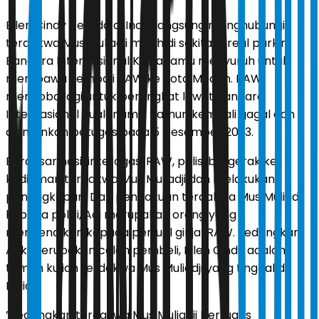
Ellen Cindy berada di India langsung menghubungi
terdakwa Mus Muliadji masih di sekitar areal parkir
Bandara Internasional Kualanamu menyuruh untuk
membawa kembali RAW ke Kota Medan. RAW
mencoba lagi untuk berangkat lewat Bandara
Internasional Kualanamu, namun kembali gagal dan
diamankan petugas pada 5 Desember 2023.
Berdasar hasil interogasi RAW, polisi bergerak ke
kediaman terdakwa Mus Muliadji dan melakukan
penangkapan. Dari pengakuan terdakwa Mus Muliadji
kepada polisi, Adi merupakan orang yang
mengenalkan kepada penjual ginjal RAW. Sedangkan
Atik merupakan calon pembeli, Ellen Cindy adalah
teman kuliah terdakwa Mus Muliadji yang tinggal di
India.
”Sedangkan terdakwa Mus Muliadji bertugas