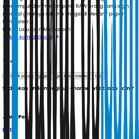
menjemput dan menampung RAW orang yang ingin
menjual ginjalnya selama tinggal di Medan,” papar
Rahmaniar.
Editor:
Latu Ratri Mubyarsah
Ikuti kami di Google
Tags
pn lubuk pakam
ginjal
organ tubuh manusia
tppo
Sudahkah Anda mengikuti channel whatsapp kami?
Jawa Pos
Ikuti