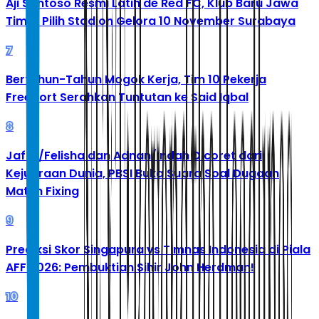
Aji Santoso Resmi Latih de Red FC, Klub Baru Jawa
Timur Pilih Stadion Gelora 10 November Surabaya
7
Bertahun-Tahun Mogok Kerja, Tim 10 Pekerja
Freeport Serahkan Tuntutan ke Said Iqbal
8
Jafar/Felisha dan Adnan/Indah Dicoret dari
Kejuaraan Dunia, PBSI Buka Suara Soal Dugaan
Match Fixing
9
Prediksi Skor Singapura vs Timnas Indonesia di Piala
AFF 2026: Pembuktian Sihir John Herdman!
10