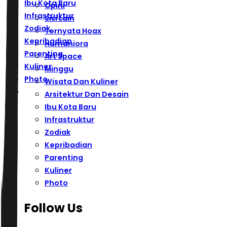
Ibu Kota Baru
Opini
Infrastruktur
Sisi Lain
Zodiak
Ternyata Hoax
Kepribadian
Humaniora
Parenting
Art Space
Kuliner
Minggu
Photo
Wisata Dan Kuliner
Arsitektur Dan Desain
Ibu Kota Baru
Infrastruktur
Zodiak
Kepribadian
Parenting
Kuliner
Photo
Follow Us