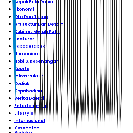
Sepak Bola Dunia
Ekonomi
Oto Dan Tekno
Arsitektur Dan Desain
Kabinet Merah Putih
Features
Jabodetabek
Humaniora
Hobi & Kesenangan
Sports
Infrastruktur
Zodiak
Kepribadian
Berita Daerah
Entertainment
Lifestyle
Internasional
Kesehatan
Redaksi