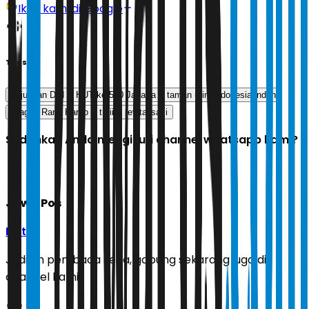
Ikuti kami di Google
Tags
anjungan DKI
HUT ke-500 Jakarta
taman mini indonesia indah
Wagub Rano Karno
tmii
revitalisasi
Sudahkah Anda mengikuti channel whatsapp kami?
Jawa Pos
Ikuti
Jadilah pembaca setia, gabung sekarang juga di
channel kami!