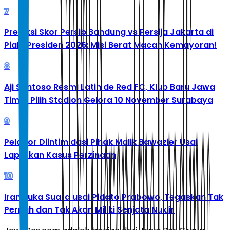
7
Prediksi Skor Persib Bandung vs Persija Jakarta di
Piala Presiden 2026: Misi Berat Macan Kemayoran!
8
Aji Santoso Resmi Latih de Red FC, Klub Baru Jawa
Timur Pilih Stadion Gelora 10 November Surabaya
9
Pelapor Diintimidasi Pihak Malik Bawazier Usai
Laporkan Kasus Perzinaan
10
Iran Buka Suara usai Pidato Prabowo, Tegaskan Tak
Pernah dan Tak Akan Miliki Senjata Nuklir