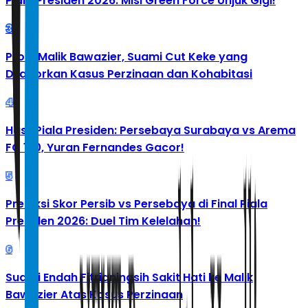
Piala Presiden 2026: Misi Green Force Unjuk Gigi!
3
Profil Malik Bawazier, Suami Cut Keke yang
Dilaporkan Kasus Perzinaan dan Kohabitasi
4
Hasil Piala Presiden: Persebaya Surabaya vs Arema
FC 1-0, Yuran Fernandes Gacor!
5
Prediksi Skor Persib vs Persebaya di Final Piala
Presiden 2026: Duel Tim Kelelahan!
6
Suami Endah Fitrianingsih Sakit Hati ke Malik
Bawazier Atas Kasus Perzinaan