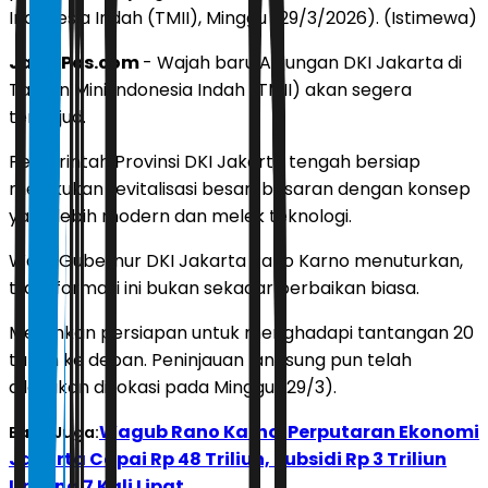
Indonesia Indah (TMII), Minggu (29/3/2026). (Istimewa)
JawaPos.com
- Wajah baru Anjungan DKI Jakarta di
Taman Mini Indonesia Indah (TMII) akan segera
terwujud.
Pemerintah Provinsi DKI Jakarta tengah bersiap
melakukan revitalisasi besar-besaran dengan konsep
yang lebih modern dan melek teknologi.
Wakil Gubernur DKI Jakarta Rano Karno menuturkan,
transformasi ini bukan sekadar perbaikan biasa.
Melainkan persiapan untuk menghadapi tantangan 20
tahun ke depan. Peninjauan langsung pun telah
dilakukan di lokasi pada Minggu (29/3).
Wagub Rano Karno: Perputaran Ekonomi
Baca Juga:
Jakarta Capai Rp 48 Triliun, Subsidi Rp 3 Triliun
Untung 7 Kali Lipat