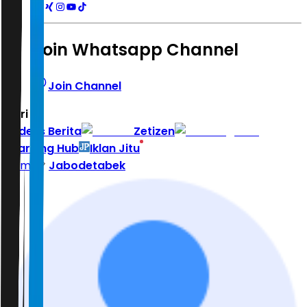
Join Whatsapp Channel
Join Channel
Hari ini
|
Indeks Berita
Zetizen
Learning Hub
Iklan Jitu
Home
Jabodetabek