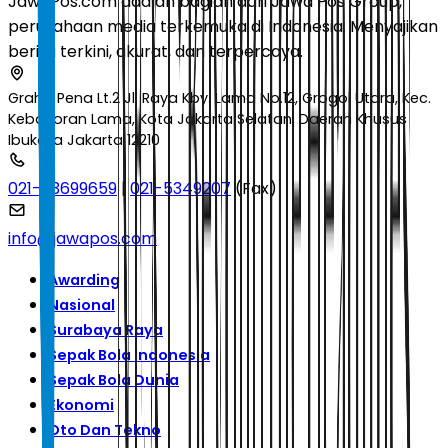
JawaPos.com adalah bagian dari Jawa Pos Group,
perusahaan media terkemuka di Indonesia. Menyajikan
berita terkini, akurat, dan terpercaya.
Graha Pena Lt.2 Jl. Raya Kby. Lama No.12, Grogol Utara, Kec.
Kebayoran Lama, Kota Jakarta Selatan, Daerah Khusus
Ibukota Jakarta 12210
021-53699659
|
021-5349207
(Fax)
info@jawapos.com
Awarding
Nasional
Surabaya Raya
Sepak Bola Indonesia
Sepak Bola Dunia
Ekonomi
Oto Dan Tekno