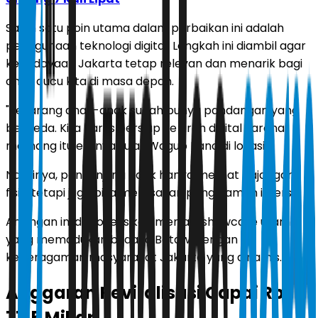
Salah satu poin utama dalam perbaikan ini adalah
penggunaan teknologi digital. Langkah ini diambil agar
kebudayaan Jakarta tetap relevan dan menarik bagi
anak cucu kita di masa depan.
"Sekarang anak-anak sudah punya pandangan yang
berbeda. Kita harus bersiap ke arah digital karena
memang itu eranya," ujar Wagub Rano di lokasi.
Nantinya, pengunjung tidak hanya melihat pajangan
fisik, tetapi juga bisa merasakan pengalaman imersif.
Anjungan ini diproyeksikan menjadi showcase utama
yang memadukan budaya Betawi dengan
keberagaman masyarakat Jakarta yang dinamis.
Anggaran Revitalisasi Capai Rp
77,5 Miliar