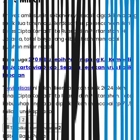
Proyek ambisius ini sebenarnya sudah digodok matang
sejak dua tahun lalu. Berdasarkan perencanaan dari
Dinas Cipta Karya, Tata Ruang, dan Pertanahan DKI
Jakarta, total biaya yang dibutuhkan mencapai
puluhan miliar rupiah.
370 Ribu Lebih Penumpang KA Kembali
Baca Juga:
ke Jakarta via Daop I Selama Sepekan Arus Balik
Lebaran
"
Revitalisasi
ini telah direncanakan sejak 2024 oleh
Dinas Cipta Karya, Tata Ruang, dan Pertanahan. Total
kebutuhan anggaran diperkirakan mencapai Rp 77,5
miliar," ungkap Rano.
1
2
2
Tampilkan semua halaman
Editor:
Bayu Putra