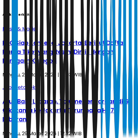
Artikel Terkait
Music & Movie
EXO Siap Konser di Jakarta, Berikut Daftar
Harga Tiket yang Resmi Dirilis dengan
Beragam Kategori
Minggu, 29 Maret 2026 | 16.03 WIB
Jabodetabek
Arus Balik Lebaran, Volume Kendaraan di GT
Cikatama ke Jakarta Turun pada H+7
Lebaran
Minggu, 29 Maret 2026 | 12.32 WIB