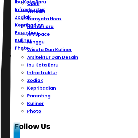
Ibu Kota Baru
Opini
Infrastruktur
Sisi Lain
Zodiak
Ternyata Hoax
Kepribadian
Humaniora
Parenting
Art Space
Kuliner
Minggu
Photo
Wisata Dan Kuliner
Arsitektur Dan Desain
Ibu Kota Baru
Infrastruktur
Zodiak
Kepribadian
Parenting
Kuliner
Photo
Follow Us