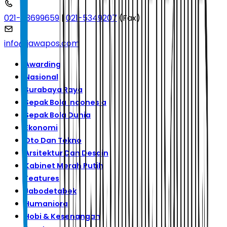
021-53699659
|
021-5349207
(Fax)
info@jawapos.com
Awarding
Nasional
Surabaya Raya
Sepak Bola Indonesia
Sepak Bola Dunia
Ekonomi
Oto Dan Tekno
Arsitektur Dan Desain
Kabinet Merah Putih
Features
Jabodetabek
Humaniora
Hobi & Kesenangan