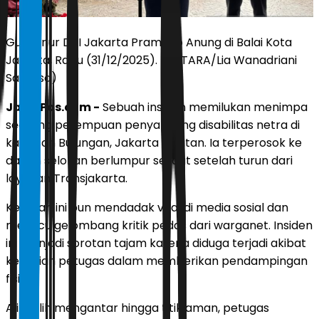
Gubernur DKI Jakarta Pramono Anung di Balai Kota
Jakarta, Rabu (31/12/2025). (ANTARA/Lia Wanadriani
Santosa)
JawaPos.com -
Sebuah insiden memilukan menimpa
seorang perempuan penyandang disabilitas netra di
kawasan Bulungan, Jakarta Selatan. Ia terperosok ke
dalam selokan berlumpur sesaat setelah turun dari
layanan Transjakarta.
Kejadian ini pun mendadak viral di media sosial dan
memicu gelombang kritik pedas dari warganet. Insiden
ini menjadi sorotan tajam karena diduga terjadi akibat
kelalaian petugas dalam memberikan pendampingan
fisik.
Alih-alih mengantar hingga titik aman, petugas