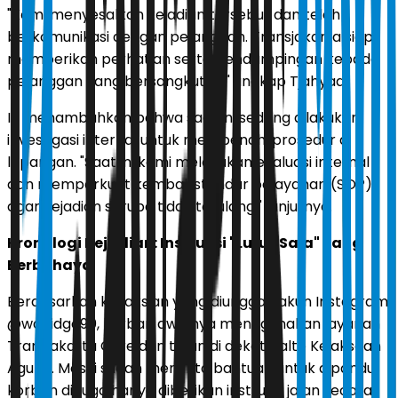
"Kami menyesalkan kejadian tersebut dan telah
berkomunikasi dengan pelanggan. Transjakarta siap
memberikan perhatian serta pendampingan kepada
pelanggan yang bersangkutan," ungkap Tjahyadi.
Ia menambahkan bahwa saat ini sedang dilakukan
investigasi internal untuk membenahi prosedur di
lapangan. "Saat ini kami melakukan evaluasi internal
dan memperkuat kembali standar pelayanan (SOP)
agar kejadian serupa tidak terulang," lanjutnya.
Kronologi Kejadian: Instruksi "Lurus Saja" yang
Berbahaya
Berdasarkan kesaksian yang diunggah akun Instagram
@wahidgo90, korban awalnya menggunakan layanan
Transjakarta Care dan turun di dekat Halte Kejaksaan
Agung. Meski sudah meminta bantuan untuk dipandu,
korban diduga hanya diberikan instruksi jalan secara