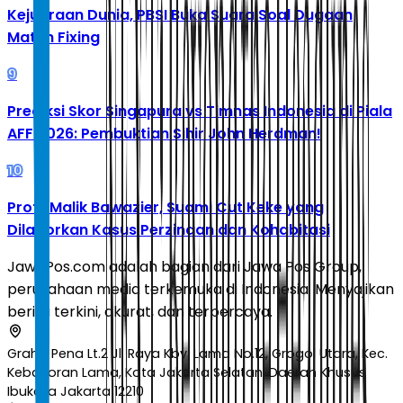
Kejuaraan Dunia, PBSI Buka Suara Soal Dugaan
Match Fixing
9
Prediksi Skor Singapura vs Timnas Indonesia di Piala
AFF 2026: Pembuktian Sihir John Herdman!
10
Profil Malik Bawazier, Suami Cut Keke yang
Dilaporkan Kasus Perzinaan dan Kohabitasi
JawaPos.com adalah bagian dari Jawa Pos Group,
perusahaan media terkemuka di Indonesia. Menyajikan
berita terkini, akurat, dan terpercaya.
Graha Pena Lt.2 Jl. Raya Kby. Lama No.12, Grogol Utara, Kec.
Kebayoran Lama, Kota Jakarta Selatan, Daerah Khusus
Ibukota Jakarta 12210