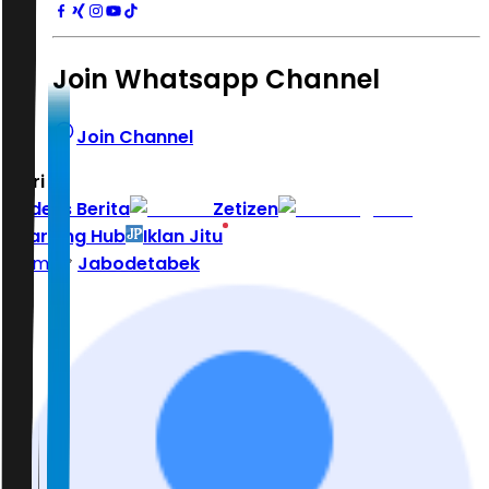
Join Whatsapp Channel
Join Channel
Hari ini
|
Indeks Berita
Zetizen
Learning Hub
Iklan Jitu
Home
Jabodetabek