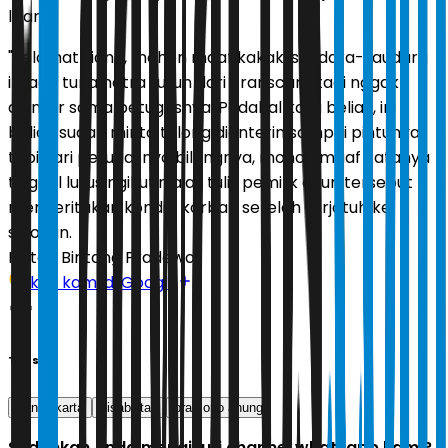
lisan.
"Selamat siang, mohon maaf kakak, saudara-saudara
ini ada tuna netra turun dari Transcare tadi nggak
dianter sama petugasnya. Padahal kata beliau, ini
beliau sudah minta tolong dianterin sampai pintunya
tapi dari petugasnya bilangnya, mohon maaf katanya
tinggal lurus ngikutin aja," tulis pemilik akun tersebut
menceritakan kondisi korban setelah terjatuh ke
selokan.
Editor:
Bintang Pradewo
Ikuti kami di Google
Tags
transjakarta
disabilitas
pramono anung
Sudahkah Anda mengikuti channel whatsapp kami?