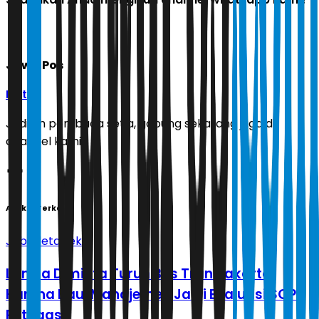
Jawa Pos
Ikuti
Jadilah pembaca setia, gabung sekarang juga di
channel kami!
Artikel Terkait
Jabodetabek
Lansia Diminta Turun Bus Transjakarta
Karena Bau, Manajemen Janji Evaluasi SOP
Petugas