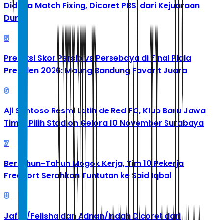
Diduga Match Fixing, Dicoret PBSI dari Kejuaraan
Dunia
5
Prediksi Skor Persib vs Persebaya di Final Piala
Presiden 2026: Maung Bandung Favorit Juara
6
Aji Santoso Resmi Latih de Red FC, Klub Baru Jawa
Timur Pilih Stadion Gelora 10 November Surabaya
7
Bertahun-Tahun Mogok Kerja, Tim 10 Pekerja
Freeport Serahkan Tuntutan ke Said Iqbal
8
Jafar/Felisha dan Adnan/Indah Dicoret dari