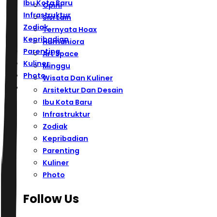
Ibu Kota Baru
Opini
Infrastruktur
Sisi Lain
Zodiak
Ternyata Hoax
Kepribadian
Humaniora
Parenting
Art Space
Kuliner
Minggu
Photo
Wisata Dan Kuliner
Arsitektur Dan Desain
Ibu Kota Baru
Infrastruktur
Zodiak
Kepribadian
Parenting
Kuliner
Photo
Follow Us