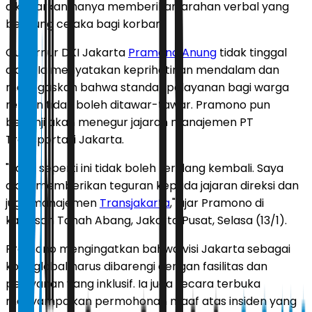
dikabarkan hanya memberikan arahan verbal yang
berujung celaka bagi korban.
Gubernur DKI Jakarta
Pramono Anung
tidak tinggal
diam. Ia menyatakan keprihatinan mendalam dan
menegaskan bahwa standar pelayanan bagi warga
rentan tidak boleh ditawar-tawar. Pramono pun
berjanji akan menegur jajaran manajemen PT
Transportasi Jakarta.
"Yang seperti ini tidak boleh terulang kembali. Saya
akan memberikan teguran kepada jajaran direksi dan
juga manajemen
Transjakarta
," ujar Pramono di
kawasan Tanah Abang, Jakarta Pusat, Selasa (13/1).
Pramono mengingatkan bahwa visi Jakarta sebagai
kota global harus dibarengi dengan fasilitas dan
pelayanan yang inklusif. Ia juga secara terbuka
menyampaikan permohonan maaf atas insiden yang