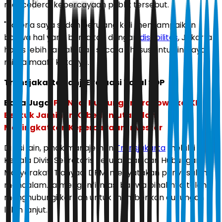
mencederai kepercayaan publik tersebut.
"Karena saya sudah berulang kali menyampaikan
bahwa hal yang berkaitan dengan
disabilitas
, Jakarta
harus lebih ramah. Dan secara khusus untuk ini saya
minta maaf," katanya.
Transjakarta Janji Evaluasi Total SOP
Baca Juga:
PSI Nilai Kunjungan Prabowo ke IKN
Bentuk Jaminan Keberlanjutan dan
Meningkatkan Kepercayaan Investor
Di sisi lain, pihak manajemen
Transjakarta
melalui
Kepala Divisi Sekretaris Perusahaan dan Hubungan
Masyarakat, Tjahyadi DPM, menyatakan penyesalan
mendalam. Ia mengonfirmasi bahwa pihaknya telah
menghubungi korban untuk memberikan dukungan
lebih lanjut.