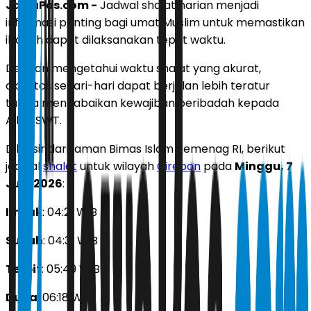
JawaPos.com -
Jadwal shalat harian menjadi
informasi penting bagi umat Muslim untuk memastikan
ibadah dapat dilaksanakan tepat waktu.
Dengan mengetahui waktu shalat yang akurat,
aktivitas sehari-hari dapat berjalan lebih teratur
tanpa mengabaikan kewajiban beribadah kepada
Allah SWT.
Dilansir dari laman Bimas Islam Kemenag RI, berikut
jadwal
shalat
untuk wilayah
Cirebon
pada
Minggu, 7
Juni 2026
:
Imsak
: 04:21 WIB
Subuh
: 04:31 WIB
Terbit
: 05:49 WIB
Duha
: 06:18 WIB