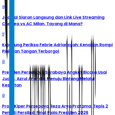
6
Jadwal Siaran Langsung dan Link Live Streaming
Chelsea vs AC Milan, Tayang di Mana?
7
Kejagung Periksa Febrie Adriansyah: Kenakan Rompi
Pink dan Tangan Terborgol
8
Presiden Persebaya Surabaya Angkat Bicara Usai
Juara, Azrul Ananda: Menuju Bintang Melalui
Kesulitan
9
Profil Kiper Persebaya Reza Arya Pratama, Tepis 2
Penalti Persib di Final Piala Presiden 2026