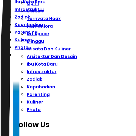
Ibu Kota Baru
Opini
Infrastruktur
Sisi Lain
Zodiak
Ternyata Hoax
Kepribadian
Humaniora
Parenting
Art Space
Kuliner
Minggu
Photo
Wisata Dan Kuliner
Arsitektur Dan Desain
Ibu Kota Baru
Infrastruktur
Zodiak
Kepribadian
Parenting
Kuliner
Photo
Follow Us