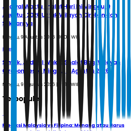
Jadwal Waktu Shalat Hari Ini Minggu, 9
Agustus 2026 Untuk Wilayah Cirebon dan
Sekitarnya
Minggu, 9 Agustus 2026 | 16.05 WIB
Islami
Simak, Jadwal Waktu Shalat Bagi Wilayah
Cirebon Besok Minggu, 9 Agustus 2026
Minggu, 9 Agustus 2026 | 02.10 WIB
Terpopuler
1
Prediksi Malaysia vs Filipina: Menang atau Harus