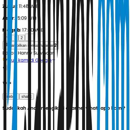
Zuhur
: 11:48 WIB
Asar
: 15:09 WIB
Magrib
: 17:40 WIB
1
2
2
Tampilkan semua halaman
Editor:
Hanny Suwindari
Ikuti kami di Google
Tags
cirebon
shalat
Sudahkah Anda mengikuti channel whatsapp kami?