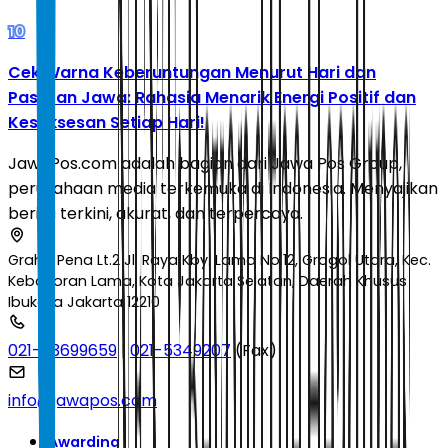
10
Cek Warna Keberuntungan Menurut Hari dan
Pasaran Jawa: Rahasia Menarik Energi Positif dan
Kesuksesan Setiap Hari!
JawaPos.com adalah bagian dari Jawa Pos Group,
perusahaan media terkemuka di Indonesia. Menyajikan
berita terkini, akurat, dan terpercaya.
Graha Pena Lt.2 Jl. Raya Kby. Lama No.12, Grogol Utara, Kec.
Kebayoran Lama, Kota Jakarta Selatan, Daerah Khusus
Ibukota Jakarta 12210
021-53699659
|
021-5349207
(Fax)
info@jawapos.com
Awarding