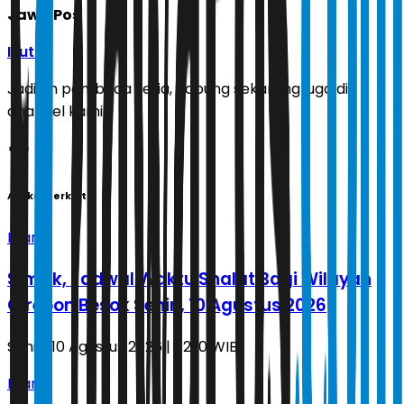
Jawa Pos
Ikuti
Jadilah pembaca setia, gabung sekarang juga di
channel kami!
Artikel Terkait
Islami
Simak, Jadwal Waktu Shalat Bagi Wilayah
Cirebon Besok Senin, 10 Agustus 2026
Senin, 10 Agustus 2026 | 02.10 WIB
Islami