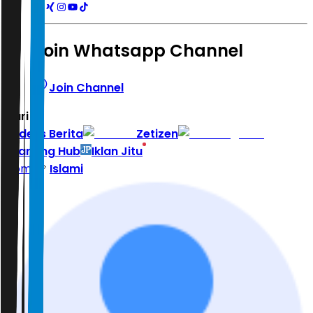
Join Whatsapp Channel
Join Channel
Hari ini
|
Indeks Berita
Zetizen
Learning Hub
Iklan Jitu
Home
Islami