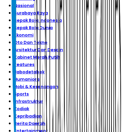
Nasional
Surabaya Raya
Sepak Bola Indonesia
Sepak Bola Dunia
Ekonomi
Oto Dan Tekno
Arsitektur Dan Desain
Kabinet Merah Putih
Features
Jabodetabek
Humaniora
Hobi & Kesenangan
Sports
Infrastruktur
Zodiak
Kepribadian
Berita Daerah
Entertainment