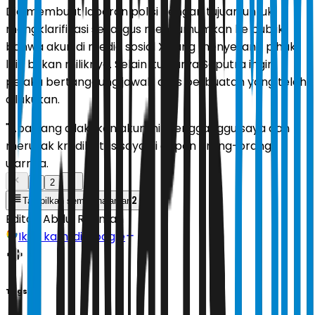
Dia membuat laporan polisi dengan tujuan untuk
mengklarifikasi sekaligus mengumumkan ke publik
bahwa akun di media sosial X yang menyerang pihak
lain bukan miliknya. Selain itu, Surya Saputra ingin
pelaku bertanggung jawab atas perbuatan yang telah
dilakukan.
"Apa yang dilakukan akun ini mengganggu saya dan
merusak kredibilitas saya di depan orang-orang,"
ujarnya.
1
2
2
Tampilkan semua halaman
Editor:
Abdul Rahman
Ikuti kami di Google
Tags