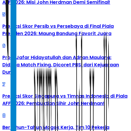
AFF 2026: Misi John Herdman Demi Semifinal!
5
Prediksi Skor Persib vs Persebaya di Final Piala
Presiden 2026: Maung Bandung Favorit Juara
6
Profil Jafar Hidayatullah dan Adnan Maulana:
Diduga Match Fixing, Dicoret PBSI dari Kejuaraan
Dunia
7
Prediksi Skor Singapura vs Timnas Indonesia di Piala
AFF 2026: Pembuktian Sihir John Herdman!
8
Bertahun-Tahun Mogok Kerja, Tim 10 Pekerja