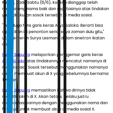
Metro, pada Sabtu (6/6), karena dianggap telah
mencoreng nama baik dan reputasinya atas tindakan
yang dilakukan sosok tersebut di media sosial.
"Ini diduga fans garis keras Arya Saloka. Berarti bisa
dipastikan ini penonton serial saya zaman dulu gitu,"
ujar pemeran Surya Lesmana dalam sinetron Ikatan
Cinta.
Surya Saputra
melaporkan penggemar garis keras
Arya Saloka
atas tindakannya mencatut namanya di
media sosial. Sosok tersebut menggunakan namanya
untuk membuat akun di X yang sebelumnya bernama
Twitter.
Surya Saputra
memastikan bahwa dirinya tidak
memiliki akun di X. Akan tetapi, pelaku justru
memanfaatkannya dengan menggunakan nama dan
fotonya untuk membuat akun di media sosial X.