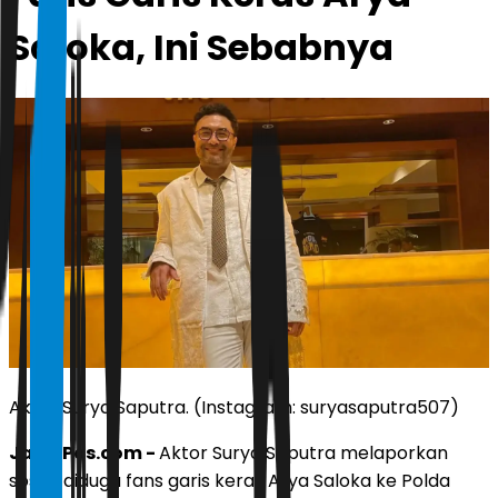
Saloka, Ini Sebabnya
Aktor Surya Saputra. (Instagram: suryasaputra507)
JawaPos.com -
Aktor Surya Saputra melaporkan
sosok diduga fans garis keras Arya Saloka ke Polda