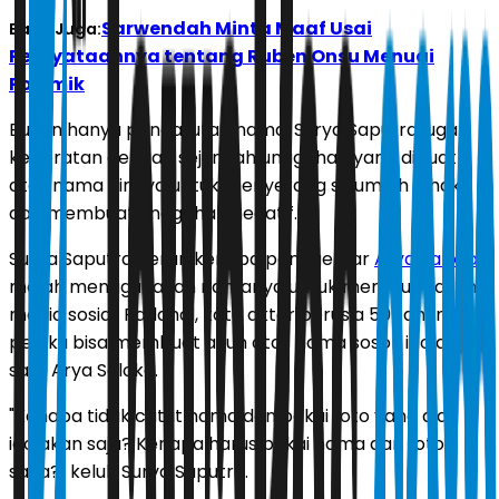
Sarwendah Minta Maaf Usai
Baca Juga:
Pernyataannya tentang Ruben Onsu Menuai
Polemik
Bukan hanya pencatutan nama, Surya Saputra juga
keberatan dengan sejumlah unggahan yang dibuat
atas nama dirinya untuk menyerang sejumlah pihak
dan membuat unggahan negatif.
Surya Saputra heran kenapa penggemar
Arya Saloka
malah menggunakan namanya untuk membuat akun
media sosial. Padahal, kata aktor berusia 50 tahun,
pelaku bisa membuat akun atas nama sosok idolanya
saja, Arya Saloka.
"Kenapa tidak catut nama dan pakai foto yang dia
idolakan saja? Kenapa harus pakai nama dan foto
saya?" keluh Surya Saputra.