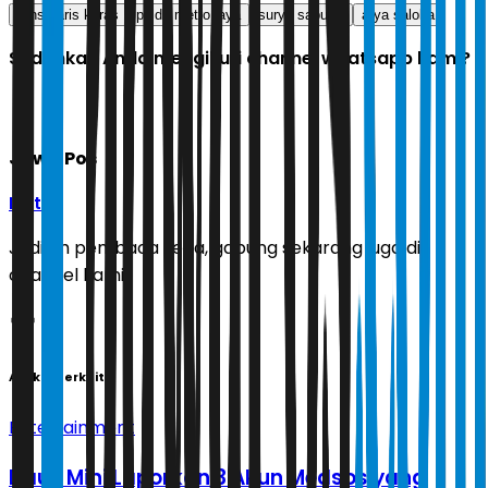
fans garis keras
polda metro jaya
surya saputra
arya saloka
Sudahkah Anda mengikuti channel whatsapp kami?
Jawa Pos
Ikuti
Jadilah pembaca setia, gabung sekarang juga di
channel kami!
Artikel Terkait
Entertainment
Daus Mini Laporkan 3 Akun Medsos yang