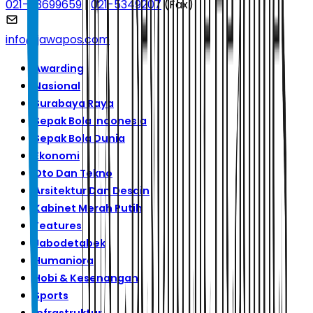
021-53699659
|
021-5349207
(Fax)
info@jawapos.com
Awarding
Nasional
Surabaya Raya
Sepak Bola Indonesia
Sepak Bola Dunia
Ekonomi
Oto Dan Tekno
Arsitektur Dan Desain
Kabinet Merah Putih
Features
Jabodetabek
Humaniora
Hobi & Kesenangan
Sports