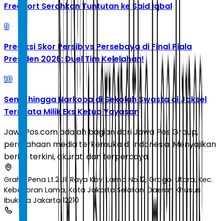
Freeport Serahkan Tuntutan ke Said Iqbal
9
Prediksi Skor Persib vs Persebaya di Final Piala
Presiden 2026: Duel Tim Kelelahan!
10
Senpi hingga Narkoba di Sekolah Swasta di Jaksel
Ternyata Milik Eks Ketua Yayasan
JawaPos.com adalah bagian dari Jawa Pos Group,
perusahaan media terkemuka di Indonesia. Menyajikan
berita terkini, akurat, dan terpercaya.
Graha Pena Lt.2 Jl. Raya Kby. Lama No.12, Grogol Utara, Kec.
Kebayoran Lama, Kota Jakarta Selatan, Daerah Khusus
Ibukota Jakarta 12210