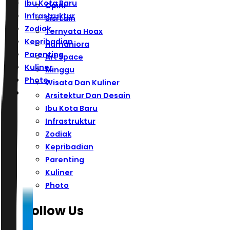
Ibu Kota Baru
Opini
Infrastruktur
Sisi Lain
Zodiak
Ternyata Hoax
Kepribadian
Humaniora
Parenting
Art Space
Kuliner
Minggu
Photo
Wisata Dan Kuliner
Arsitektur Dan Desain
Ibu Kota Baru
Infrastruktur
Zodiak
Kepribadian
Parenting
Kuliner
Photo
Follow Us