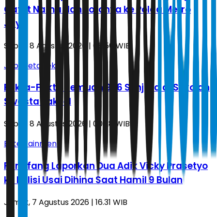
Catut Nama dan Fotonya ke Polda Metro
Jaya
Sabtu, 8 Agustus 2026 | 05.50 WIB
Jabodetabek
Fakta-Fakta Temuan 996 Senjata di Sekolah
Swasta Jaksel
Sabtu, 8 Agustus 2026 | 00.28 WIB
Entertainment
Fangfang Laporkan Dua Adik Vicky Prasetyo
ke Polisi Usai Dihina Saat Hamil 9 Bulan
Jumat, 7 Agustus 2026 | 16.31 WIB