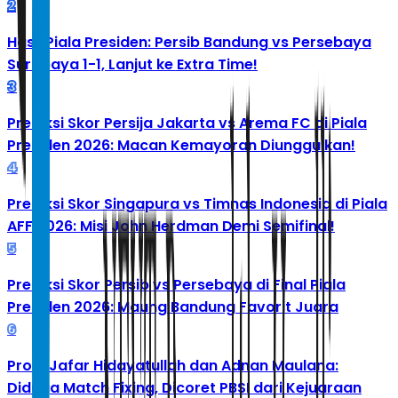
2
Hasil Piala Presiden: Persib Bandung vs Persebaya
Surabaya 1-1, Lanjut ke Extra Time!
3
Prediksi Skor Persija Jakarta vs Arema FC di Piala
Presiden 2026: Macan Kemayoran Diunggulkan!
4
Prediksi Skor Singapura vs Timnas Indonesia di Piala
AFF 2026: Misi John Herdman Demi Semifinal!
5
Prediksi Skor Persib vs Persebaya di Final Piala
Presiden 2026: Maung Bandung Favorit Juara
6
Profil Jafar Hidayatullah dan Adnan Maulana:
Diduga Match Fixing, Dicoret PBSI dari Kejuaraan