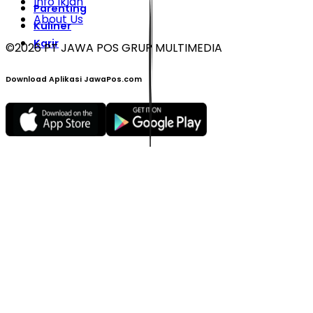
Info Iklan
Parenting
About Us
Kuliner
Karir
©
2026
PT JAWA POS GRUP MULTIMEDIA
Download Aplikasi JawaPos.com