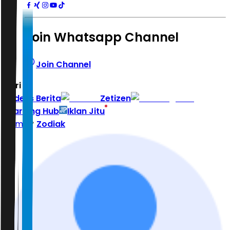
Join Whatsapp Channel
Join Channel
Hari ini
|
Indeks Berita
Zetizen
Learning Hub
Iklan Jitu
Home
Zodiak