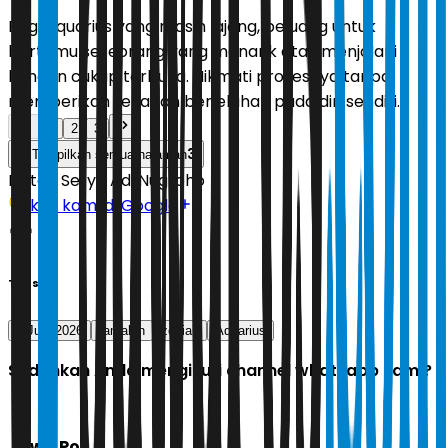
Bagi Aquarius yang masih lajang, peluang untuk
bertemu seseorang yang menarik atau menjalani
kencan cukup terbuka. Nikmati prosesnya tanpa
memberikan tekanan berlebihan pada diri sendiri.
1
2
3
3
Tampilkan semua halaman
Editor:
Setyo Adi Nugroho
Ikuti kami di Google
Tags
9 Juni 2026
ramalan
zodiak
Aquarius
Sudahkah Anda mengikuti channel whatsapp kami?
Jawa Pos