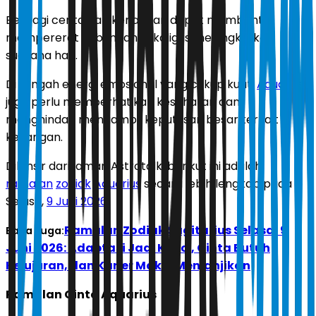
Berbagi cerita dan kenangan dapat membantu
mempererat hubungan sekaligus meningkatkan
suasana hati.
Di tengah energi emosional yang cukup kuat,
Aquarius
juga perlu memperhatikan kesehatan dan
menghindari mengambil keputusan besar terkait
keuangan.
Dilansir dari laman Astrotalk, berikut ini adalah
ramalan
zodiak
Aquarius
secara lebih lengkap pada
Selasa,
9 Juni 2026
.
Ramalan Zodiak Sagitarius Selasa, 9
Baca Juga:
Juni 2026: Adaptasi Jadi Kunci, Cinta Butuh
Kejujuran, dan Karier Makin Menjanjikan
Ramalan Cinta Aquarius