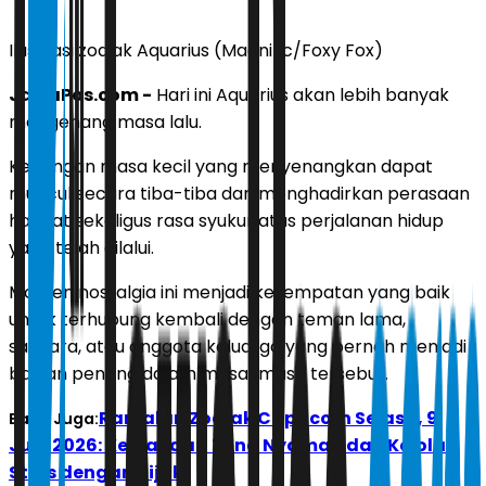
Ilustrasi zodiak Aquarius (Magnific/Foxy Fox)
JawaPos.com
-
Hari ini Aquarius akan lebih banyak
mengenang masa lalu.
Kenangan masa kecil yang menyenangkan dapat
muncul secara tiba-tiba dan menghadirkan perasaan
hangat sekaligus rasa syukur atas perjalanan hidup
yang telah dilalui.
Momen nostalgia ini menjadi kesempatan yang baik
untuk terhubung kembali dengan teman lama,
saudara, atau anggota keluarga yang pernah menjadi
bagian penting dalam masa-masa tersebut.
Ramalan Zodiak Capricorn Selasa, 9
Baca Juga:
Juni 2026: Keluar dari Zona Nyaman dan Kelola
Stres dengan Bijak