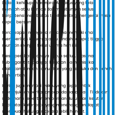
Dalam kehidupan asmara, Aquarius yang telah
menikah atau berada dalam hubungan serius
berpotensi membahas topik penting mengenai masa
depan bersama.
Percakapan mengenai rencana memiliki anak,
memperluas keluarga, atau pindah tempat tinggal
mungkin menjadi fokus utama hari ini.
Meski pembahasannya cukup serius, suasana
hubungan tetap dapat berjalan harmonis jika
dilakukan dengan komunikasi yang terbuka dan penuh
pengertian.
Hari ini juga menjadi waktu yang tepat untuk
menunjukkan perhatian kepada pasangan. Tindakan
sederhana seperti memberikan dukungan, kejutan
kecil, atau kata-kata yang menenangkan dapat
membuat hubungan terasa lebih hangat.