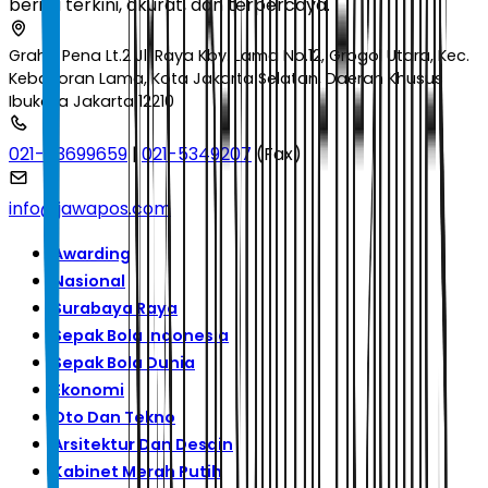
berita terkini, akurat, dan terpercaya.
Graha Pena Lt.2 Jl. Raya Kby. Lama No.12, Grogol Utara, Kec.
Kebayoran Lama, Kota Jakarta Selatan, Daerah Khusus
Ibukota Jakarta 12210
021-53699659
|
021-5349207
(Fax)
info@jawapos.com
Awarding
Nasional
Surabaya Raya
Sepak Bola Indonesia
Sepak Bola Dunia
Ekonomi
Oto Dan Tekno
Arsitektur Dan Desain
Kabinet Merah Putih