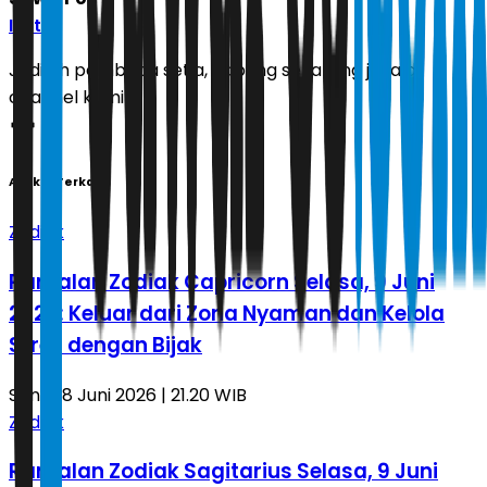
Ikuti
Jadilah pembaca setia, gabung sekarang juga di
channel kami!
Artikel Terkait
Zodiak
Ramalan Zodiak Capricorn Selasa, 9 Juni
2026: Keluar dari Zona Nyaman dan Kelola
Stres dengan Bijak
Senin, 8 Juni 2026 | 21.20 WIB
Zodiak
Ramalan Zodiak Sagitarius Selasa, 9 Juni