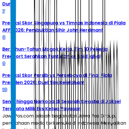
Dunia
7
Prediksi Skor Singapura vs Timnas Indonesia di Piala
AFF 2026: Pembuktian Sihir John Herdman!
8
Bertahun-Tahun Mogok Kerja, Tim 10 Pekerja
Freeport Serahkan Tuntutan ke Said Iqbal
9
Prediksi Skor Persib vs Persebaya di Final Piala
Presiden 2026: Duel Tim Kelelahan!
10
Senpi hingga Narkoba di Sekolah Swasta di Jaksel
Ternyata Milik Eks Ketua Yayasan
JawaPos.com adalah bagian dari Jawa Pos Group,
perusahaan media terkemuka di Indonesia. Menyajikan