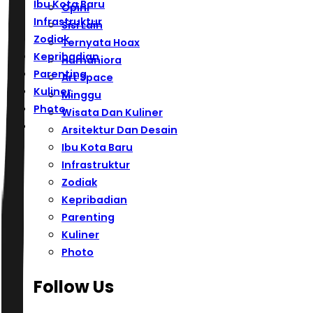
Ibu Kota Baru
Opini
Infrastruktur
Sisi Lain
Zodiak
Ternyata Hoax
Kepribadian
Humaniora
Parenting
Art Space
Kuliner
Minggu
Photo
Wisata Dan Kuliner
Arsitektur Dan Desain
Ibu Kota Baru
Infrastruktur
Zodiak
Kepribadian
Parenting
Kuliner
Photo
Follow Us