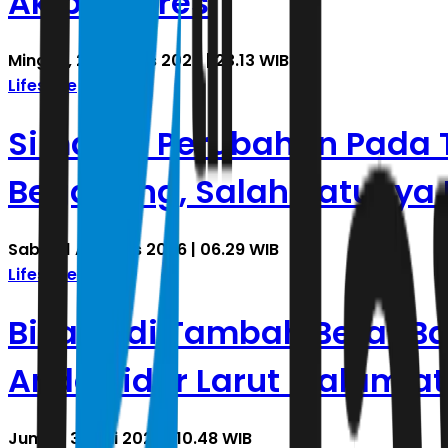
Akibat Stres
Minggu, 2 Agustus 2026 | 23.13 WIB
Lifestyle
Simak, 5 Perubahan Pada 
Begadang, Salah Satunya
Sabtu, 1 Agustus 2026 | 06.29 WIB
Lifestyle
Bisa Jadi Tambah Berat B
Anda Tidur Larut Malam a
Jumat, 31 Juli 2026 | 10.48 WIB