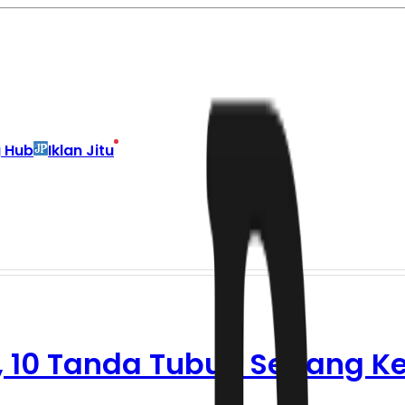
g Hub
Iklan Jitu
, 10 Tanda Tubuh Sedang K