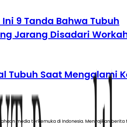
! Ini 9 Tanda Bahwa Tubuh
ng Jarang Disadari Workah
nyal Tubuh Saat Mengalami 
haan media terkemuka di Indonesia. Menyajikan berita te