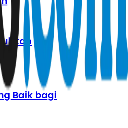
in
tuhkan
ng Baik bagi