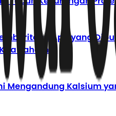
ala Tubuh Kekurangan Prote
emberitahu Apa yang Dibu
 Kita Pahami
Ini Mengandung Kalsium ya