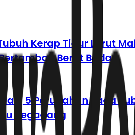
Tubuh Kerap Tidur Larut M
 Bertambah Berat Badan
adan, 5 Perubahan Pada Tu
tau Begadang