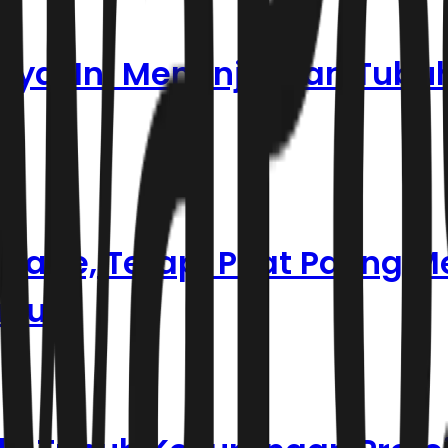
nyal Ini Menunjukkan Tubuh
age, Terapi Pijat Paling 
ubuh