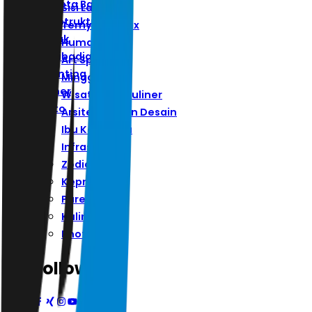
Ibu Kota Baru
Sisi Lain
Infrastruktur
Ternyata Hoax
Zodiak
Humaniora
Kepribadian
Art Space
Parenting
Minggu
Kuliner
Wisata Dan Kuliner
Photo
Arsitektur Dan Desain
Ibu Kota Baru
Infrastruktur
Zodiak
Kepribadian
Parenting
Kuliner
Photo
Follow Us