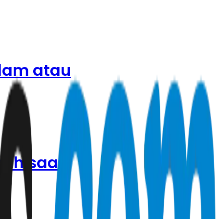
alam atau
buh saat