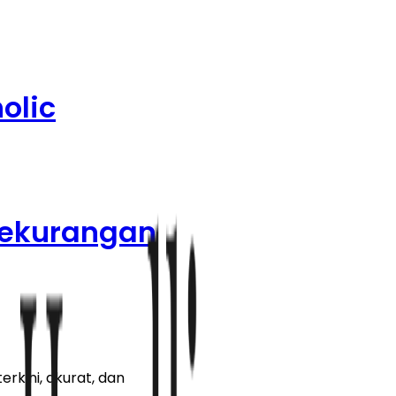
olic
Kekurangan
rkini, akurat, dan