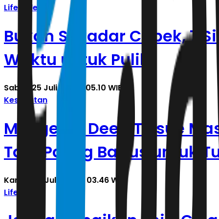
Lifestyle
Bukan Sekadar Capek, 7 Si
Waktu untuk Pulih
Sabtu, 25 Juli 2026 | 05.10 WIB
Kesehatan
Mengenal Deep Tissue Mass
Tapi Paling Bagus untuk T
Kamis, 23 Juli 2026 | 03.46 WIB
Lifestyle