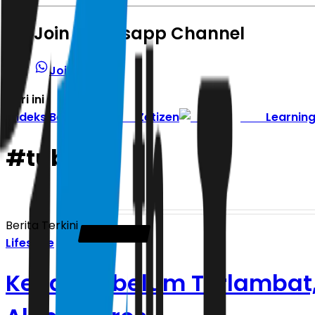
Join Whatsapp Channel
Join Channel
Hari ini
|
Indeks Berita
Zetizen
Learnin
#
tubuh
Berita Terkini
Lifestyle
Kenali Sebelum Terlambat