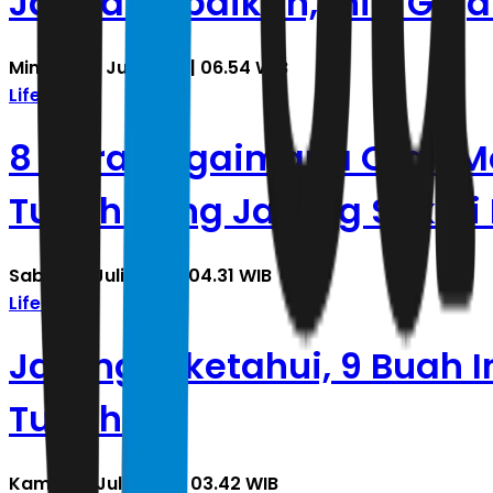
Jangan Abaikan, Ini 7 Gej
Minggu, 19 Juli 2026 | 06.54 WIB
Lifestyle
8 Cara Bagaimana Otak M
Tubuh yang Jarang Sekali
Sabtu, 18 Juli 2026 | 04.31 WIB
Lifestyle
Jarang Diketahui, 9 Buah 
Tubuh
Kamis, 16 Juli 2026 | 03.42 WIB