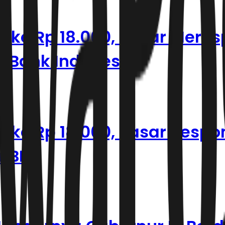
ke Rp 18.060, Pasar Meres
r Bank Indonesia
ke Rp 18.060, Pasar Respon
 BI