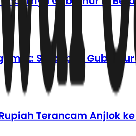
Mundurnya Gubernur BI Be
gamat: Siapapun Gubernur B
 Rupiah Terancam Anjlok ke