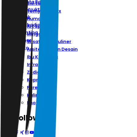
Ibu Kota Baru
Sisi Lain
Infrastruktur
Ternyata Hoax
Zodiak
Humaniora
Kepribadian
Art Space
Parenting
Minggu
Kuliner
Wisata Dan Kuliner
Photo
Arsitektur Dan Desain
Ibu Kota Baru
Infrastruktur
Zodiak
Kepribadian
Parenting
Kuliner
Photo
Follow Us