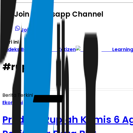
Join Whatsapp Channel
Join Channel
Hari ini
|
Indeks Berita
Zetizen
Learnin
#
rupiah
Berita Terkini
Ekonomi
Prediksi Rupiah Kamis 6 A