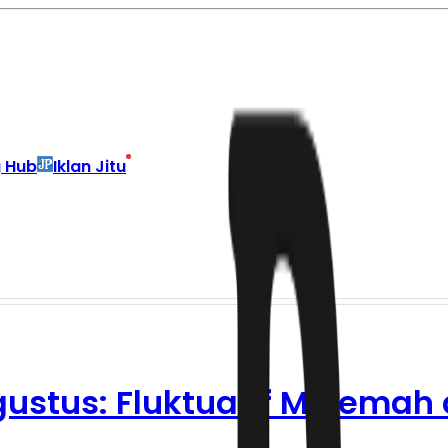
g Hub
Iklan Jitu
gustus: Fluktuatif Melemah