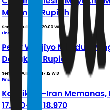
Core Indonesia Meyakini 
Minim ke Rupiah
Senin, 27 Juli 2026 | 20.00 WIB
Finance
Perry Warjiyo Mundur, Pen
Dongkrak Rupiah
Senin, 27 Juli 2026 | 17.12 WIB
Finance
Konflik AS-Iran Memanas,
17.920–Rp 18.970