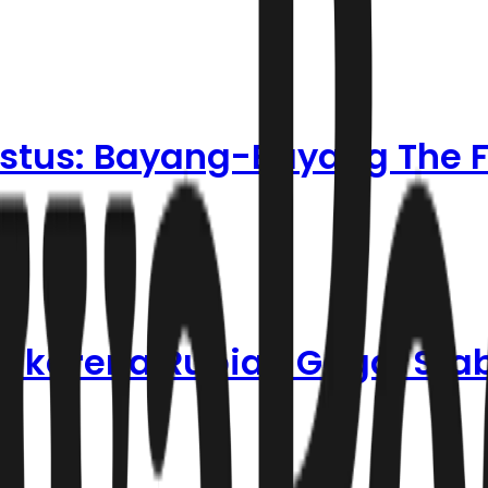
ustus: Bayang-Bayang The F
 karena Rupiah Gagal Stab