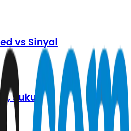
ed vs Sinyal
il, Suku