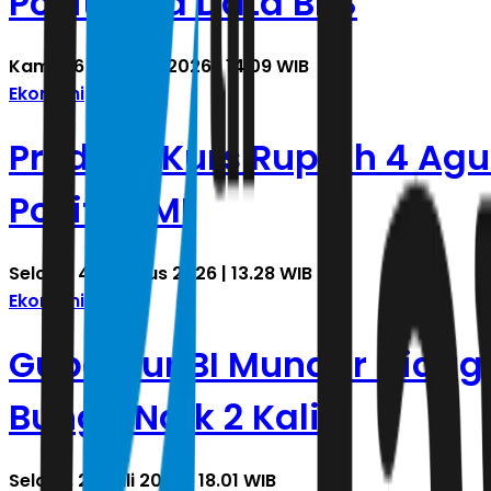
Positifnya Data BPS
Kamis, 6 Agustus 2026 | 14.09 WIB
Ekonomi
Prediksi Kurs Rupiah 4 Ag
Positif PMI
Selasa, 4 Agustus 2026 | 13.28 WIB
Ekonomi
Gubernur BI Mundur Diduga
Bunga Naik 2 Kali
Selasa, 28 Juli 2026 | 18.01 WIB