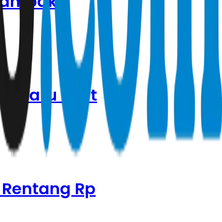
rdampak
I Baru Sulit
 Rentang Rp