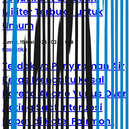
Militer Terbuka untuk
Umum
Jumat, 15 Mei 2026 | 02.29 WIB
Kasuistika
Terdakwa Penyiraman Air
Keras Mengaku Kesal
Karena Andrie Yunus Over
Acting Saat Interupsi
Rapat di Hotel Fairmont