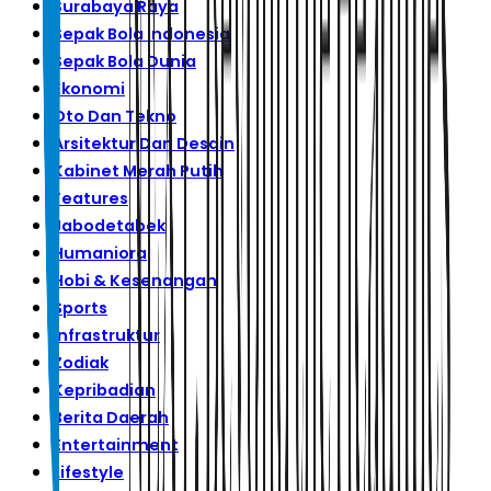
Surabaya Raya
Sepak Bola Indonesia
Sepak Bola Dunia
Ekonomi
Oto Dan Tekno
Arsitektur Dan Desain
Kabinet Merah Putih
Features
Jabodetabek
Humaniora
Hobi & Kesenangan
Sports
Infrastruktur
Zodiak
Kepribadian
Berita Daerah
Entertainment
Lifestyle