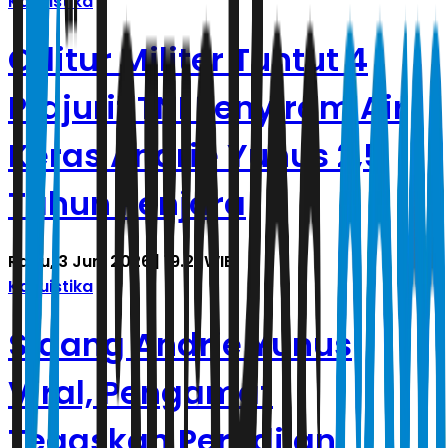
Kasuistika
Oditur Militer Tuntut 4
Prajurit TNI Penyiram Air
Keras Andrie Yunus 2,5
Tahun Penjara
Rabu, 3 Juni 2026 | 19.21 WIB
Kasuistika
Sidang Andrie Yunus
Viral, Pengamat
Tegaskan Peradilan