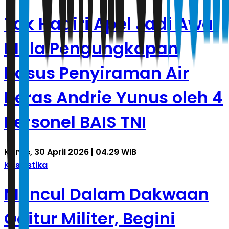
Tak Hadiri Apel Jadi Awal
Mula Pengungkapan
Kasus Penyiraman Air
Keras Andrie Yunus oleh 4
Personel BAIS TNI
Kamis, 30 April 2026 | 04.29 WIB
Kasuistika
Muncul Dalam Dakwaan
Oditur Militer, Begini