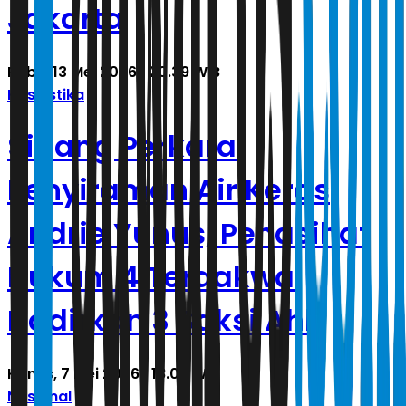
Jakarta
Rabu, 13 Mei 2026 | 20.39 WIB
Kasuistika
Sidang Perkara
Penyiraman Air Keras
Andrie Yunus, Penasihat
Hukum 4 Terdakwa
Hadirkan 3 Saksi Ahli
Kamis, 7 Mei 2026 | 18.05 WIB
Nasional