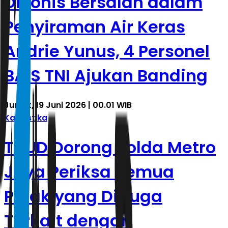
Divonis Bersalah dalam
Penyiraman Air Keras
Andrie Yunus, 4 Personel
BAIS TNI Ajukan Banding
Jumat, 19 Juni 2026 | 00.01 WIB
Kasuistika
TAUD Dorong Polda Metro
Jaya Periksa Semua
Pihak yang Diduga
Terkait dengan