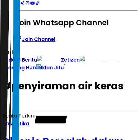
Join Whatsapp Channel
Join Channel
Hari ini
|
Indeks Berita
Zetizen
Learning Hub
Iklan Jitu
#
penyiraman air keras
Berita Terkini
Kasuistika