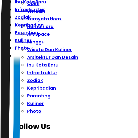
Ibu Kota Baru
Opini
Infrastruktur
Sisi Lain
Zodiak
Ternyata Hoax
Kepribadian
Humaniora
Parenting
Art Space
Kuliner
Minggu
Photo
Wisata Dan Kuliner
Arsitektur Dan Desain
Ibu Kota Baru
Infrastruktur
Zodiak
Kepribadian
Parenting
Kuliner
Photo
Follow Us