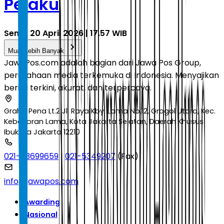
Pelaku
Senin, 20 April 2026 | 17.57 WIB
Muat Lebih Banyak
JawaPos.com adalah bagian dari Jawa Pos Group,
perusahaan media terkemuka di Indonesia. Menyajikan
berita terkini, akurat, dan terpercaya.
Graha Pena Lt.2 Jl. Raya Kby. Lama No.12, Grogol Utara, Kec.
Kebayoran Lama, Kota Jakarta Selatan, Daerah Khusus
Ibukota Jakarta 12210
021-53699659
|
021-5349207
(Fax)
info@jawapos.com
Awarding
Nasional