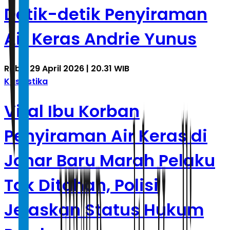
Detik-detik Penyiraman
Air Keras Andrie Yunus
Rabu, 29 April 2026 | 20.31 WIB
Kasuistika
Viral Ibu Korban
Penyiraman Air Keras di
Johar Baru Marah Pelaku
Tak Ditahan, Polisi
Jelaskan Status Hukum