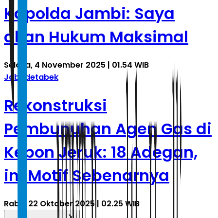
Kapolda Jambi: Saya
akan Hukum Maksimal
Selasa, 4 November 2025 | 01.54 WIB
Jabodetabek
Rekonstruksi
Pembunuhan Agen Gas di
Kebon Jeruk: 18 Adegan,
ini Motif Sebenarnya
Rabu, 22 Oktober 2025 | 02.25 WIB