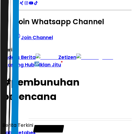
Join Whatsapp Channel
Join Channel
Hari ini
|
Indeks Berita
Zetizen
Learning Hub
Iklan Jitu
#
pembunuhan
berencana
Berita Terkini
Jabodetabek