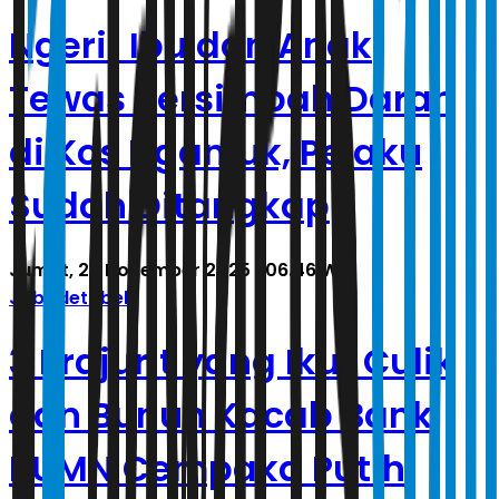
Ngeri! Ibu dan Anak
Tewas Bersimbah Darah
di Kos Nganjuk, Pelaku
Sudah Ditangkap
Jumat, 28 November 2025 | 06.46 WIB
Jabodetabek
3 Prajurit yang Ikut Culik
dan Bunuh Kacab Bank
BUMN Cempaka Putih