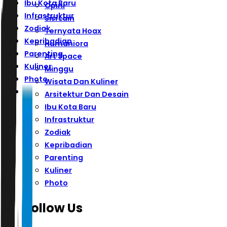
Ibu Kota Baru
Opini
Infrastruktur
Sisi Lain
Zodiak
Ternyata Hoax
Kepribadian
Humaniora
Parenting
Art Space
Kuliner
Minggu
Photo
Wisata Dan Kuliner
Arsitektur Dan Desain
Ibu Kota Baru
Infrastruktur
Zodiak
Kepribadian
Parenting
Kuliner
Photo
Follow Us