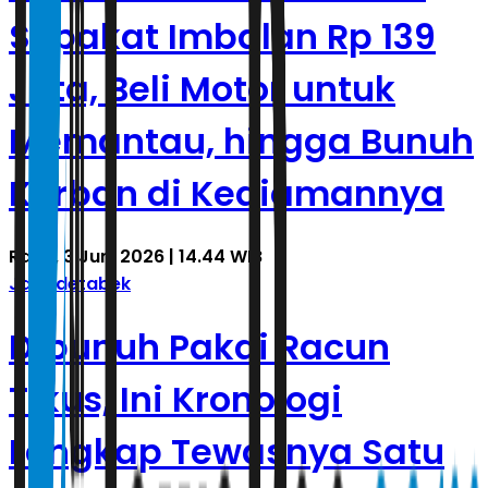
Sepakat Imbalan Rp 139
Juta, Beli Motor untuk
Memantau, hingga Bunuh
Korban di Kediamannya
Rabu, 3 Juni 2026 | 14.44 WIB
Jabodetabek
Dibunuh Pakai Racun
Tikus, Ini Kronologi
Lengkap Tewasnya Satu