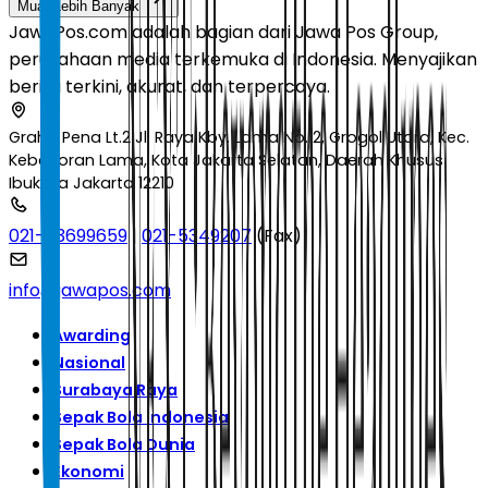
Muat Lebih Banyak
JawaPos.com adalah bagian dari Jawa Pos Group,
perusahaan media terkemuka di Indonesia. Menyajikan
berita terkini, akurat, dan terpercaya.
Graha Pena Lt.2 Jl. Raya Kby. Lama No.12, Grogol Utara, Kec.
Kebayoran Lama, Kota Jakarta Selatan, Daerah Khusus
Ibukota Jakarta 12210
021-53699659
|
021-5349207
(Fax)
info@jawapos.com
Awarding
Nasional
Surabaya Raya
Sepak Bola Indonesia
Sepak Bola Dunia
Ekonomi