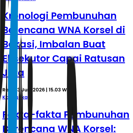
Kronologi Pembunuhan
Berencana WNA Korsel di
Bekasi, Imbalan Buat
Eksekutor Capai Ratusan
Juta
Rabu, 3 Juni 2026 | 15.03 WIB
Kasuistika
Fakta-fakta Pembunuhan
Berencana WNA Korsel: