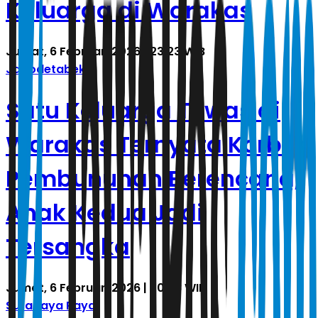
Keluarga di Warakas
Jumat, 6 Februari 2026 | 23.23 WIB
Jabodetabek
Satu Keluarga Tewas di
Warakas Ternyata Korban
Pembunuhan Berencana,
Anak Kedua Jadi
Tersangka
Jumat, 6 Februari 2026 | 20.38 WIB
Surabaya Raya