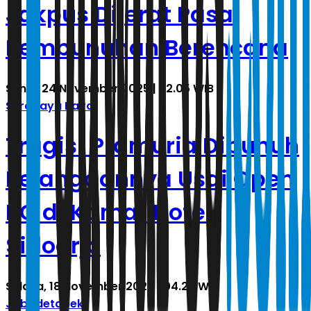
Jakpus Dijerat Pasal
Pembunuhan Berencana
Senin, 24 November 2025 | 22.05 WIB
Surabaya Raya
Tragis! Pramuria Dibunuh
Pelanggannya Usai Open
BO di Kamar Hotel
Sidoarjo
Selasa, 18 November 2025 | 04.27 WIB
Jabodetabek