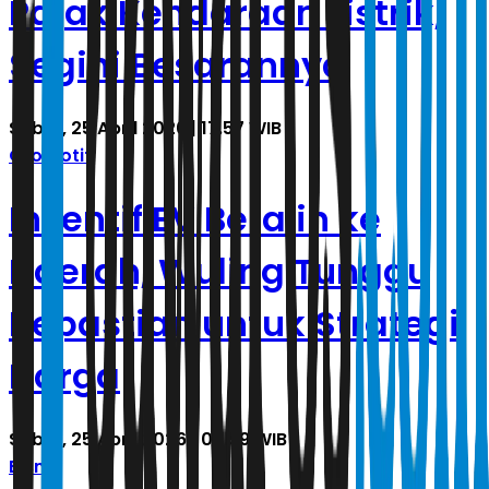
Pajak Kendaraan Listrik,
Segini Besarannya
Sabtu, 25 April 2026 | 17.57 WIB
Otomotif
Insentif EV Beralih ke
Daerah, Wuling Tunggu
Kepastian untuk Strategi
Harga
Sabtu, 25 April 2026 | 03.59 WIB
Bisnis