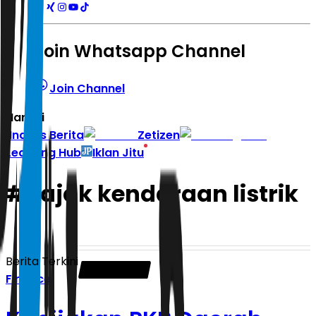
Join Whatsapp Channel
Join Channel
Hari ini
|
Indeks Berita
Zetizen
Learning Hub
Iklan Jitu
#
Pajak kendaraan listrik
Berita Terkini
Finance