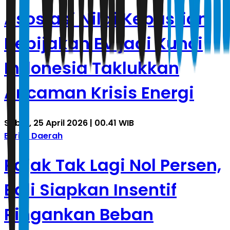
Asosiasi Nilai Kepastian
Kebijakan EV jadi Kunci
Indonesia Taklukkan
Ancaman Krisis Energi
Sabtu, 25 April 2026 | 00.41 WIB
Berita Daerah
Pajak Tak Lagi Nol Persen,
Bali Siapkan Insentif
Ringankan Beban