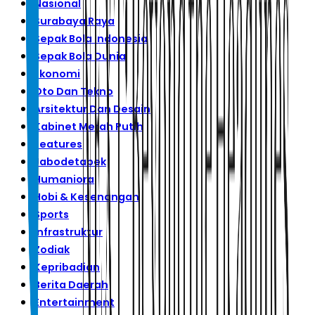
Nasional
Surabaya Raya
Sepak Bola Indonesia
Sepak Bola Dunia
Ekonomi
Oto Dan Tekno
Arsitektur Dan Desain
Kabinet Merah Putih
Features
Jabodetabek
Humaniora
Hobi & Kesenangan
Sports
Infrastruktur
Zodiak
Kepribadian
Berita Daerah
Entertainment