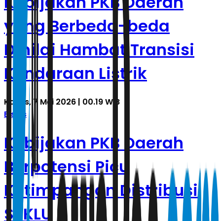
Kebijakan PKB Daerah
yang Berbeda-beda
Dinilai Hambat Transisi
Kendaraan Listrik
Kamis, 7 Mei 2026 | 00.19 WIB
Bisnis
Kebijakan PKB Daerah
Berpotensi Picu
Ketimpangan Distribusi
SPKLU