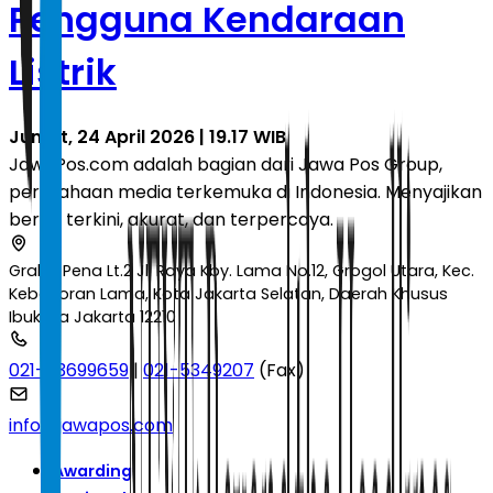
Pengguna Kendaraan
Listrik
Jumat, 24 April 2026 | 19.17 WIB
JawaPos.com adalah bagian dari Jawa Pos Group,
perusahaan media terkemuka di Indonesia. Menyajikan
berita terkini, akurat, dan terpercaya.
Graha Pena Lt.2 Jl. Raya Kby. Lama No.12, Grogol Utara, Kec.
Kebayoran Lama, Kota Jakarta Selatan, Daerah Khusus
Ibukota Jakarta 12210
021-53699659
|
021-5349207
(Fax)
info@jawapos.com
Awarding