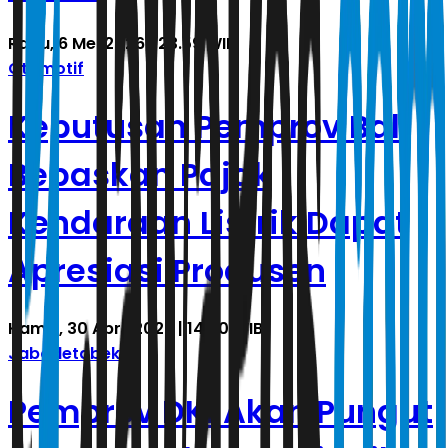
Rabu, 6 Mei 2026 | 23.59 WIB
Otomotif
Keputusan Pemprov Bali
Bebaskan Pajak
Kendaraan Listrik Dapat
Apresiasi Produsen
Kamis, 30 April 2026 | 14.20 WIB
Jabodetabek
Pemprov DKI Akan Pungut