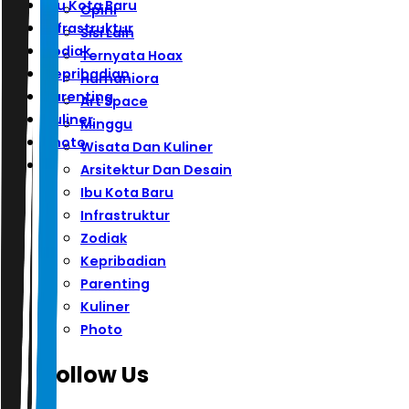
Ibu Kota Baru
Opini
Infrastruktur
Sisi Lain
Zodiak
Ternyata Hoax
Kepribadian
Humaniora
Parenting
Art Space
Kuliner
Minggu
Photo
Wisata Dan Kuliner
Arsitektur Dan Desain
Ibu Kota Baru
Infrastruktur
Zodiak
Kepribadian
Parenting
Kuliner
Photo
Follow Us