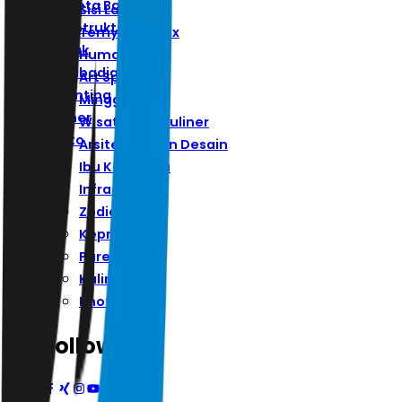
Ibu Kota Baru
Sisi Lain
Infrastruktur
Ternyata Hoax
Zodiak
Humaniora
Kepribadian
Art Space
Parenting
Minggu
Kuliner
Wisata Dan Kuliner
Photo
Arsitektur Dan Desain
Ibu Kota Baru
Infrastruktur
Zodiak
Kepribadian
Parenting
Kuliner
Photo
Follow Us