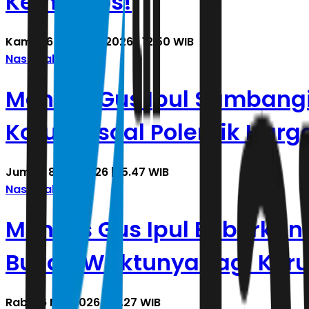
Kemensos!
Kamis, 6 Agustus 2026 | 12.50 WIB
Nasional
Mensos Gus Ipul Sambangi
Korupsi soal Polemik Harg
Jumat, 8 Mei 2026 | 15.47 WIB
Nasional
Mensos Gus Ipul Beberkan
Bukan Waktunya Lagi Koru
Rabu, 6 Mei 2026 | 01.27 WIB