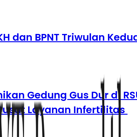
KH dan BPNT Triwulan Kedu
mikan Gedung Gus Dur di R
usat Layanan Infertilitas