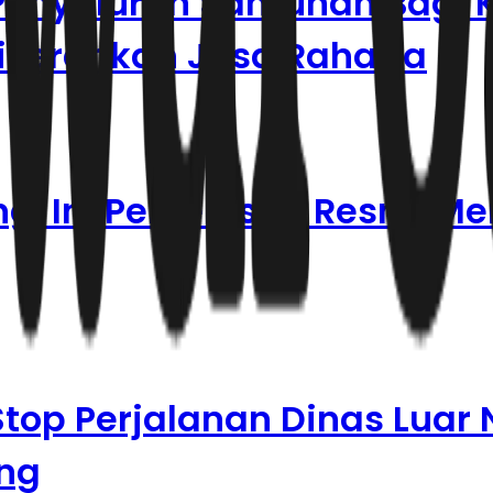
 Penyaluran Santunan Bagi 
iserahkan Jasa Raharja
ng, Ini Penjelasan Resmi M
Stop Perjalanan Dinas Luar 
ang