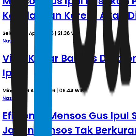
Mensos Gus Ipul Pastikan
Kecelakaan Kereta Akan D
Selasa, 28 April 2026 | 21.36 WIB
Nasional
Viral Kabar Bansos Dipoto
Ipul
Minggu, 26 April 2026 | 06.44 WIB
Nasional
Efisiensi, Mensos Gus Ipul 
Jamin Bansos Tak Berkur