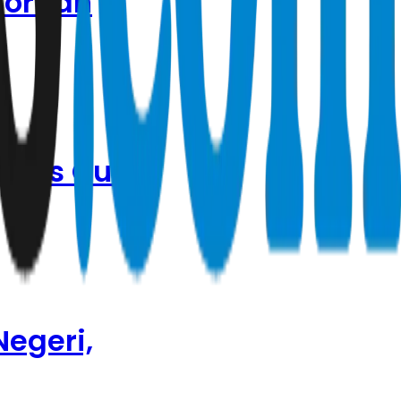
Korban
ensos Gus
Negeri,