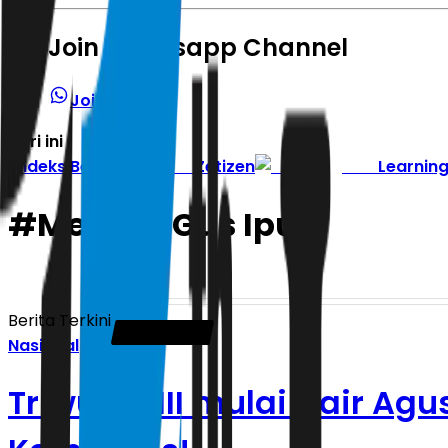
Join Whatsapp Channel
Join Channel
Hari ini
|
Indeks Berita
Zetizen
Learnin
#
Mensos Gus Ipul
Berita Terkini
Nasional
Triwulan III mulai Cair Ag