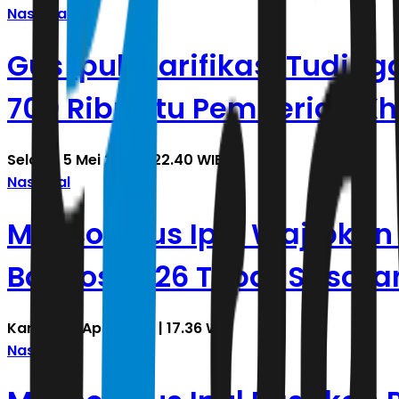
Nasional
Gus Ipul Klarifikasi Tudin
700 Ribu: Itu Pemberian Kh
Selasa, 5 Mei 2026 | 22.40 WIB
Nasional
Mensos Gus Ipul Wajibkan 
Bansos 2026 Tepat Sasara
Kamis, 30 April 2026 | 17.36 WIB
Nasional