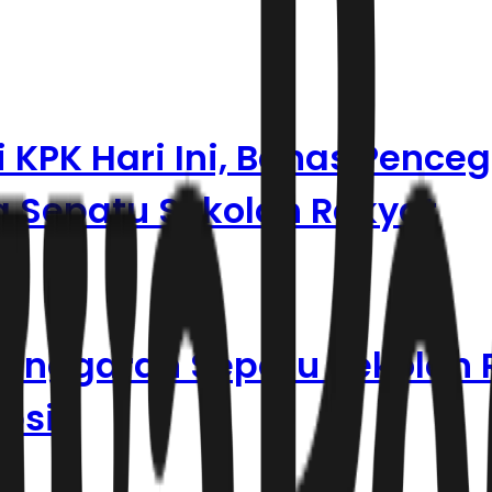
 KPK Hari Ini, Bahas Pence
a Sepatu Sekolah Rakyat
 Anggaran Sepatu Sekolah 
psi