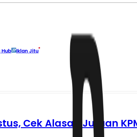
g Hub
Iklan Jitu
ustus, Cek Alasan Jutaan KP