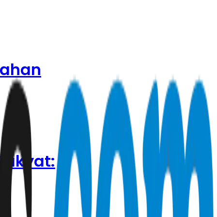
gahan
Rakyat: