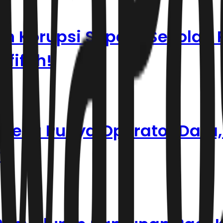
gan Korupsi Sepatu Sekolah
ofifah!
Desa Punya Operator Data,
n