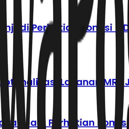
njadi Perhatian Komisi B 
Optimalisasi Layanan MRT 
ayan Jadi Perhatian Komisi