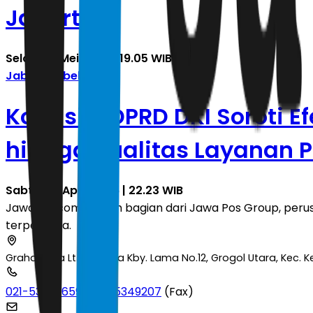
Jakarta
Selasa, 5 Mei 2026 | 19.05 WIB
Jabodetabek
Komisi B DPRD DKI Soroti E
hingga Kualitas Layanan P
Sabtu, 25 April 2026 | 22.23 WIB
JawaPos.com adalah bagian dari Jawa Pos Group, perusa
terpercaya.
Graha Pena Lt.2 Jl. Raya Kby. Lama No.12, Grogol Utara, Kec.
021-53699659
|
021-5349207
(Fax)