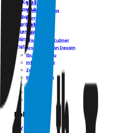
Ibu Kota Baru
Sisi Lain
Infrastruktur
Ternyata Hoax
Zodiak
Humaniora
Kepribadian
Art Space
Parenting
Minggu
Kuliner
Wisata Dan Kuliner
Photo
Arsitektur Dan Desain
Ibu Kota Baru
Infrastruktur
Zodiak
Kepribadian
Parenting
Kuliner
Photo
Follow Us