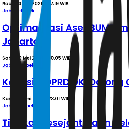
Rabu, 13 Mei 2026 | 22.19 WIB
Jabodetabek
Optimalisasi Aset BUMD me
Jakarta
Sabtu, 9 Mei 2026 | 00.05 WIB
Jabodetabek
Komisi B DPRD DKI Dorong 
Kamis, 7 Mei 2026 | 23.01 WIB
Jabodetabek
Tingkat Kesejahteraan Nel