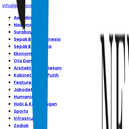
info@jawapos.com
Awarding
Nasional
Surabaya Raya
Sepak Bola Indonesia
Sepak Bola Dunia
Ekonomi
Oto Dan Tekno
Arsitektur Dan Desain
Kabinet Merah Putih
Features
Jabodetabek
Humaniora
Hobi & Kesenangan
Sports
Infrastruktur
Zodiak