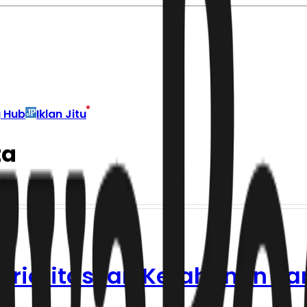
g Hub
Iklan Jitu
ta
 Prioritaskan Ketahanan P