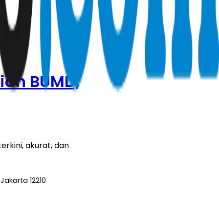
rian BUMD,
rkini, akurat, dan
Jakarta 12210