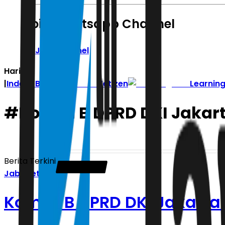
Join Whatsapp Channel
Join Channel
Hari ini
|
Indeks Berita
Zetizen
Learnin
#
Komisi B DPRD DKI Jakar
Berita Terkini
Jabodetabek
Komisi B DPRD DKI Jakarta