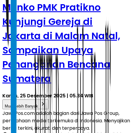
Menko PMK Pratikno
Kunjungi Gereja di
Jakarta di Malam Natal,
Sampaikan Upaya
Penanganan Bencana
Sumatera
Kamis, 25 Desember 2025 | 05.34 WIB
Muat Lebih Banyak
JawaPos.com adalah bagian dari Jawa Pos Group,
perusahaan media terkemuka di Indonesia. Menyajikan
berita terkini, akurat, dan terpercaya.