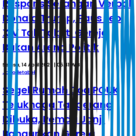
Respons Serangan Verbal
Donald Trump, Paus Leo
XIV Tak Takut: Gereja
Bukan Arena Politik
Selasa, 14 April 2026 | 05.41 WIB
Jabodetabek
Segel Rumah Doa POUK
Teluknaga Tangerang
Dibuka, Pemda Janji
Bangunkan Gereja