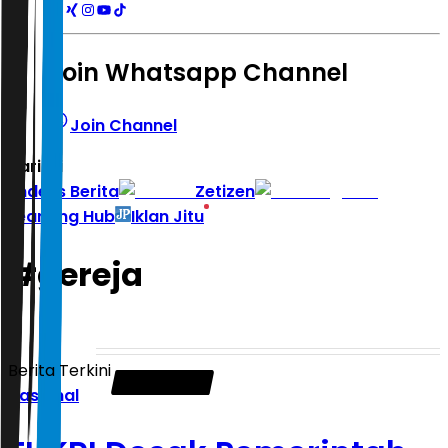
Join Whatsapp Channel
Join Channel
Hari ini
|
Indeks Berita
Zetizen
Learning Hub
Iklan Jitu
#
gereja
Berita Terkini
Nasional