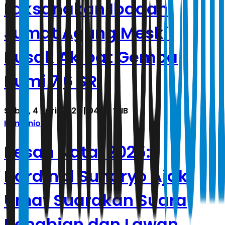
Laksanakan Ibadah
Jumat Agung Meski
Rusak Akibat Gempa
Bumi 7,6 SR
Sabtu, 4 April 2026 | 04.36 WIB
Humaniora
Pesan Natal 2025:
Kardinal Suharyo Ajak
Umat Suarakan Suara
Kenabian dan Lawan