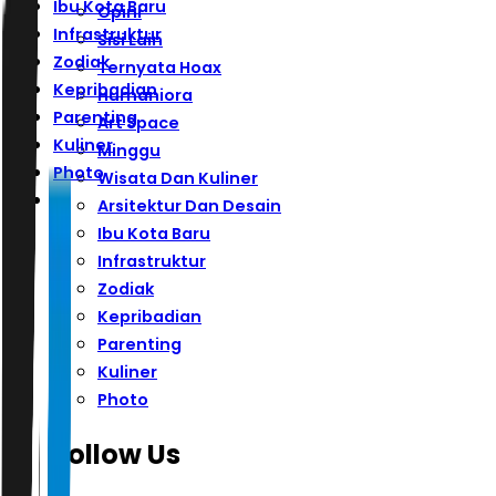
Ibu Kota Baru
Opini
Infrastruktur
Sisi Lain
Zodiak
Ternyata Hoax
Kepribadian
Humaniora
Parenting
Art Space
Kuliner
Minggu
Photo
Wisata Dan Kuliner
Arsitektur Dan Desain
Ibu Kota Baru
Infrastruktur
Zodiak
Kepribadian
Parenting
Kuliner
Photo
Follow Us