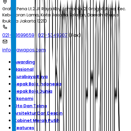
Graha Pena Lt.2 Jl. Raya Kby. Lama No.12, Grogol Utara, Kec.
Kebayoran Lama, Kota Jakarta Selatan, Daerah Khusus
Ibukota Jakarta 12210
021-53699659
|
021-5349207
(Fax)
info@jawapos.com
Awarding
Nasional
Surabaya Raya
Sepak Bola Indonesia
Sepak Bola Dunia
Ekonomi
Oto Dan Tekno
Arsitektur Dan Desain
Kabinet Merah Putih
Features