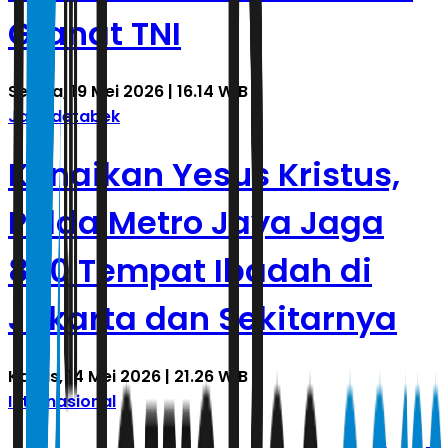
Granat TNI
Selasa, 19 Mei 2026 | 16.14 WIB
Jabodetabek
Kenaikan Yesus Kristus,
Polda Metro Jaya Jaga
860 Tempat Ibadah di
Jakarta dan Sekitarnya
Kamis, 14 Mei 2026 | 21.26 WIB
Internasional