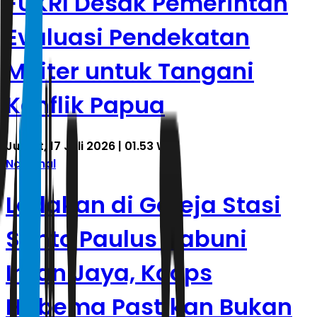
FUKRI Desak Pemerintah
Evaluasi Pendekatan
Militer untuk Tangani
Konflik Papua
Jumat, 17 Juli 2026 | 01.53 WIB
Nasional
Ledakan di Gereja Stasi
Santo Paulus Nabuni
Intan Jaya, Koops
Habema Pastikan Bukan