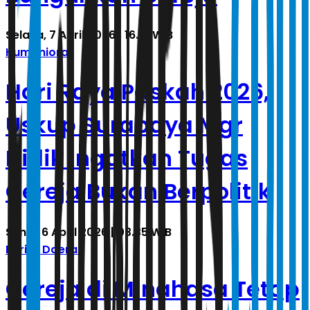
Selasa, 7 April 2026 | 16.51 WIB
Humaniora
Hari Raya Paskah 2026,
Uskup Surabaya Mgr
Didik Ingatkan Tugas
Gereja Bukan Berpolitik
Senin, 6 April 2026 | 03.35 WIB
Berita Daerah
Gereja di Minahasa Tetap