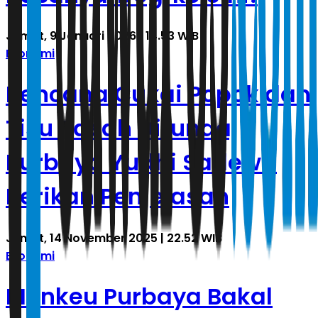
Jumat, 9 Januari 2026 | 14.53 WIB
Ekonomi
Rencana Cukai Popok dan
Tisu Basah Ditunda,
Purbaya Yudhi Sadewa
Berikan Penjelasan
Jumat, 14 November 2025 | 22.52 WIB
Ekonomi
Menkeu Purbaya Bakal