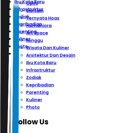
Ibu Kota Baru
Opini
Infrastruktur
Sisi Lain
Zodiak
Ternyata Hoax
Kepribadian
Humaniora
Parenting
Art Space
Kuliner
Minggu
Photo
Wisata Dan Kuliner
Arsitektur Dan Desain
Ibu Kota Baru
Infrastruktur
Zodiak
Kepribadian
Parenting
Kuliner
Photo
Follow Us