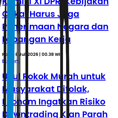
Komisi XI DPR: Kebijakan
Cukai Harus Jaga
Penerimaan Negara dan
Lapangan Kerja
Rabu, 8 Juli 2026 | 00.38 WIB
Ekonomi
Usul Rokok Murah untuk
Masyarakat Ditolak,
Ekonom Ingatkan Risiko
Downtrading Kian Parah