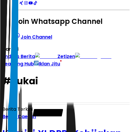
Join Whatsapp Channel
Join Channel
Hari ini
|
Indeks Berita
Zetizen
Learning Hub
Iklan Jitu
#
cukai
Berita Terkini
Berita Daerah