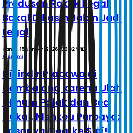
Produsen Rokok Ilegal
Bakal Dikasih Jalan Jadi
Legal
Kamis, 15 Januari 2026 | 23.32 WIB
Ekonomi
Disindir Prabowo di
Hambalang karena Ulah
Oknum Pajak dan Bea
Cukai, Menkeu Purbaya:
Rasanya 'Deg' ke Sini!