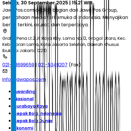
Selasa, 30 September 2025 | 15.21 WIB
JawaPos.com adalah bagian dari Jawa Pos Group,
perusahaan media terkemuka di Indonesia. Menyajikan
berita terkini, akurat, dan terpercaya.
Graha Pena Lt.2 Jl. Raya Kby. Lama No.12, Grogol Utara, Kec.
Kebayoran Lama, Kota Jakarta Selatan, Daerah Khusus
Ibukota Jakarta 12210
021-53699659
|
021-5349207
(Fax)
info@jawapos.com
Awarding
Nasional
Surabaya Raya
Sepak Bola Indonesia
Sepak Bola Dunia
Ekonomi