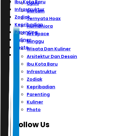
Ibu Kota Baru
Opini
Infrastruktur
Sisi Lain
Zodiak
Ternyata Hoax
Kepribadian
Humaniora
Parenting
Art Space
Kuliner
Minggu
Photo
Wisata Dan Kuliner
Arsitektur Dan Desain
Ibu Kota Baru
Infrastruktur
Zodiak
Kepribadian
Parenting
Kuliner
Photo
Follow Us