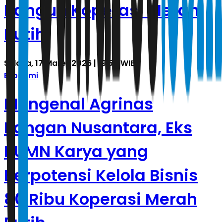
Bangun Koperasi Merah
Putih
Selasa, 17 Maret 2026 | 19.54 WIB
Ekonomi
Mengenal Agrinas
Pangan Nusantara, Eks
BUMN Karya yang
Berpotensi Kelola Bisnis
80 Ribu Koperasi Merah