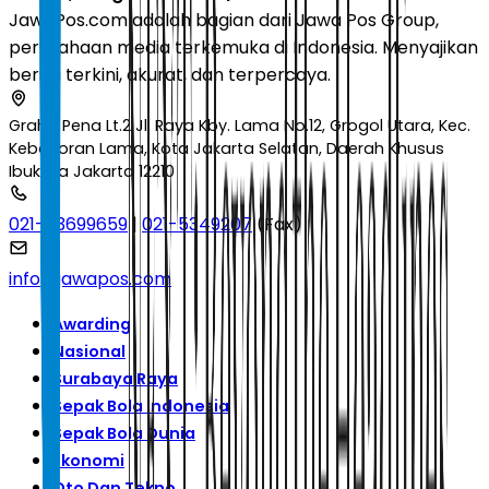
JawaPos.com adalah bagian dari Jawa Pos Group,
perusahaan media terkemuka di Indonesia. Menyajikan
berita terkini, akurat, dan terpercaya.
Graha Pena Lt.2 Jl. Raya Kby. Lama No.12, Grogol Utara, Kec.
Kebayoran Lama, Kota Jakarta Selatan, Daerah Khusus
Ibukota Jakarta 12210
021-53699659
|
021-5349207
(Fax)
info@jawapos.com
Awarding
Nasional
Surabaya Raya
Sepak Bola Indonesia
Sepak Bola Dunia
Ekonomi
Oto Dan Tekno