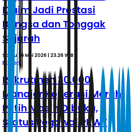
Klaim Jadi Prestasi
Bangsa dan Tonggak
Sejarah
Sabtu, 16 Mei 2026 | 23.26 WIB
Ekonomi
Rekrutmen 30.000
Manajer Koperasi Merah
Putih Masih Dibuka,
Status Pegawai PKWT