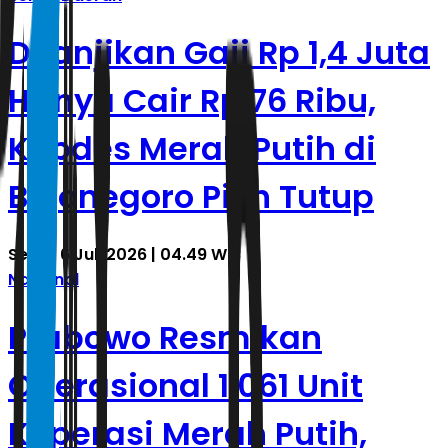
Dijanjikan Gaji Rp 1,4 Juta
Hanya Cair Rp 76 Ribu,
Kopdes Merah Putih di
Bojonegoro Pilih Tutup
Senin, 6 Juli 2026 | 04.49 WIB
Nasional
Prabowo Resmikan
Operasional 1.061 Unit
Koperasi Merah Putih,