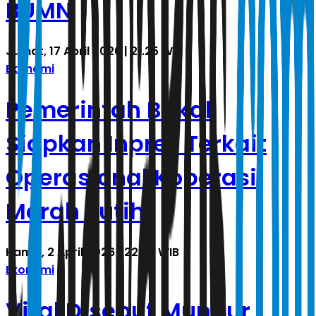
BUMN
Jumat, 17 April 2026 | 21.25 WIB
Ekonomi
Pemerintah Bakal
Siapkan Inpres Terkait
Operasional Koperasi
Merah Putih
Kamis, 2 April 2026 | 22.37 WIB
Ekonomi
Viral Disebut Mundur