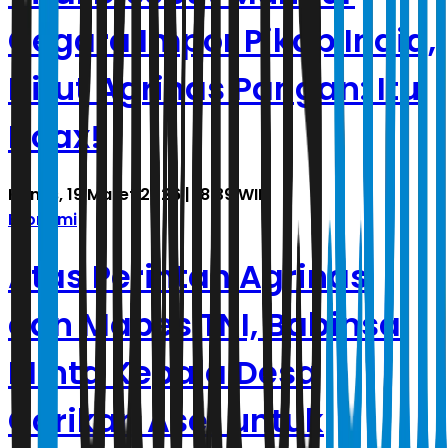
Gegara Impor Pikap India,
Dirut Agrinas Pangan: Itu
Hoax!
Kamis, 19 Maret 2026 | 18.39 WIB
Ekonomi
Atas Perintah Agrinas
dan Mabes TNI, Babinsa
Minta Kepala Desa
Carikan Aset untuk