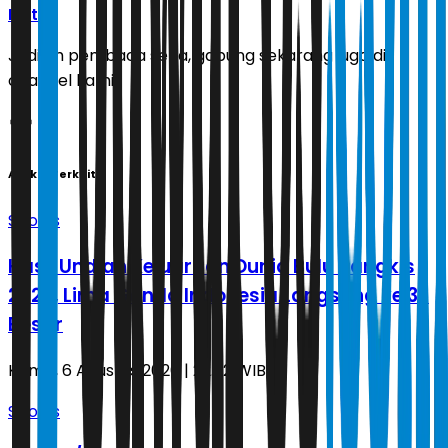
Ikuti
Jadilah pembaca setia, gabung sekarang juga di
channel kami!
Artikel Terkait
Sports
Hasil Undian Kejuaraan Dunia Bulu Tangkis
2026, Lima Ganda Indonesia Langsung ke 32
Besar
Kamis, 6 Agustus 2026 | 22.22 WIB
Sports