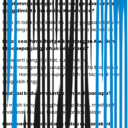
sebelumnya, sempat ada kans perubahan nama
yang diminta tim review Kemenpora?
Saya sih tidak tahu kalau itu. Kalau yang saya tahu tim
saya yang ini. Jadi saya fokusnya sama pemain ini.
Kalau coach melihat perkembangan Alwi dan
Ubed sepanjang tahun ini gimana?
Ya seperti yang kita lihat, dua anak ini
perkembangannya cukup bagus ya. Kita lihat tahun
depan. Harapan saya supaya lebih berbicara di level
yang lebih tinggi.
Evaluasi keduanya untuk tahun depan apa?
Ya masih banyak yang harus dipelahari, masih jauh
anak anak ini untuk terus belajar dan belajar
Kan coach pernah bilang kalau dua anak ini