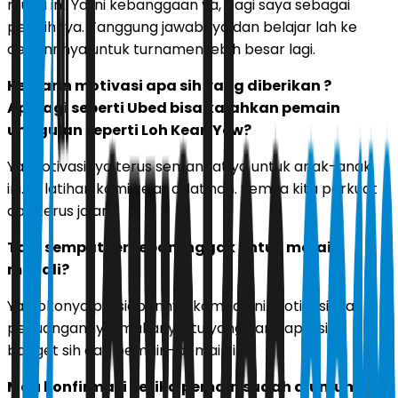
muda ini. Ya ini kebanggaan ya, bagi saya sebagai
pelatihnya. Tanggung jawabnya dan belajar lah ke
depannnya untuk turnamen lebih besar lagi.
Kemarin motivasi apa sih yang diberikan ?
Apalagi seperti Ubed bisa kalahkan pemain
unggulan seperti Loh Kean Yew?
Ya motivasinya terus semangat ya untuk anak-anak
ini. Di latihan kami kejar di latihan. Semua kita perkuat
dan terus jalani.
Tapi sempat terbebani nggak untuk meraih
medali?
Ya pokonya persiapannya kami jalani. Motivasinya,
perjuangannya, makanya itu yang kami apresiasi
banget sih dari pemain-pemain ini.
Mau konfirmasi ketika pemain sudah diumumkan