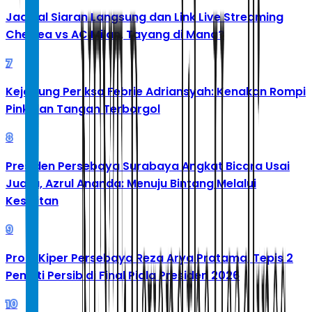
Jadwal Siaran Langsung dan Link Live Streaming
Chelsea vs AC Milan, Tayang di Mana?
7
Kejagung Periksa Febrie Adriansyah: Kenakan Rompi
Pink dan Tangan Terborgol
8
Presiden Persebaya Surabaya Angkat Bicara Usai
Juara, Azrul Ananda: Menuju Bintang Melalui
Kesulitan
9
Profil Kiper Persebaya Reza Arya Pratama, Tepis 2
Penalti Persib di Final Piala Presiden 2026
10