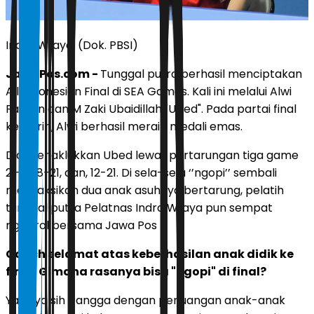
Indra Wijaya. (Dok. PBSI)
JawaPos.com -
Tunggal putra berhasil menciptakan
All Indonesian Final di SEA Games. Kali ini melalui Alwi
Farhan dan M Zaki Ubaidillah "Ubed". Pada partai final
kemarin, Alwi berhasil meraih medali emas.
Dia menaklukkan Ubed lewat pertarungan tiga game
21-13, 8-21, dan, 12-21. Di sela-sela ‘’ngopi’’ sembali
menyaksikan dua anak asuhnya bertarung, pelatih
tunggal putra Pelatnas Indra Wijaya pun sempat
ngobrol bersama Jawa Pos
Coach selamat atas keberhasilan anak didik ke
final. Gimana rasanya bisa "ngopi" di final?
Ya saya sih bangga dengan perjuangan anak-anak