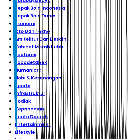
Surabaya Raya
Sepak Bola Indonesia
Sepak Bola Dunia
Ekonomi
Oto Dan Tekno
Arsitektur Dan Desain
Kabinet Merah Putih
Features
Jabodetabek
Humaniora
Hobi & Kesenangan
Sports
Infrastruktur
Zodiak
Kepribadian
Berita Daerah
Entertainment
Lifestyle