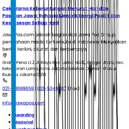
Cek Warna Keberuntungan Menurut Hari dan
Pasaran Jawa: Rahasia Menarik Energi Positif dan
Kesuksesan Setiap Hari!
JawaPos.com adalah bagian dari Jawa Pos Group,
perusahaan media terkemuka di Indonesia. Menyajikan
berita terkini, akurat, dan terpercaya.
Graha Pena Lt.2 Jl. Raya Kby. Lama No.12, Grogol Utara, Kec.
Kebayoran Lama, Kota Jakarta Selatan, Daerah Khusus
Ibukota Jakarta 12210
021-53699659
|
021-5349207
(Fax)
info@jawapos.com
Awarding
Nasional