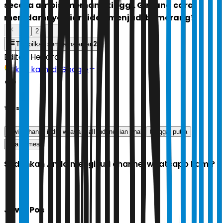
secara ambisi memang tinggi. Gimana cara
meredamnya biar tidak menjadi bumerang?
1
2
2
Tampilkan semua halaman
Editor:
Hendra
Ikuti kami di Google
Tags
alwi farhan
indra wijaya
all indonesian final
tunggal putra
sea games
Sudahkah Anda mengikuti channel whatsapp kami?
Jawa Pos