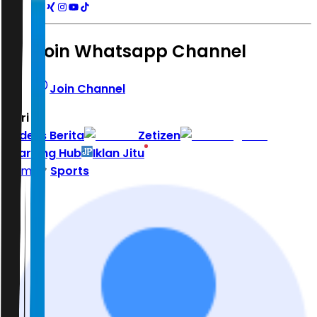
Join Whatsapp Channel
Join Channel
Hari ini
|
Indeks Berita
Zetizen
Learning Hub
Iklan Jitu
Home
Sports