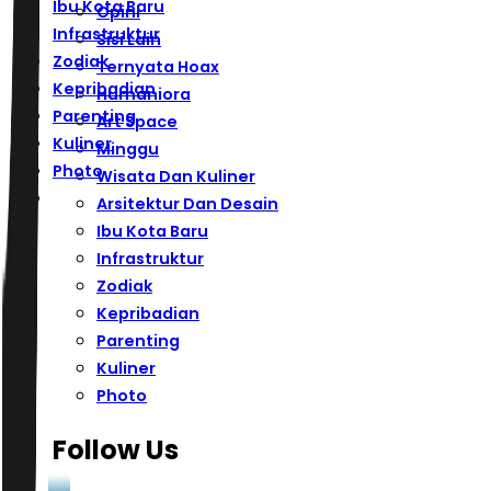
Ibu Kota Baru
Opini
Infrastruktur
Sisi Lain
Zodiak
Ternyata Hoax
Kepribadian
Humaniora
Parenting
Art Space
Kuliner
Minggu
Photo
Wisata Dan Kuliner
Arsitektur Dan Desain
Ibu Kota Baru
Infrastruktur
Zodiak
Kepribadian
Parenting
Kuliner
Photo
Follow Us