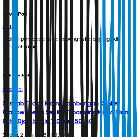
Jawa Pos
Ikuti
Jadilah pembaca setia, gabung sekarang juga di
channel kami!
Artikel Terkait
Nasional
Seskab Teddy Klaim Rombongan Kunker
Prabowo Lebih Sedikit Dibanding Masa Dino
Patti Djalal: Dulu 120, Kini 50-60
Selasa, 2 Juni 2026 | 18.17 WIB