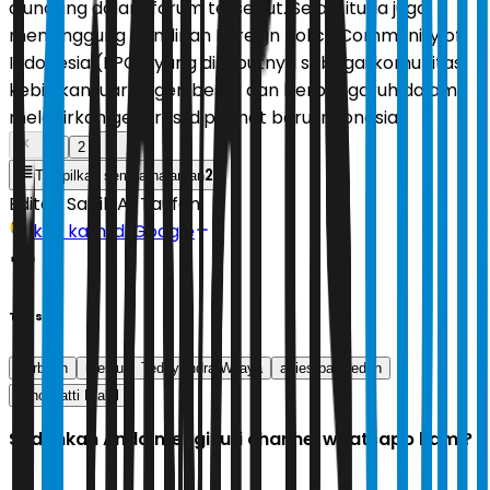
diundang dalam forum tersebut. Selain itu, ia juga
menyinggung pendirian Foreign Policy Community of
Indonesia (FPCI) yang disebutnya sebagai komunitas
kebijakan luar negeri besar dan berpengaruh dalam
melahirkan generasi diplomat baru Indonesia.
1
2
2
Tampilkan semua halaman
Editor:
Sabik Aji Taufan
Ikuti kami di Google
Tags
karbitan
menlu
Teddy Indra Wijaya
anies baswedan
Dino Patti Djalal
Sudahkah Anda mengikuti channel whatsapp kami?