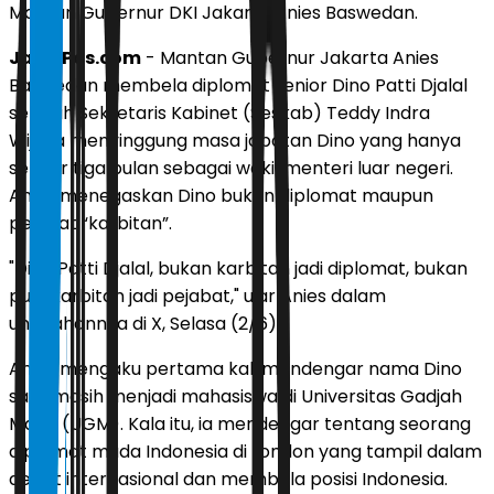
Mantan Gubernur DKI Jakarta Anies Baswedan.
JawaPos.com
- Mantan Gubernur Jakarta Anies
Baswedan membela diplomat senior Dino Patti Djalal
setelah Sekretaris Kabinet (Seskab) Teddy Indra
Wijaya menyinggung masa jabatan Dino yang hanya
sekitar tiga bulan sebagai wakil menteri luar negeri.
Anies menegaskan Dino bukan diplomat maupun
pejabat “karbitan”.
"Dino Patti Djalal, bukan karbitan jadi diplomat, bukan
pula karbitan jadi pejabat," ujar Anies dalam
unggahannya di X, Selasa (2/6).
Anies mengaku pertama kali mendengar nama Dino
saat masih menjadi mahasiswa di Universitas Gadjah
Mada (UGM). Kala itu, ia mendengar tentang seorang
diplomat muda Indonesia di London yang tampil dalam
debat internasional dan membela posisi Indonesia.