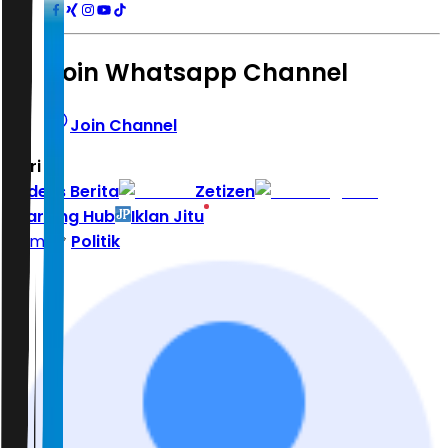
Join Whatsapp Channel
Join Channel
Hari ini
|
Indeks Berita
Zetizen
Learning Hub
Iklan Jitu
Home
Politik