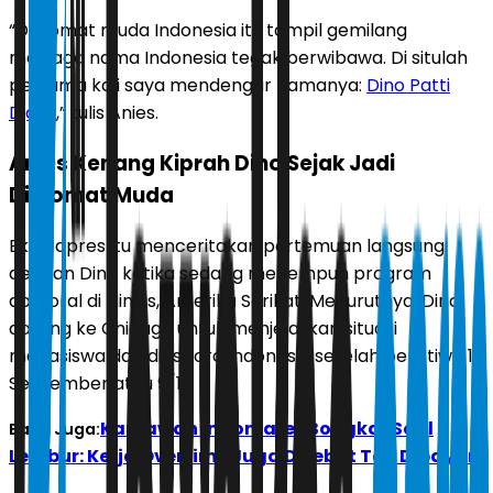
“Diplomat muda Indonesia itu tampil gemilang
menjaga nama Indonesia tegak berwibawa. Di situlah
pertama kali saya mendengar namanya:
Dino Patti
Djalal
,” tulis Anies.
Anies Kenang Kiprah Dino Sejak Jadi
Diplomat Muda
Eks Capres itu menceritakan pertemuan langsung
dengan Dino ketika sedang menempuh program
doktoral di Illinois, Amerika Serikat. Menurutnya, Dino
datang ke Chicago untuk menjelaskan situasi
mahasiswa dan diaspora Indonesia setelah peristiwa 11
September atau 9/11.
Karyawan Indomaret Bongkar Soal
Baca Juga:
Lembur: Kerja Overtime Juga Disebut Tak Dibayar