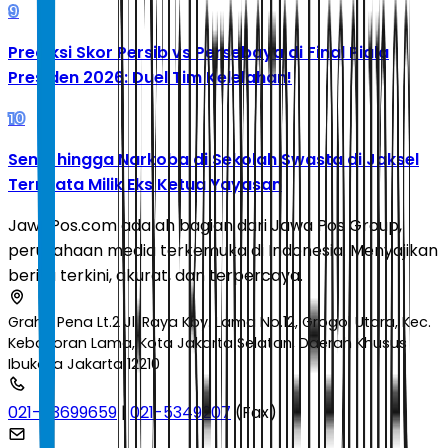
9
Prediksi Skor Persib vs Persebaya di Final Piala
Presiden 2026: Duel Tim Kelelahan!
10
Senpi hingga Narkoba di Sekolah Swasta di Jaksel
Ternyata Milik Eks Ketua Yayasan
JawaPos.com adalah bagian dari Jawa Pos Group,
perusahaan media terkemuka di Indonesia. Menyajikan
berita terkini, akurat, dan terpercaya.
Graha Pena Lt.2 Jl. Raya Kby. Lama No.12, Grogol Utara, Kec.
Kebayoran Lama, Kota Jakarta Selatan, Daerah Khusus
Ibukota Jakarta 12210
021-53699659
|
021-5349207
(Fax)