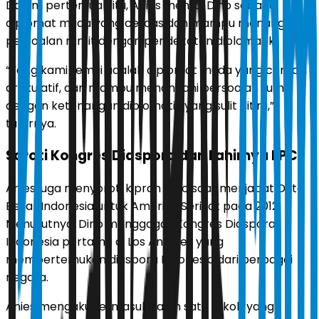
Dalam pertemuan itu, Anies menilai Dino sebagai
diplomat muda yang cerdas dan mampu menangani
persoalan rumit dengan pendekatan diplomatik.
“Yang kami temui adalah diplomat muda yang cerdas,
artikulatif, dan mampu menangani persoalan rumit
dengan ketenangan diplomatik yang sulit ditiru,”
tuturnya.
Soroti Kongres Diaspora dan Lahirnya FPCI
Anies juga menyoroti kiprah Dino saat menjabat Duta
Besar Indonesia untuk Amerika Serikat pada 2012.
Menurutnya, Dino menggagas Kongres Diaspora
Indonesia pertama di Los Angeles yang
mempertemukan diaspora Indonesia dari berbagai
negara.
Anies mengaku termasuk salah satu tokoh yang