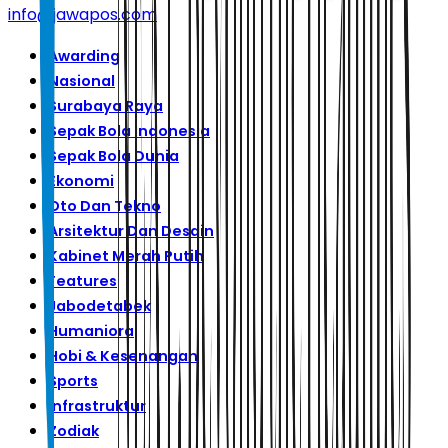
info@jawapos.com
Awarding
Nasional
Surabaya Raya
Sepak Bola Indonesia
Sepak Bola Dunia
Ekonomi
Oto Dan Tekno
Arsitektur Dan Desain
Kabinet Merah Putih
Features
Jabodetabek
Humaniora
Hobi & Kesenangan
Sports
Infrastruktur
Zodiak