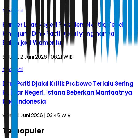
Nasional
Kunker Luar Negeri Presiden Dikritik, Teddy
Singgung Dino Patti Djalal yang hanya 3
Bulan jadi Wamenlu
Selasa, 2 Juni 2026 | 06.21 WIB
Nasional
Dino Patti Djalal Kritik Prabowo Terlalu Sering
ke Luar Negeri, Istana Beberkan Manfaatnya
bagi Indonesia
Senin, 1 Juni 2026 | 03.45 WIB
Terpopuler