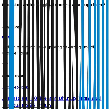
Sudahkah Anda mengikuti channel whatsapp kami?
Jawa Pos
Ikuti
Jadilah pembaca setia, gabung sekarang juga di
channel kami!
Artikel Terkait
Jabodetabek
Jakarta Fair 2026 Resmi Ditutup, Transaksi
Tembus Rp 8,2 Triliun