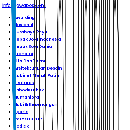
info@jawapos.com
Awarding
Nasional
Surabaya Raya
Sepak Bola Indonesia
Sepak Bola Dunia
Ekonomi
Oto Dan Tekno
Arsitektur Dan Desain
Kabinet Merah Putih
Features
Jabodetabek
Humaniora
Hobi & Kesenangan
Sports
Infrastruktur
Zodiak