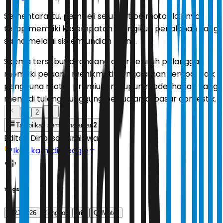
Sementara itu, pembeli seluruh tipe motor lainnya
tetap memiliki kesempatan mengikuti perjalanan yang
sama melalui sistem undian resmi.
Skema tersebut dirancang agar seluruh pelanggan
memiliki peluang menikmati pengalaman serupa, baik
pengguna motor premium maupun model harian yang
menjadi tulang punggung penjualan di pasar domestik.
1
2
2
Tampilkan semua halaman
Editor:
Dinarsa Kurniawan
Ikuti kami di Google
Tags
PRJ 2026
tiongkok
trip
QJMotor