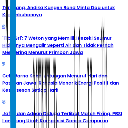
Tumbang, Andika Kangen Band Minta Doa untuk
Kesembuhannya
6
'Tibo Sri': 7 Weton yang Memiliki Rezeki Seumur
Hidupnya Mengalir Seperti Air dan Tidak Pernah
Mengering Menurut Primbon Jawa
7
Cek Warna Keberuntungan Menurut Hari dan
Pasaran Jawa: Rahasia Menarik Energi Positif dan
Kesuksesan Setiap Hari!
8
Jafar dan Adnan Diduga Terlibat Match Fixing, PBSI
Langsung Ubah Komposisi Ganda Campuran