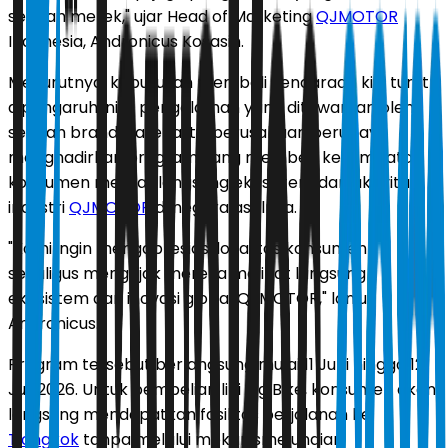
sebuah merek," ujar Head of Marketing
QJMOTOR
Indonesia, Andronicus Kosasih.
Menurutnya, keputusan membeli kendaraan kini turut
dipengaruhi nilai pengalaman yang ditawarkan oleh
sebuah brand. Karena itu, perusahaan berupaya
menghadirkan program yang memberi kesempatan
konsumen melihat langsung ekosistem dan aktivitas
industri
QJMOTOR
di negara asalnya.
"Kami ingin mengapresiasi loyalitas konsumen
sekaligus mengajak mereka melihat langsung
ekosistem dan inovasi global QJMOTOR," lanjut
Andronicus.
Program tersebut berlangsung mulai 11 Juni hingga 12
Juli 2026. Untuk pembelian lini Big Bike, konsumen akan
langsung mendapatkan fasilitas perjalanan ke
Tiongkok
tanpa melalui mekanisme undian.