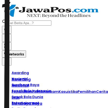
Networks
Awarding
Nasional
Awarding
Surabaya Raya
Nasional
Sepak Bola Indonesia
Pendidikan
Politik
Hankam
Kasuistika
Pemilihan
Cerita
Sepak Bola Dunia
UKM
Entertainment
Surabaya Raya