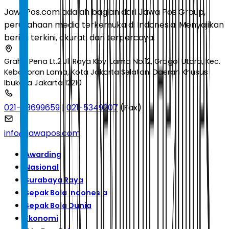
JawaPos.com adalah bagian dari Jawa Pos Group,
perusahaan media terkemuka di Indonesia. Menyajikan
berita terkini, akurat, dan terpercaya.
Graha Pena Lt.2 Jl. Raya Kby. Lama No.12, Grogol Utara, Kec.
Kebayoran Lama, Kota Jakarta Selatan, Daerah Khusus
Ibukota Jakarta 12210
021-53699659
|
021-5349207
(Fax)
info@jawapos.com
Awarding
Nasional
Surabaya Raya
Sepak Bola Indonesia
Sepak Bola Dunia
Ekonomi