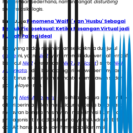
Pertanyaan sederhana, namun sangat
disturbing
secara psikologis.
Fenomena 'Waifu' dan 'Husbu' Sebagai
Baca Juga:
Bentuk Fictoseksual: Ketika Pasangan Virtual jadi
Rumah Paling Ideal
Bagi yang sudah memainkan setidaknya dua judul
game
ini, yakni
NieR
(yang memiliki dua versi alternatif
berjudul
NieR
Gestalt
dan
NieR Replicant
) serta
NieR:
Automata
, tidak bisa dipungkiri bahwa pertanyaan di
atas terus menerus menghantui alam bawah sadar
para
player
-nya.
Dalam
NieR: Automata
, dikisahkan bahwa para android
diberi perintah oleh manusia untuk terus berperang
melawan bangsa mesin yang menginvasi bumi. Para
protagonis utama di dalamnya, yakni Android 2B, 9S
dan A2 harus susah payah menjalankan misi