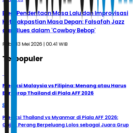
Elegi Penderitaan Masa Lalu dan Improvisasi
Ketidakpastian Masa Depan: Falsafah Jazz
dan Blues dalam 'Cowboy Bebop'
Rabu, 13 Mei 2026 | 00.41 WIB
Terpopuler
1
Prediksi Malaysia vs Filipina: Menang atau Harus
Berharap Thailand di Piala AFF 2026
2
Prediksi Thailand vs Myanmar di Piala AFF 2026:
Gajah Perang Berpeluang Lolos sebagai Juara Grup