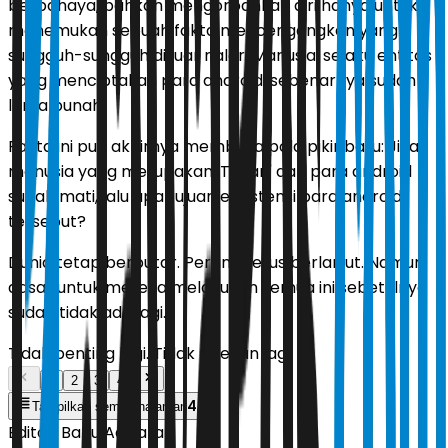
berbahaya, bahkan mengorbankan diri hanya untuk
menemukan sebuah fakta mencengangkan yang
sungguh-sungguh di luar nalar: Manusia, selaku entitas
yang menciptakan para android, sebenarnya sudah
lama punah.
Fakta ini pun akhirnya membuka pola pikir baru: Jika
manusia yang merupakan 'Tuhan' dari para android
sudah mati, lalu apa tujuan eksistensi para android
tersebut?
Dunia tetap berputar. Perang terus berlanjut. Namun,
dasar untuk mereka melakukan semua ini sebetulnya
sudah tidak ada lagi.
Tidak penting lagi. Tidak relevan lagi.
1
2
3
4
4
Tampilkan semua halaman
Editor:
Banu Adikara