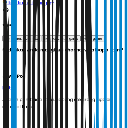
Ikuti kami di Google
Tags
nier
nier: automata
nier replicant
game
video game
Sudahkah Anda mengikuti channel whatsapp kami?
Jawa Pos
Ikuti
Jadilah pembaca setia, gabung sekarang juga di
channel kami!