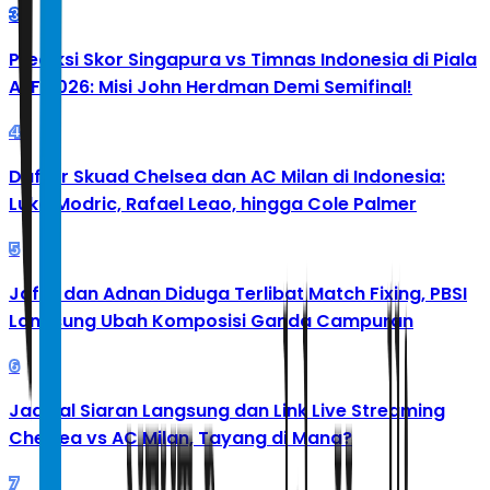
3
Prediksi Skor Singapura vs Timnas Indonesia di Piala
AFF 2026: Misi John Herdman Demi Semifinal!
4
Daftar Skuad Chelsea dan AC Milan di Indonesia:
Luka Modric, Rafael Leao, hingga Cole Palmer
5
Jafar dan Adnan Diduga Terlibat Match Fixing, PBSI
Langsung Ubah Komposisi Ganda Campuran
6
Jadwal Siaran Langsung dan Link Live Streaming
Chelsea vs AC Milan, Tayang di Mana?
7