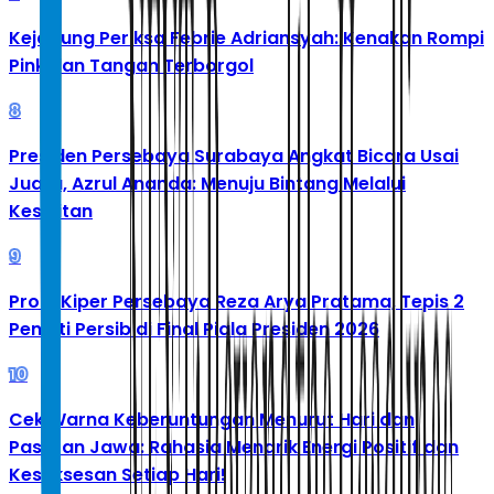
Kejagung Periksa Febrie Adriansyah: Kenakan Rompi
Pink dan Tangan Terborgol
8
Presiden Persebaya Surabaya Angkat Bicara Usai
Juara, Azrul Ananda: Menuju Bintang Melalui
Kesulitan
9
Profil Kiper Persebaya Reza Arya Pratama, Tepis 2
Penalti Persib di Final Piala Presiden 2026
10
Cek Warna Keberuntungan Menurut Hari dan
Pasaran Jawa: Rahasia Menarik Energi Positif dan
Kesuksesan Setiap Hari!