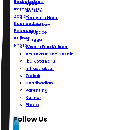
Ibu Kota Baru
Opini
Infrastruktur
Sisi Lain
Zodiak
Ternyata Hoax
Kepribadian
Humaniora
Parenting
Art Space
Kuliner
Minggu
Photo
Wisata Dan Kuliner
Arsitektur Dan Desain
Ibu Kota Baru
Infrastruktur
Zodiak
Kepribadian
Parenting
Kuliner
Photo
Follow Us