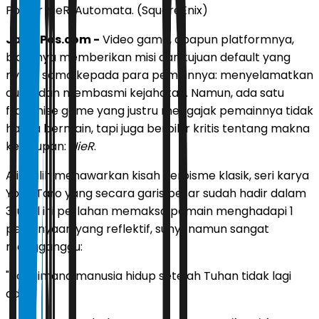
Poster NieR: Automata. (SquareEnix)
JawaPos.com -
Video game, apapun platformnya,
biasanya memberikan misi dan tujuan default yang
nyaris sama kepada para pemainnya: menyelamatkan
dunia dan membasmi kejahatan. Namun, ada satu
franchise game yang justru mengajak pemainnya tidak
hanya bermain, tapi juga berpikir kritis tentang makna
kehidupan:
NieR
.
Alih-alih menawarkan kisah heroisme klasik, seri karya
Yoko Taro yang secara garis besar sudah hadir dalam
3 judul ini perlahan memaksa pemain menghadapi 1
pertanyaan yang reflektif, sunyi, namun sangat
mengganggu:
"Bagaimana manusia hidup setelah Tuhan tidak lagi
ada?"