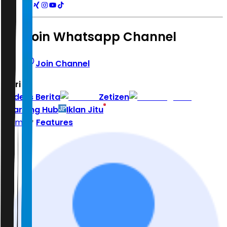
Join Whatsapp Channel
Join Channel
Hari ini
|
Indeks Berita
Zetizen
Learning Hub
Iklan Jitu
Home
Features