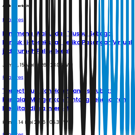
Artikel Terkait
Features
Fenomena 'Waifu' dan 'Husbu' Sebagai
Bentuk Fictoseksual: Ketika Pasangan Virtual
jadi Rumah Paling Ideal
Jumat, 15 Mei 2026 | 23.06 WIB
Features
'Perfect Blue' dan Horor Fantasi Publik:
Ramalan Mengerikan Tentang Kehancuran
Identitas di Era Internet
Kamis, 14 Mei 2026 | 05.30 WIB
Features