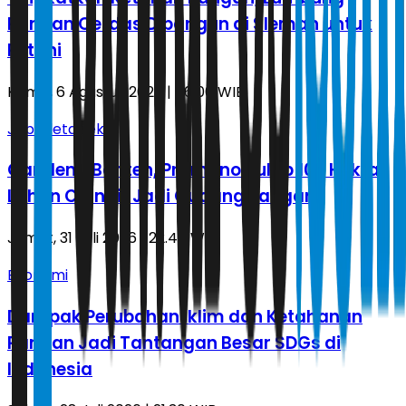
Pangan Cerdas Dibangun di Sleman untuk
Petani
Kamis, 6 Agustus 2026 | 06.00 WIB
Jabodetabek
Gandeng Banten, Pramono Sulap 100 Hektar
Lahan Ciangir Jadi Gudang Pangan
Jumat, 31 Juli 2026 | 22.47 WIB
Ekonomi
Dampak Perubahan Iklim dan Ketahanan
Pangan Jadi Tantangan Besar SDGs di
Indonesia