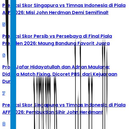
Prediksi Skor Singapura vs Timnas Indonesia di Piala
AFF 2026: Misi John Herdman Demi Semifinal!
5
Prediksi Skor Persib vs Persebaya di Final Piala
Presiden 2026: Maung Bandung Favorit Juara
6
Profil Jafar Hidayatullah dan Adnan Maulana:
Diduga Match Fixing, Dicoret PBSI dari Kejuaraan
Dunia
7
Prediksi Skor Singapura vs Timnas Indonesia di Piala
AFF 2026: Pembuktian Sihir John Herdman!
8