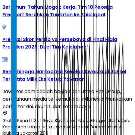
Bertahun-Tahun Mogok Kerja, Tim 10 Pekerja
Freeport Serahkan Tuntutan ke Said Iqbal
9
Prediksi Skor Persib vs Persebaya di Final Piala
Presiden 2026: Duel Tim Kelelahan!
10
Senpi hingga Narkoba di Sekolah Swasta di Jaksel
Ternyata Milik Eks Ketua Yayasan
JawaPos.com adalah bagian dari Jawa Pos Group,
perusahaan media terkemuka di Indonesia. Menyajikan
berita terkini, akurat, dan terpercaya.
Graha Pena Lt.2 Jl. Raya Kby. Lama No.12, Grogol Utara, Kec.
Kebayoran Lama, Kota Jakarta Selatan, Daerah Khusus
Ibukota Jakarta 12210