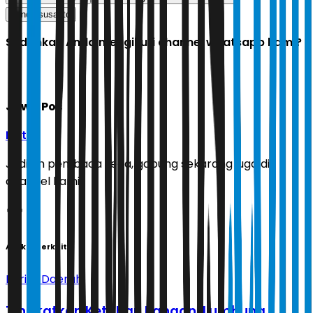
yandri susanto
Sudahkah Anda mengikuti channel whatsapp kami?
Jawa Pos
Ikuti
Jadilah pembaca setia, gabung sekarang juga di
channel kami!
Artikel Terkait
Berita Daerah
Tingkatkan Ketahan Pangan, Lumbung