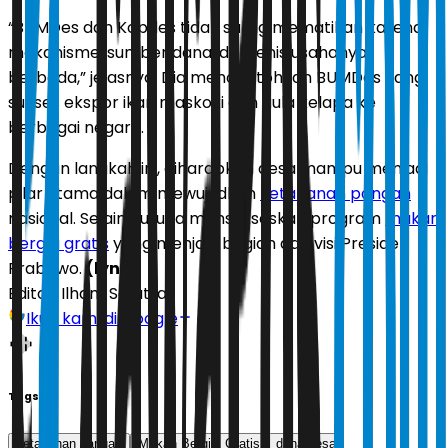
“BUMDes dan Kopdes tidak saling mematikan karena
mekanisme, sumber dana, dan jenis usahanya
berbeda,” jelasnya. Dia mencontohkan BUMDes yang
sukses ekspor ikan maskoki dan gula kelapa ke
berbagai negara.
Dengan langkah ini, diharapkan desa mampu menjadi
pilar utama dalam mewujudkan
ketahanan pangan
nasional. Selain itu juga mensukseskan program
makan
bergizi gratis
yang menjadi bagian dari visi Presiden
Prabowo.
(lyn)
Editor:
Ilham Safutra
Ikuti kami di Google
Tags
ketahanan pangan
Makan Bergizi Gratis
dana desa