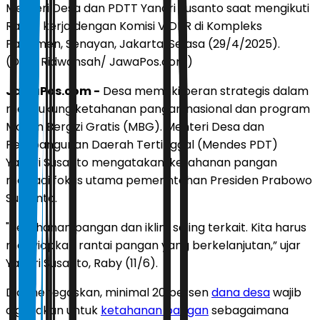
Menteri Desa dan PDTT Yandri Susanto saat mengikuti
Rapat kerja dengan Komisi V DPR di Kompleks
Parlemen, Senayan, Jakarta, Selasa (29/4/2025).
(Dery Ridwansah/ JawaPos.com)
JawaPos.com -
Desa memiliki peran strategis dalam
mendukung ketahanan pangan nasional dan program
Makan Bergizi Gratis (MBG). Menteri Desa dan
Pembangunan Daerah Tertinggal (Mendes PDT)
Yandri Susanto mengatakan, ketahanan pangan
menjadi fokus utama pemerintahan Presiden Prabowo
Subianto.
"Ketahanan pangan dan iklim saling terkait. Kita harus
menyiapkan rantai pangan yang berkelanjutan,” ujar
Yandri Susanto, Raby (11/6).
Dia menegaskan, minimal 20 persen
dana desa
wajib
digunakan untuk
ketahanan pangan
sebagaimana