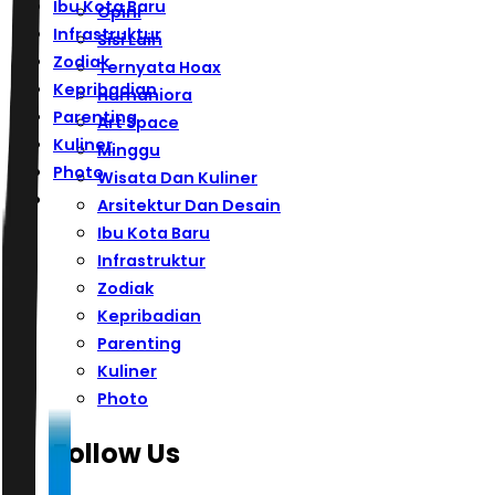
Ibu Kota Baru
Opini
Infrastruktur
Sisi Lain
Zodiak
Ternyata Hoax
Kepribadian
Humaniora
Parenting
Art Space
Kuliner
Minggu
Photo
Wisata Dan Kuliner
Arsitektur Dan Desain
Ibu Kota Baru
Infrastruktur
Zodiak
Kepribadian
Parenting
Kuliner
Photo
Follow Us