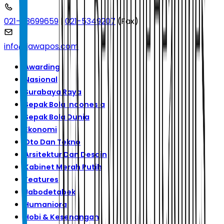
021-53699659
|
021-5349207
(Fax)
info@jawapos.com
Awarding
Nasional
Surabaya Raya
Sepak Bola Indonesia
Sepak Bola Dunia
Ekonomi
Oto Dan Tekno
Arsitektur Dan Desain
Kabinet Merah Putih
Features
Jabodetabek
Humaniora
Hobi & Kesenangan