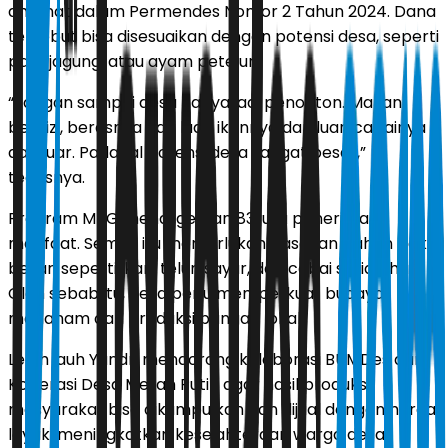
amanat dalam Permendes Nomor 2 Tahun 2024. Dana
tersebut bisa disesuaikan dengan potensi desa, seperti
padi, jagung, atau ayam petelur.
“Jangan sampai desa hanya jadi penonton. Makan
bergizi, berasnya dari luar, ikannya dari luar, cabainya
dari luar. Padahal potensi desa sangat besar,”
tegasnya.
Program MBG menargetkan 83 juta penerima
manfaat. Semua itu memerlukan pasokan bahan baku
besar, seperti ikan, telur, sayur, dan cabai setiap hari.
Oleh sebab itu, desa perlu memperkuat budaya
menanam dan produksi pangan lokal.
Lebih jauh Yandri mendorong kolaborasi BUMDes dan
Koperasi Desa Merah Putih agar hasil produksi
masyarakat bisa dikumpulkan dan dijual dengan harga
layak, meningkatkan kesejahteraan warga desa.