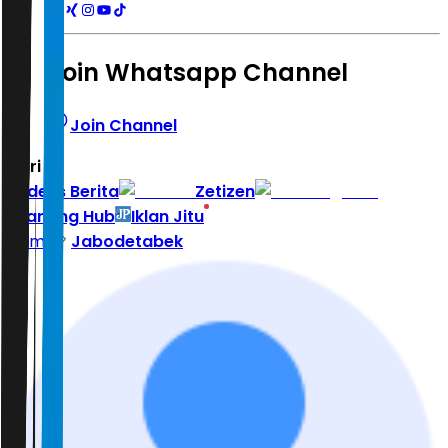
Join Whatsapp Channel
Join Channel
Hari ini
|
Indeks Berita
Zetizen
Learning Hub
Iklan Jitu
Home
Jabodetabek