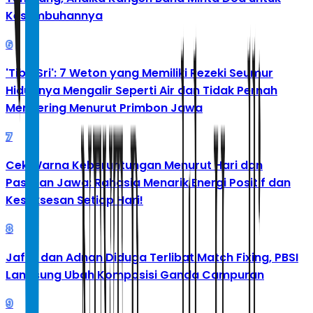
Kesembuhannya
6
'Tibo Sri': 7 Weton yang Memiliki Rezeki Seumur
Hidupnya Mengalir Seperti Air dan Tidak Pernah
Mengering Menurut Primbon Jawa
7
Cek Warna Keberuntungan Menurut Hari dan
Pasaran Jawa: Rahasia Menarik Energi Positif dan
Kesuksesan Setiap Hari!
8
Jafar dan Adnan Diduga Terlibat Match Fixing, PBSI
Langsung Ubah Komposisi Ganda Campuran
9