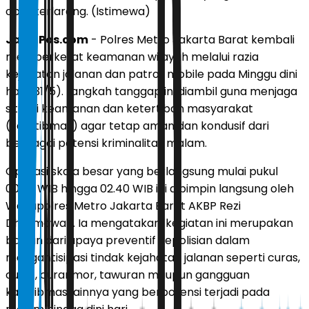
obat terlarang. (Istimewa)
JawaPos.com
- Polres Metro Jakarta Barat kembali
memperketat keamanan wilayah melalui razia
kejahatan jalanan dan patroli mobile pada Minggu dini
hari (31/5). Langkah tanggap ini diambil guna menjaga
situasi keamanan dan ketertiban masyarakat
(kamtibmas) agar tetap aman dan kondusif dari
berbagai potensi kriminalitas malam.
Operasi skala besar yang berlangsung mulai pukul
00.30 WIB hingga 02.40 WIB ini dipimpin langsung oleh
Wakapolres Metro Jakarta Barat AKBP Rezi
Dharmawan. Ia mengatakan, kegiatan ini merupakan
bagian dari upaya preventif kepolisian dalam
mengantisipasi tindak kejahatan jalanan seperti curas,
curat, curanmor, tawuran maupun gangguan
kamtibmas lainnya yang berpotensi terjadi pada