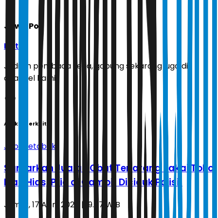
Jawa Pos
Ikuti
Jadilah pembaca setia, gabung sekarang juga di
channel kami!
Artikel Terkait
Jabodetabek
Samarkan Jualan Obat Terlarang Pakai Toko
Ikan Hias, Pria di Gambir Diciduk Polisi!
Jumat, 17 April 2026 | 19.07 WIB