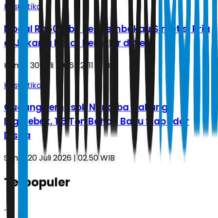
Kasuistika
Modal Rp50 Ribu Beli Tembakau Sintetis, Pria
di Jakarta Barat Berakhir di Sel
Kamis, 30 Juli 2026 | 21.11 WIB
Kasuistika
Gudang Pemasok Narkoba Cakung
Digerebek, 1,5 Ton Bahan Baku Siap Edar
Disita
Senin, 20 Juli 2026 | 02.50 WIB
Terpopuler
1