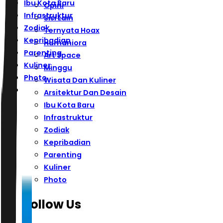
Ibu Kota Baru
Opini
Infrastruktur
Sisi Lain
Zodiak
Ternyata Hoax
Kepribadian
Humaniora
Parenting
Art Space
Kuliner
Minggu
Photo
Wisata Dan Kuliner
Arsitektur Dan Desain
Ibu Kota Baru
Infrastruktur
Zodiak
Kepribadian
Parenting
Kuliner
Photo
Follow Us