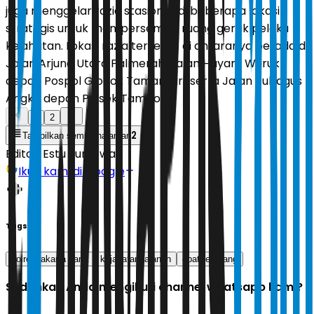
juga menggelar razia stasioner di beberapa lokasi
strategis untuk mempersempit ruang gerak pelaku
kejahatan. Lokasi razia tersebut di antaranya berada di
Jalan Arjuna Utara Palmerah, Jalan Hayam Wuruk
depan Pospol Glodok Tamansari, serta Jalan Tubagus
Angke depan Polsek Tambora.
1
2
2
Tampilkan semua halaman
Editor:
Estu Suryowati
Ikuti kami di Google
Tags
polres jakarta barat
kejahatan jalanan
obat terlarang
Sudahkah Anda mengikuti channel whatsapp kami?