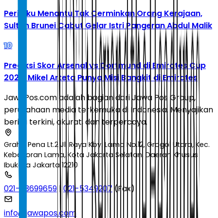
Perilaku Menantu Tak Cerminkan Orang Kerajaan,
Sultan Brunei Cabut Gelar Istri Pangeran Abdul Malik
10
Prediksi Skor Arsenal vs Dortmund di Emirates Cup
2026: Mikel Arteta Punya Misi Bangkit di Emirates
JawaPos.com adalah bagian dari Jawa Pos Group,
perusahaan media terkemuka di Indonesia. Menyajikan
berita terkini, akurat, dan terpercaya.
Graha Pena Lt.2 Jl. Raya Kby. Lama No.12, Grogol Utara, Kec.
Kebayoran Lama, Kota Jakarta Selatan, Daerah Khusus
Ibukota Jakarta 12210
021-53699659
|
021-5349207
(Fax)
info@jawapos.com