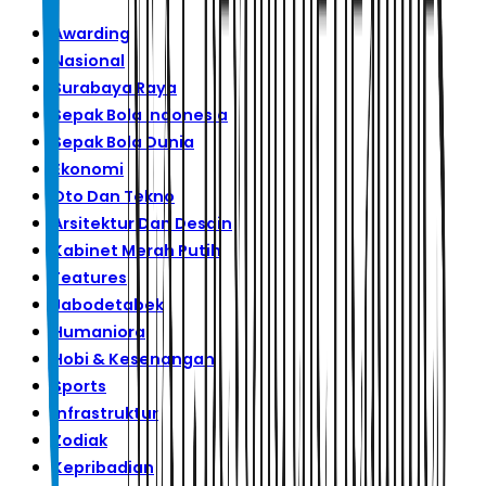
Awarding
Nasional
Surabaya Raya
Sepak Bola Indonesia
Sepak Bola Dunia
Ekonomi
Oto Dan Tekno
Arsitektur Dan Desain
Kabinet Merah Putih
Features
Jabodetabek
Humaniora
Hobi & Kesenangan
Sports
Infrastruktur
Zodiak
Kepribadian