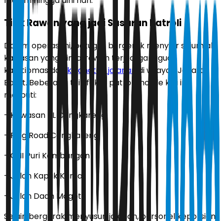
malam hingga dini hari.
Titik Rawan yang jadi Sasaran Patroli
Dalam operasi ini, petugas bergerak menyisir sejumlah
kawasan yang dinilai rawan terjadi gangguan
kamtibmas dan
kejahatan jalanan
di wilayah Jakarta
Barat. Beberapa titik fokus patroli mobile kali ini
meliputi:
- Kawasan TL Cengkareng
- Ring Road Cengkareng
- CNI Puri Kembangan
- Jalan Kapuk Kamal
- Jalan Daan Mogot
Selain bergerak menyusuri jalanan, personel kepolisian