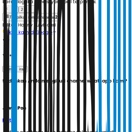
berdialog jika kondisi yang adil terpenuhi.
1
2
2
Tampilkan semua halaman
Editor:
Hanny Suwindari
Ikuti kami di Google
Tags
trump
iran
Sudahkah Anda mengikuti channel whatsapp kami?
Jawa Pos
Ikuti