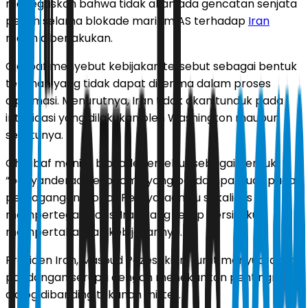
menegaskan bahwa tidak akan ada gencatan senjata
penuh selama blokade maritim AS terhadap
Iran
masih diberlakukan.
Gjalibaf menyebut kebijakan tersebut sebagai bentuk
tekanan yang tidak dapat diterima dalam proses
diplomasi. Menurutnya, Iran tidak akan tunduk pada
intimidasi yang dilakukan oleh Washington maupun
sekutunya.
Ghalibaf menilai blokade tersebut sebagai bentuk
“penyanderaan ekonomi” yang berdampak luas pada
perdagangan global. Pernyataan itu sekaligus
mempertegas posisi Iran yang tetap bersikukuh
mempertahankan kebijakannya.
Presiden Iran, Masoud Pezeshkian, turut menyuarakan
pandangan serupa dengan menekankan pentingnya
dialog dibanding tekanan militer.