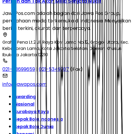
Pernah dan Tak Akan Miliki Senjata Nuklir
JawaPos.com adalah bagian dari Jawa Pos Group,
perusahaan media terkemuka di Indonesia. Menyajikan
berita terkini, akurat, dan terpercaya.
Graha Pena Lt.2 Jl. Raya Kby. Lama No.12, Grogol Utara, Kec.
Kebayoran Lama, Kota Jakarta Selatan, Daerah Khusus
Ibukota Jakarta 12210
021-53699659
|
021-5349207
(Fax)
info@jawapos.com
Awarding
Nasional
Surabaya Raya
Sepak Bola Indonesia
Sepak Bola Dunia