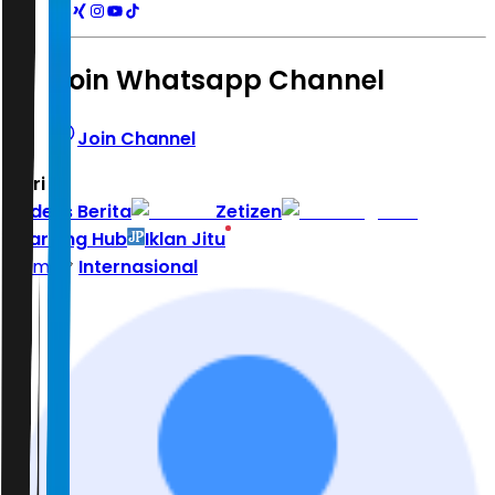
Join Whatsapp Channel
Join Channel
Hari ini
|
Indeks Berita
Zetizen
Learning Hub
Iklan Jitu
Home
Internasional