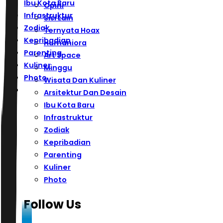
Ibu Kota Baru
Opini
Infrastruktur
Sisi Lain
Zodiak
Ternyata Hoax
Kepribadian
Humaniora
Parenting
Art Space
Kuliner
Minggu
Photo
Wisata Dan Kuliner
Arsitektur Dan Desain
Ibu Kota Baru
Infrastruktur
Zodiak
Kepribadian
Parenting
Kuliner
Photo
Follow Us