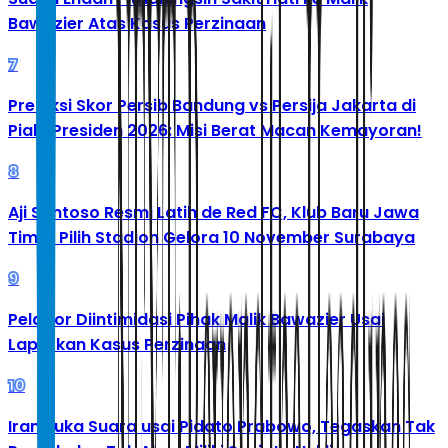
Bawazier Atas Kasus Perzinaan
7
Prediksi Skor Persib Bandung vs Persija Jakarta di
Piala Presiden 2026: Misi Berat Macan Kemayoran!
8
Aji Santoso Resmi Latih de Red FC, Klub Baru Jawa
Timur Pilih Stadion Gelora 10 November Surabaya
9
Pelapor Diintimidasi Pihak Malik Bawazier Usai
Laporkan Kasus Perzinaan
10
Iran Buka Suara usai Pidato Prabowo, Tegaskan Tak