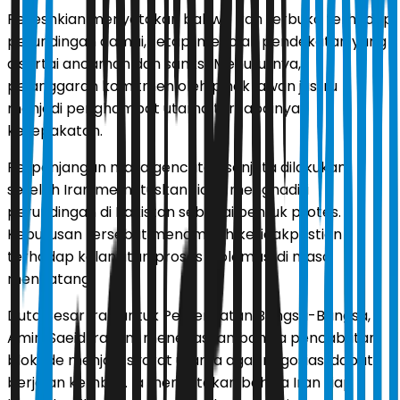
Pezeshkian menyatakan bahwa Iran terbuka terhadap
perundingan damai, tetapi menolak pendekatan yang
disertai ancaman dan sanksi. Menurutnya,
pelanggaran komitmen oleh pihak lawan justru
menjadi penghambat utama tercapainya
kesepakatan.
Perpanjangan masa gencatan senjata dilakukan
setelah Iran memutuskan tidak menghadiri
perundingan di Pakistan sebagai bentuk protes.
Keputusan tersebut menambah ketidakpastian
terhadap kelanjutan proses diplomasi di masa
mendatang.
Duta Besar Iran untuk Perserikatan Bangsa-Bangsa,
Amir-Saeid Iravani, menegaskan bahwa pencabutan
blokade menjadi syarat utama agar negosiasi dapat
berjalan kembali. Ia menyatakan bahwa Iran siap