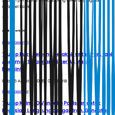
Jadilah pembaca setia, gabung sekarang juga di
channel kami!
Artikel Terkait
Internasional
Trump Buka Peluang Terakhir untuk Iran, tapi
Ancaman Serangan Militer AS Masih
Mengintai
Rabu, 5 Agustus 2026 | 02.30 WIB
Internasional
Trump Kirim JD Vance ke Pakistan untuk
Negosiasi Langsung dengan Iran, Gencatan