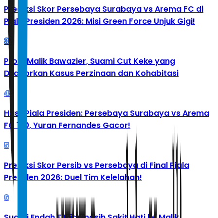
Prediksi Skor Persebaya Surabaya vs Arema FC di
Piala Presiden 2026: Misi Green Force Unjuk Gigi!
3
Profil Malik Bawazier, Suami Cut Keke yang
Dilaporkan Kasus Perzinaan dan Kohabitasi
4
Hasil Piala Presiden: Persebaya Surabaya vs Arema
FC 1-0, Yuran Fernandes Gacor!
5
Prediksi Skor Persib vs Persebaya di Final Piala
Presiden 2026: Duel Tim Kelelahan!
6
Suami Endah Fitrianingsih Sakit Hati ke Malik