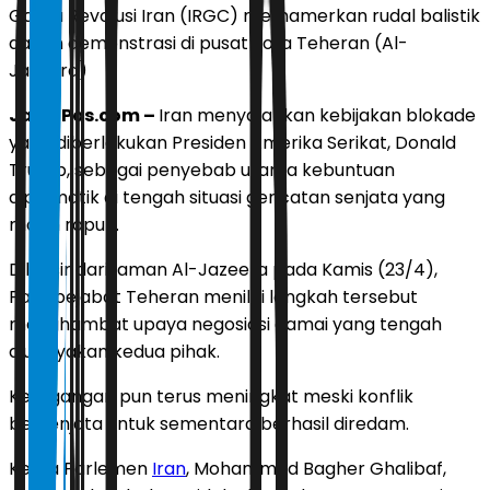
Garda Revolusi Iran (IRGC) memamerkan rudal balistik
dalam demonstrasi di pusat kota Teheran (Al-
Jazeera)
JawaPos.com –
Iran menyalahkan kebijakan blokade
yang diberlakukan Presiden Amerika Serikat, Donald
Trump, sebagai penyebab utama kebuntuan
diplomatik di tengah situasi gencatan senjata yang
masih rapuh.
Dilansir dari laman Al-Jazeera pada Kamis (23/4),
Para pejabat Teheran menilai langkah tersebut
menghambat upaya negosiasi damai yang tengah
diupayakan kedua pihak.
Ketegangan pun terus meningkat meski konflik
bersenjata untuk sementara berhasil diredam.
Ketua Parlemen
Iran
, Mohammad Bagher Ghalibaf,