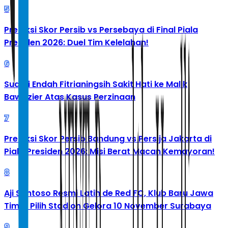
5
Prediksi Skor Persib vs Persebaya di Final Piala
Presiden 2026: Duel Tim Kelelahan!
6
Suami Endah Fitrianingsih Sakit Hati ke Malik
Bawazier Atas Kasus Perzinaan
7
Prediksi Skor Persib Bandung vs Persija Jakarta di
Piala Presiden 2026: Misi Berat Macan Kemayoran!
8
Aji Santoso Resmi Latih de Red FC, Klub Baru Jawa
Timur Pilih Stadion Gelora 10 November Surabaya
9