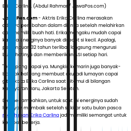
Erika Carlina. (Abdul Rahman/ JawaPos.com)
JawaPos.com
- Aktris Erika Carlina merasakan
adanya perubahan dalam dirinya setelah melahirkan
dan memiliki buah hati. Erika mengaku mudah capai
karena energinya banyak disedot si kecil. Apalagi,
perempuan 32 tahun terlibat langsung mengurusi
buah hatinya dan memberikan ASI setiap hari.
"Gampang capai ya. Mungkin kemarin juga banyak-
banyak hal yang membuat aku jadi lumayan capai
gitu," kata Erika Carlina saat ditemui di bilangan
Kebayoran Baru, Jakarta Selatan.
Dia menambahkan, untuk saat ini energinya sudah
lumayan membaik setelah sekitar satu bulan pasca
melahirkan
.
Erika Carlina
jadi memiliki semangat untuk
kembali bekerja.