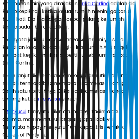
Perubahan lain yang dirasakan
Erika Carlina
adalah dia
kerap kepikiran ketika keluar rumah meninggalkan si
buah hati. Dia mau cepat-cepat pulang ke rumah
ketika sudah berada di luar.
"Ternyata jadi ibu perasaannya seperti ini ya, suka
kepikiran ke anak kalau lagi di luar rumah.Aku nggak
sempat kepikiran akan seperti itu sebelumnya," kata
Erika Carlina.
Lebih lanjut dia mengatakan, kegiatan rutin harian di
rumah ternyata bisa membuatnya merasa bahagia.
Salah satu contohnya, Erika Carlina merasa sangat
senang ketika
menyusui
si kecil.
"
Menyusui
ternyata bikin aku happy. Tadinya aku
ditanya, mau menyusui langsung apa tidak ya.
Ternyata happy menyusui," ungkap aktris berjuluk
Queen of Party itu