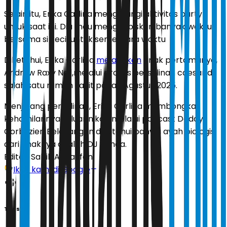
Selain itu, Erika Carlina mengurangi aktivitas party
untuk saat ini. Dia mau menghabiskan banyak waktu
bersama si kecil untuk sementara waktu
Diketahui, Erika Carlina
melahirkan
anak pertamanya,
Andrew Raxy Neil,melalui proses persalinan caesar di
salah satu rumah sakit pada 1 Agustus 2025.
Menjelang persalinan, Erika Carlina membongkar
kehamilannya di luar nikah melalui podcast Deddy
Corbuzier. Belakangan diketahui bahwa ayah biologis
dari anaknya adalah DJ Panda.
Editor:
Sabik Aji Taufan
Ikuti kami di Google
Tags