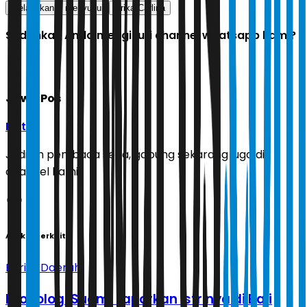
melahirkan
menyusui
Erika Carlina
Sudahkah Anda mengikuti channel whatsapp kami?
Jawa Pos
Ikuti
Jadilah pembaca setia, gabung sekarang juga di
channel kami!
Artikel Terkait
Berita Daerah
Kronologi Suami Laporkan Istrinya di Bali