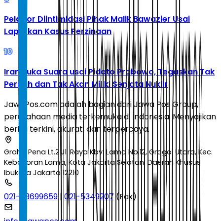
Pelapor Diintimidasi Pihak Malik Bawazier Usai
Laporkan Kasus Perzinaan
10
Iran Buka Suara usai Pidato Prabowo, Tegaskan Tak
Pernah dan Tak Akan Miliki Senjata Nuklir
JawaPos.com adalah bagian dari Jawa Pos Group,
perusahaan media terkemuka di Indonesia. Menyajikan
berita terkini, akurat, dan terpercaya.
Graha Pena Lt.2 Jl. Raya Kby. Lama No.12, Grogol Utara, Kec.
Kebayoran Lama, Kota Jakarta Selatan, Daerah Khusus
Ibukota Jakarta 12210
021-53699659
|
021-5349207
(Fax)