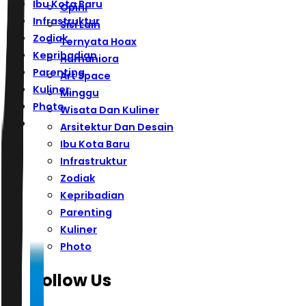
Ibu Kota Baru
Opini
Infrastruktur
Sisi Lain
Zodiak
Ternyata Hoax
Kepribadian
Humaniora
Parenting
Art Space
Kuliner
Minggu
Photo
Wisata Dan Kuliner
Arsitektur Dan Desain
Ibu Kota Baru
Infrastruktur
Zodiak
Kepribadian
Parenting
Kuliner
Photo
Follow Us