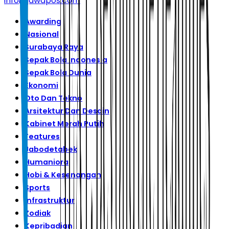
info@jawapos.com
Awarding
Nasional
Surabaya Raya
Sepak Bola Indonesia
Sepak Bola Dunia
Ekonomi
Oto Dan Tekno
Arsitektur Dan Desain
Kabinet Merah Putih
Features
Jabodetabek
Humaniora
Hobi & Kesenangan
Sports
Infrastruktur
Zodiak
Kepribadian