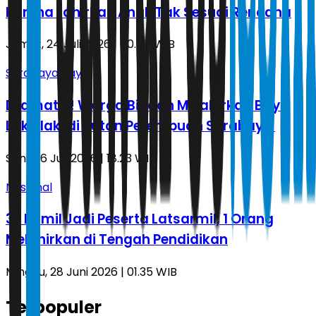
karena Lahirkan Anak Tak Sesuai Rencana
Jumat, 24 Juli 2026 | 00.54 WIB
Surabaya Raya
Dramatis! Warga Binaan Melahirkan Bayi
Laki-laki di Rutan Perempuan Surabaya
Senin, 6 Juli 2026 | 18.23 WIB
Nasional
32 Bumil Jadi Peserta Latsarmil, 1 Orang
Melahirkan di Tengah Pendidikan
Minggu, 28 Juni 2026 | 01.35 WIB
Terpopuler