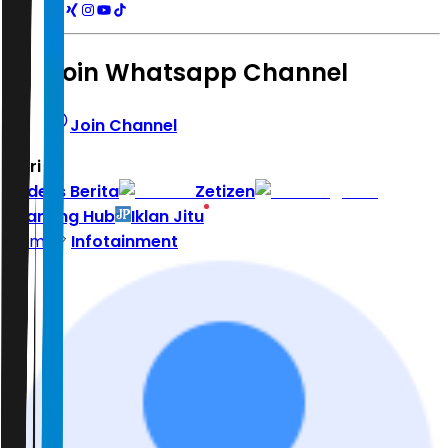
Join Whatsapp Channel
Join Channel
Hari ini
|
Indeks Berita
Zetizen
Learning Hub
Iklan Jitu
Home
Infotainment