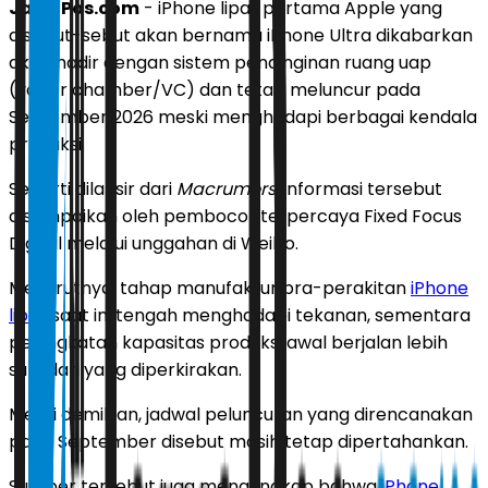
JawaPos.com
- iPhone lipat pertama Apple yang
disebut-sebut akan bernama iPhone Ultra dikabarkan
akan hadir dengan sistem pendinginan ruang uap
(vapor chamber/VC) dan tetap meluncur pada
September 2026 meski menghadapi berbagai kendala
produksi.
Seperti dilansir dari
Macrumors
, informasi tersebut
disampaikan oleh pembocor terpercaya Fixed Focus
Digital melalui unggahan di Weibo.
Menurutnya, tahap manufaktur pra-perakitan
iPhone
lipat
saat ini tengah menghadapi tekanan, sementara
peningkatan kapasitas produksi awal berjalan lebih
sulit dari yang diperkirakan.
Meski demikian, jadwal peluncuran yang direncanakan
pada September disebut masih tetap dipertahankan.
Sumber tersebut juga mengungkap bahwa
iPhone