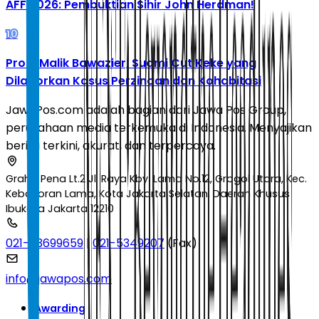
AFF 2026: Pembuktian Sihir John Herdman!
10
Profil Malik Bawazier, Suami Cut Keke yang
Dilaporkan Kasus Perzinaan dan Kohabitasi
JawaPos.com adalah bagian dari Jawa Pos Group,
perusahaan media terkemuka di Indonesia. Menyajikan
berita terkini, akurat, dan terpercaya.
Graha Pena Lt.2 Jl. Raya Kby. Lama No.12, Grogol Utara, Kec.
Kebayoran Lama, Kota Jakarta Selatan, Daerah Khusus
Ibukota Jakarta 12210
021-53699659
|
021-5349207
(Fax)
info@jawapos.com
Awarding