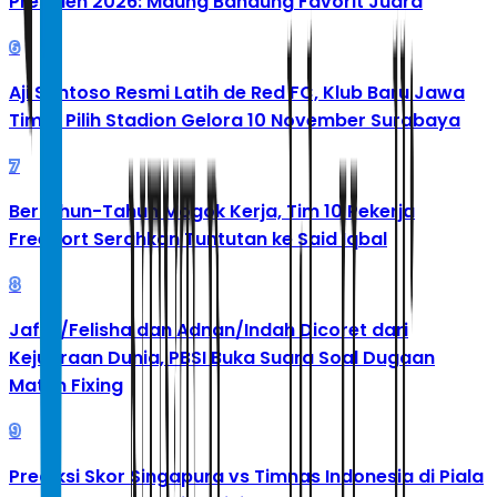
Presiden 2026: Maung Bandung Favorit Juara
6
Aji Santoso Resmi Latih de Red FC, Klub Baru Jawa
Timur Pilih Stadion Gelora 10 November Surabaya
7
Bertahun-Tahun Mogok Kerja, Tim 10 Pekerja
Freeport Serahkan Tuntutan ke Said Iqbal
8
Jafar/Felisha dan Adnan/Indah Dicoret dari
Kejuaraan Dunia, PBSI Buka Suara Soal Dugaan
Match Fixing
9
Prediksi Skor Singapura vs Timnas Indonesia di Piala