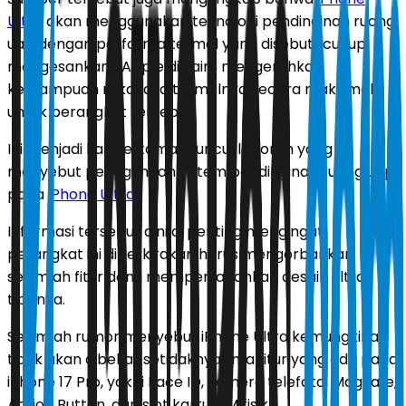
Ultra
akan menggunakan teknologi pendinginan ruang
uap dengan performa termal yang disebut “cukup
mengesankan”. Apple diklaim mengerahkan
kemampuan rekayasa termalnya secara maksimal
untuk perangkat tersebut.
Ini menjadi kali pertama muncul laporan yang
menyebut penggunaan sistem pendinginan ruang uap
pada
iPhone Ultra
.
Informasi tersebut dinilai penting mengingat
perangkat ini diperkirakan harus mengorbankan
sejumlah fitur demi mempertahankan desain ultra-
tipisnya.
Sejumlah rumor menyebut iPhone Ultra kemungkinan
tidak akan dibekali setidaknya lima fitur yang ada pada
iPhone 17 Pro, yakni Face ID, kamera telefoto, MagSafe,
Action Button, dan slot kartu SIM fisik.