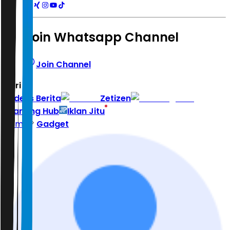
Join Whatsapp Channel
Join Channel
Hari ini
|
Indeks Berita
Zetizen
Learning Hub
Iklan Jitu
Home
Gadget