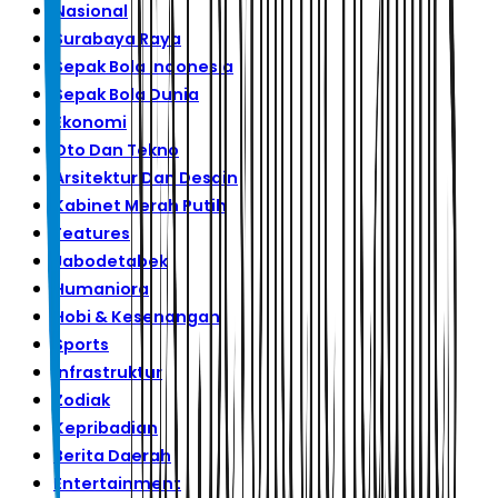
Nasional
Surabaya Raya
Sepak Bola Indonesia
Sepak Bola Dunia
Ekonomi
Oto Dan Tekno
Arsitektur Dan Desain
Kabinet Merah Putih
Features
Jabodetabek
Humaniora
Hobi & Kesenangan
Sports
Infrastruktur
Zodiak
Kepribadian
Berita Daerah
Entertainment