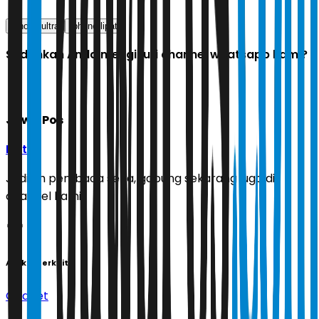
iphone ultra
iphone lipat
Sudahkah Anda mengikuti channel whatsapp kami?
Jawa Pos
Ikuti
Jadilah pembaca setia, gabung sekarang juga di
channel kami!
Artikel Terkait
Gadget