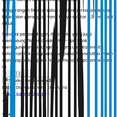
Pengurangan fitur tersebut diyakini berkaitan dengan
ketebalan perangkat yang hanya sekitar 4,5 mm saat
dibuka.
Sebagai perbandingan, iPhone Air yang juga
mengusung filosofi desain ultra-tipis tidak
menggunakan pendinginan ruang uap. Karena itu,
kehadiran teknologi tersebut pada iPhone Ultra masih
dianggap belum pasti hingga muncul laporan terbaru
ini.
1
2
2
Tampilkan semua halaman
Editor:
Dony Lesmana Eko Putra
Ikuti kami di Google
Tags