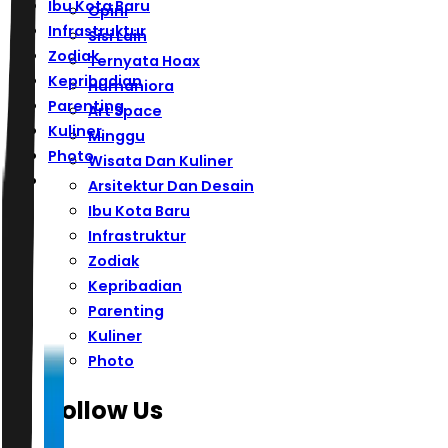
Ibu Kota Baru
Opini
Infrastruktur
Sisi Lain
Zodiak
Ternyata Hoax
Kepribadian
Humaniora
Parenting
Art Space
Kuliner
Minggu
Photo
Wisata Dan Kuliner
Arsitektur Dan Desain
Ibu Kota Baru
Infrastruktur
Zodiak
Kepribadian
Parenting
Kuliner
Photo
Follow Us