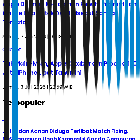
Apple Diramal Kewalahan Penuhi Permintaan
iPhone Lipat, Stok Awal Disebut Sangat
Terbatas
Selasa, 7 Juli 2026 | 04.18 WIB
Gadget
Tak Main-Main, Apple Dikabarkan Produksi 10
Juta iPhone Lipat Tahun Ini
Jumat, 3 Juli 2026 | 22.59 WIB
Terpopuler
1
Jafar dan Adnan Diduga Terlibat Match Fixing,
PBSI Langsung Ubah Komposisi Ganda Campuran