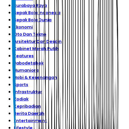
Surabaya Raya
Sepak Bola Indonesia
Sepak Bola Dunia
Ekonomi
Oto Dan Tekno
Arsitektur Dan Desain
Kabinet Merah Putih
Features
Jabodetabek
Humaniora
Hobi & Kesenangan
Sports
Infrastruktur
Zodiak
Kepribadian
Berita Daerah
Entertainment
Lifestyle