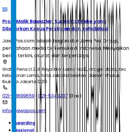
10
Profil Malik Bawazier, Suami Cut Keke yang
Dilaporkan Kasus Perzinaan dan Kohabitasi
JawaPos.com adalah bagian dari Jawa Pos Group,
perusahaan media terkemuka di Indonesia. Menyajikan
berita terkini, akurat, dan terpercaya.
Graha Pena Lt.2 Jl. Raya Kby. Lama No.12, Grogol Utara, Kec.
Kebayoran Lama, Kota Jakarta Selatan, Daerah Khusus
Ibukota Jakarta 12210
021-53699659
|
021-5349207
(Fax)
info@jawapos.com
Awarding
Nasional