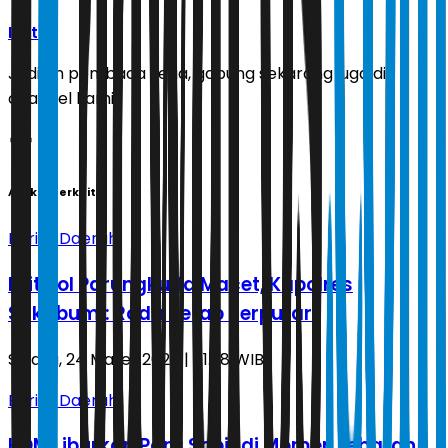
Ikuti
Jadilah pembaca setia, gabung sekarang juga di
channel kami!
Artikel Terkait
Berita Daerah
Exit Tol Parungkuda Macet, Kapolres
Sukabumi: Roda Tetap Berputar
Selasa, 24 Maret 2026 | 01.38 WIB
Berita Daerah
KDM Liburkan Para Sopir di Momen Lebaran,