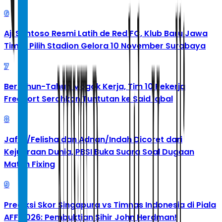
6
Aji Santoso Resmi Latih de Red FC, Klub Baru Jawa
Timur Pilih Stadion Gelora 10 November Surabaya
7
Bertahun-Tahun Mogok Kerja, Tim 10 Pekerja
Freeport Serahkan Tuntutan ke Said Iqbal
8
Jafar/Felisha dan Adnan/Indah Dicoret dari
Kejuaraan Dunia, PBSI Buka Suara Soal Dugaan
Match Fixing
9
Prediksi Skor Singapura vs Timnas Indonesia di Piala
AFF 2026: Pembuktian Sihir John Herdman!