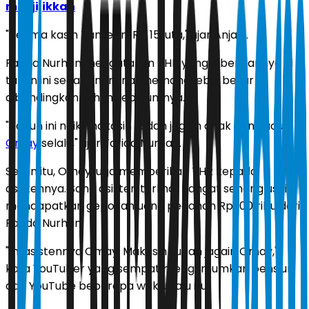
menjijikkan
"Terima kasih Tante. Ini Rp 15 juta," ujar Anjani.
Farida Nurhan mengatakan THR yang diberikannya di
tahun ini secara nominal memang lebih besar
dibandingkan tahun sebelumnya.
"Tahun ini naik, makasih sudah jagain anak dan cucu
Omay
selalu," ujar Farida Nurhan.
Selain itu, Omay juga memberikan THR kepada
asistennya. Sang asisten terlihat sangat senang usai
mendapatkan gepokan uang pecahan Rp 100 ribu dari
Farida Nurhan.
"Ini asistennya Omay. Makasih sudah jagain Omay,"
kata YouTuber yang sempat mengumumkan pensiun
dari YouTube beberapa waktu lalu itu.