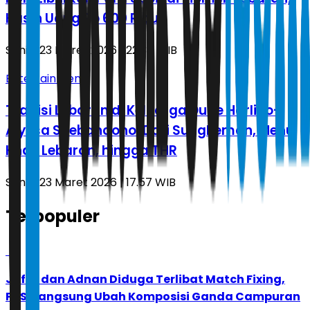
Kasih Uang Rp 600 Ribu
Senin, 23 Maret 2026 | 22.37 WIB
Entertainment
Tradisi Lebaran di Keluarga Dude Harlino-
Alyssa Soebandono: Dari Sungkeman, Menu
Khas Lebaran, hingga THR
Senin, 23 Maret 2026 | 17.57 WIB
Terpopuler
1
Jafar dan Adnan Diduga Terlibat Match Fixing,
PBSI Langsung Ubah Komposisi Ganda Campuran