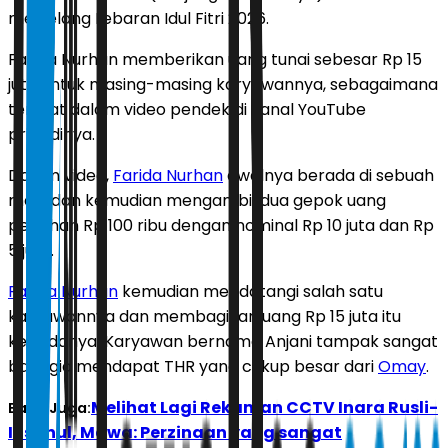
menjelang Lebaran Idul Fitri 2026.
Farida Nurhan memberikan uang tunai sebesar Rp 15
juta untuk masing-masing karyawannya, sebagaimana
terlihat dalam video pendek di kanal YouTube
pribadinya.
Dalam video,
Farida Nurhan
awalnya berada di sebuah
meja dan kemudian mengambil dua gepok uang
pecahan Rp 100 ribu dengan nominal Rp 10 juta dan Rp
5 juta.
Farida Nurhan
kemudian mendatangi salah satu
karyawannya dan membagikan uang Rp 15 juta itu
kepadanya. Karyawan bernama Anjani tampak sangat
bahagia mendapat THR yang cukup besar dari
Omay
.
Melihat Lagi Rekaman CCTV Inara Rusli-
Baca Juga:
Insanul, Mawa: Perzinaan yang sangat