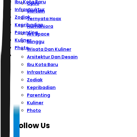
Ibu Kota Baru
Opini
Infrastruktur
Sisi Lain
Zodiak
Ternyata Hoax
Kepribadian
Humaniora
Parenting
Art Space
Kuliner
Minggu
Photo
Wisata Dan Kuliner
Arsitektur Dan Desain
Ibu Kota Baru
Infrastruktur
Zodiak
Kepribadian
Parenting
Kuliner
Photo
Follow Us