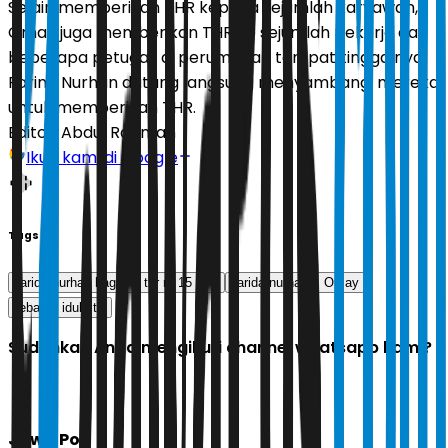
Selain memberikan THR kepada sejumlah karyawan,
Omay juga memberikan THR ke sejumlah pekerja dan
beberapa petugas di perumahan tempat tinggalnya.
Farina Nurhan datang langsung menyambangi mereka
untuk memberikan THR.
Editor:
Abdul Rahman
Ikuti kami di Google
Tags
farida nurhan bagikan thr rp 15 juta
farida nurhan
Omay
lebaran idul fitri
Sudahkah Anda mengikuti channel whatsapp kami?
Jawa Pos