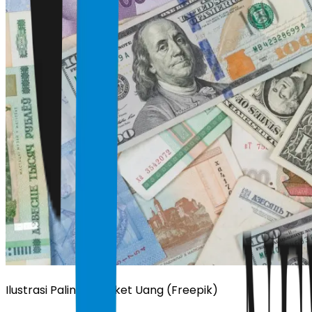
Ilustrasi Paling Meroket Uang (Freepik)