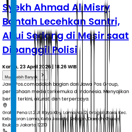
Syekh Ahmad Al Misry
Bantah Lecehkan Santri,
Akui Sedang di Mesir saat
Dipanggil Polisi
Kamis, 23 April 2026 | 18.26 WIB
Muat Lebih Banyak
JawaPos.com adalah bagian dari Jawa Pos Group,
perusahaan media terkemuka di Indonesia. Menyajikan
berita terkini, akurat, dan terpercaya.
Graha Pena Lt.2 Jl. Raya Kby. Lama No.12, Grogol Utara, Kec.
Kebayoran Lama, Kota Jakarta Selatan, Daerah Khusus
Ibukota Jakarta 12210