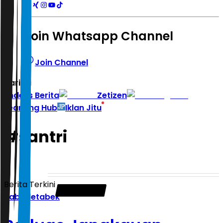
Join Whatsapp Channel
Join Channel
Hari ini
|
Indeks Berita
Zetizen
Learning Hub
Iklan Jitu
#
santri
Berita Terkini
Jabodetabek