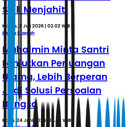
Skill Menjahit
Kamis, 2 Juli 2026 | 02.02 WIB
Berita Daerah
Muhaimin Minta Santri
Lanjutkan Perjuangan
Ulama, Lebih Berperan
Jadi Solusi Persoalan
Bangsa
Rabu, 24 Juni 2026 | 15.44 WIB