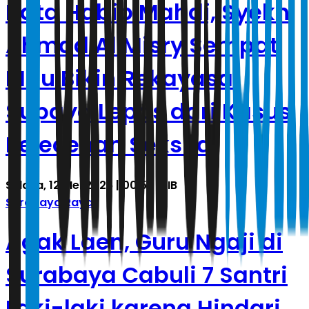
Kata Habib Mahdi, Syekh
Ahmad Al Misry Sempat
Mau Bikin Rekayasa
Supaya Lepas dari Kasus
Pelecehan Seksual
Selasa, 12 Mei 2026 | 00.52 WIB
Surabaya Raya
Agak Laen, Guru Ngaji di
Surabaya Cabuli 7 Santri
Laki-laki karena Hindari