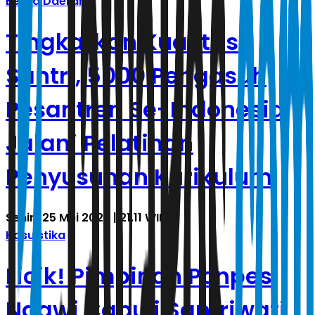
Berita Daerah
Tingkatkan Kualitas
Santri, 5000 Pengasuh
Pesantren Se-Indonesia
Jalani Pelatihan
Penyusunan Kurikulum
Senin, 25 Mei 2026 | 21.11 WIB
Kasuistika
Licik! Pimpinan Ponpes
Ngawi Cabuli Santriwati