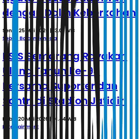
dengan Dalih Keberkahan
Senin, 25 Mei 2026 | 13.01 WIB
Sepak Bola Indonesia
PSIS Semarang Rayakan
Ulang Tahun ke-94
Bersama Suporter dan
Santri di Stadion Jatidiri
Rabu, 20 Mei 2026 | 01.44 WIB
Entertainment