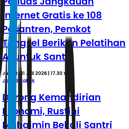
Perluas Jangkauan
Internet Gratis ke 108
Pesantren, Pemkot
Tangsel Berikan Pelatihan
AI untuk Santri
Jumat, 31 Juli 2026 | 17.30 WIB
Jabodetabek
Dorong Kemandirian
Ekonomi, Rustini
Muhaimin Bekali Santri