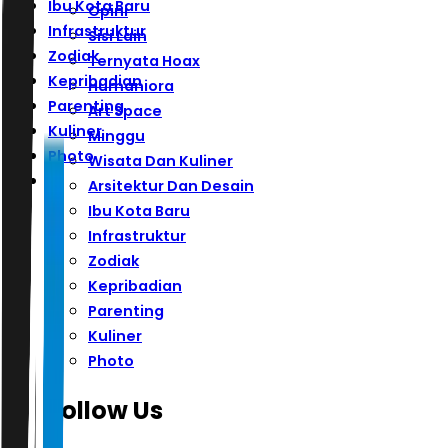
Ibu Kota Baru
Opini
Infrastruktur
Sisi Lain
Zodiak
Ternyata Hoax
Kepribadian
Humaniora
Parenting
Art Space
Kuliner
Minggu
Photo
Wisata Dan Kuliner
Arsitektur Dan Desain
Ibu Kota Baru
Infrastruktur
Zodiak
Kepribadian
Parenting
Kuliner
Photo
Follow Us