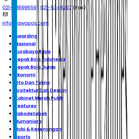
021-53699659
|
021-5349207
(Fax)
info@jawapos.com
Awarding
Nasional
Surabaya Raya
Sepak Bola Indonesia
Sepak Bola Dunia
Ekonomi
Oto Dan Tekno
Arsitektur Dan Desain
Kabinet Merah Putih
Features
Jabodetabek
Humaniora
Hobi & Kesenangan
Sports