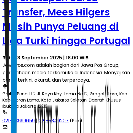
Transfer, Mees Hilgers
Masih Punya Peluang di
Liga Turki hingga Portugal
Rabu, 3 September 2025 | 18.00 WIB
JawaPos.com adalah bagian dari Jawa Pos Group,
perusahaan media terkemuka di Indonesia. Menyajikan
berita terkini, akurat, dan terpercaya.
Graha Pena Lt.2 Jl. Raya Kby. Lama No.12, Grogol Utara, Kec.
Kebayoran Lama, Kota Jakarta Selatan, Daerah Khusus
Ibukota Jakarta 12210
021-53699659
|
021-5349207
(Fax)