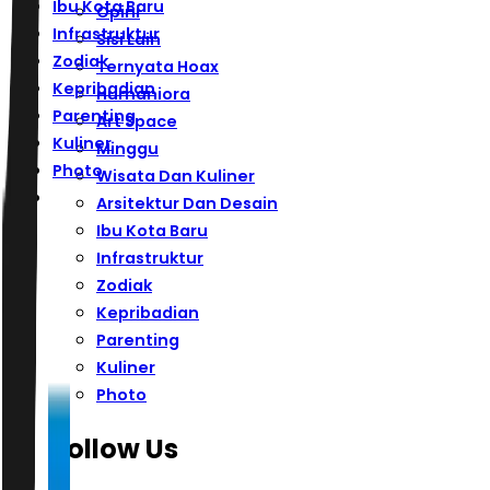
Ibu Kota Baru
Opini
Infrastruktur
Sisi Lain
Zodiak
Ternyata Hoax
Kepribadian
Humaniora
Parenting
Art Space
Kuliner
Minggu
Photo
Wisata Dan Kuliner
Arsitektur Dan Desain
Ibu Kota Baru
Infrastruktur
Zodiak
Kepribadian
Parenting
Kuliner
Photo
Follow Us