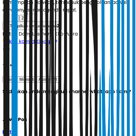
kemampuan bawaan, termasuk pengelolaan jadwal
dan penyusunan agenda rapat.
1
2
2
Tampilkan semua halaman
Editor:
Dony Lesmana Eko Putra
Ikuti kami di Google
Tags
scout
Microsft
Asisten AI
Sudahkah Anda mengikuti channel whatsapp kami?
Jawa Pos
Ikuti