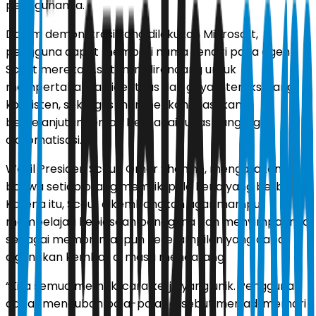
penggunanya.
Dalam demonstrasi yang dilakukan Microsoft,
pengguna dapat memberi nama sendiri pada agen
Scout mereka. Asisten ini dirancang untuk
mempertahankan identitas dan gaya interaksi yang
konsisten, sekaligus memberikan masukan
berkelanjutan terkait berbagai tugas yang ingin
diotomatisasi.
Wakil Presiden Scout, Omar Shahine, mengatakan
bahwa setiap orang memiliki pola kerja yang berbeda.
Karena itu, Scout dikembangkan agar mampu
mempelajari kebiasaan pengguna dan menyimpannya
sebagai memori maupun keterampilan yang dapat
digunakan kembali di masa mendatang.
“Kita semua memiliki cara kerja yang unik. Pengguna
dapat mengubah pola-pola tersebut menjadi memori