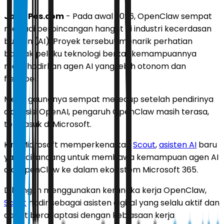
JawaPos.com
- Pada awal 2026, OpenClaw sempat
menjadi perbincangan hangat di industri kecerdasan
buatan (AI). Proyek tersebut menarik perhatian
banyak pelaku teknologi berkat kemampuannya
menghadirkan agen AI yang lebih otonom dan
fleksibel.
Meski gaungnya sempat meredup setelah pendirinya
diakuisisi OpenAI, pengaruh OpenClaw masih terasa,
termasuk di Microsoft.
Kini, Microsoft memperkenalkan
Scout
,
asisten AI
baru
yang dirancang untuk membawa kemampuan agen AI
ala OpenClaw ke dalam ekosistem Microsoft 365.
Dibangun menggunakan kerangka kerja OpenClaw,
Scout
hadir sebagai asisten digital yang selalu aktif dan
dapat beradaptasi dengan kebiasaan kerja