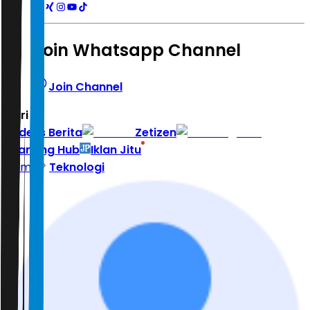
Join Whatsapp Channel
Join Channel
Hari ini
|
Indeks Berita
Zetizen
Learning Hub
Iklan Jitu
Home
Teknologi