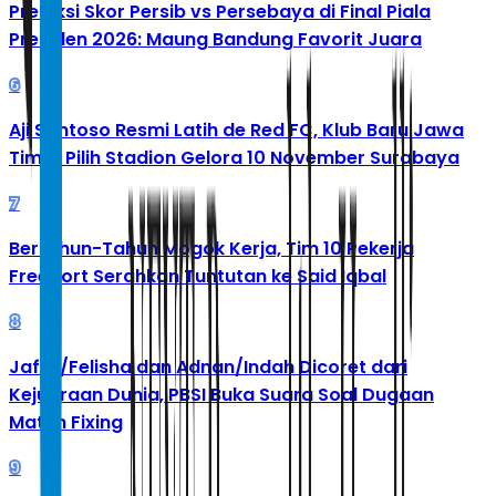
Prediksi Skor Persib vs Persebaya di Final Piala
Presiden 2026: Maung Bandung Favorit Juara
6
Aji Santoso Resmi Latih de Red FC, Klub Baru Jawa
Timur Pilih Stadion Gelora 10 November Surabaya
7
Bertahun-Tahun Mogok Kerja, Tim 10 Pekerja
Freeport Serahkan Tuntutan ke Said Iqbal
8
Jafar/Felisha dan Adnan/Indah Dicoret dari
Kejuaraan Dunia, PBSI Buka Suara Soal Dugaan
Match Fixing
9