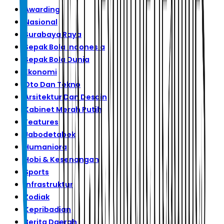
Awarding
Nasional
Surabaya Raya
Sepak Bola Indonesia
Sepak Bola Dunia
Ekonomi
Oto Dan Tekno
Arsitektur Dan Desain
Kabinet Merah Putih
Features
Jabodetabek
Humaniora
Hobi & Kesenangan
Sports
Infrastruktur
Zodiak
Kepribadian
Berita Daerah