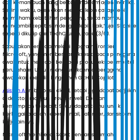
dan kemampuan yang bertahan dalam agen mereka.
Seiring waktu, agen akan menjadi lebih cakap, lebih
memahami kebutuhan pengguna, serta mampu
mengambil keputusan dengan lebih baik,” ujar Shahine
seperti dikutip dari TechCrunch, Rabu (3/6).
Scout akan tersedia melalui program Frontier
Microsoft, yang memberikan akses kepada pengguna
awal untuk mencoba berbagai produk eksperimental
perusahaan. Untuk menggunakannya, pengguna
diwajibkan memiliki langganan GitHub Copilot.
Asisten AI
ini berbasis cloud, tetapi juga dapat berjalan
di desktop maupun browser web. Dengan
kemampuan tersebut, Scout dapat terhubung ke
berbagai layanan seperti email, kalender, dan sistem
kerja lainnya.
Microsoft membekali Scout dengan sejumlah