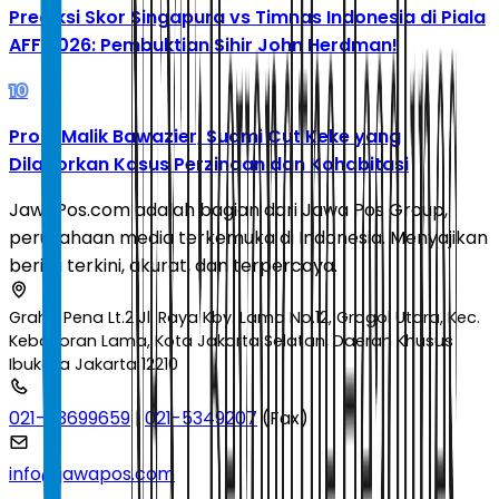
Prediksi Skor Singapura vs Timnas Indonesia di Piala
AFF 2026: Pembuktian Sihir John Herdman!
10
Profil Malik Bawazier, Suami Cut Keke yang
Dilaporkan Kasus Perzinaan dan Kohabitasi
JawaPos.com adalah bagian dari Jawa Pos Group,
perusahaan media terkemuka di Indonesia. Menyajikan
berita terkini, akurat, dan terpercaya.
Graha Pena Lt.2 Jl. Raya Kby. Lama No.12, Grogol Utara, Kec.
Kebayoran Lama, Kota Jakarta Selatan, Daerah Khusus
Ibukota Jakarta 12210
021-53699659
|
021-5349207
(Fax)
info@jawapos.com